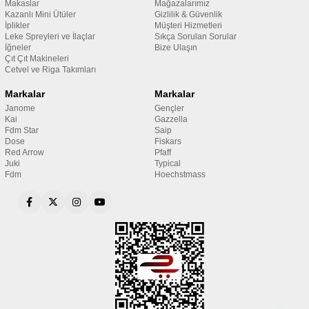
Makaslar
Mağazalarımız
Kazanlı Mini Ütüler
Gizlilik & Güvenlik
İplikler
Müşteri Hizmetleri
Leke Spreyleri ve İlaçlar
Sıkça Sorulan Sorular
İğneler
Bize Ulaşın
Çıt Çıt Makineleri
Cetvel ve Riga Takımları
Markalar
Markalar
Janome
Gençler
Kai
Gazzella
Fdm Star
Saip
Dose
Fiskars
Red Arrow
Pfaff
Juki
Typical
Fdm
Hoechstmass