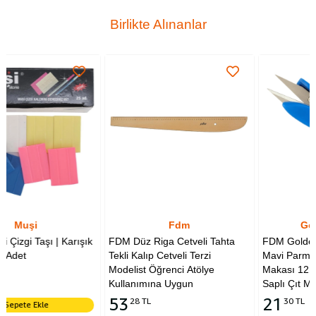
Birlikte Alınanlar
Fdm
Golden Eagle
şık
FDM Düz Riga Cetveli Tahta
FDM Golden Eagle TC-801
Tekli Kalıp Cetveli Terzi
Mavi Parmaklı İplik Temizleme
Modelist Öğrenci Atölye
Makası 12 cm Yaylı Plastik
Kullanımına Uygun
Saplı Çıt Makas
53
21
28 TL
30 TL