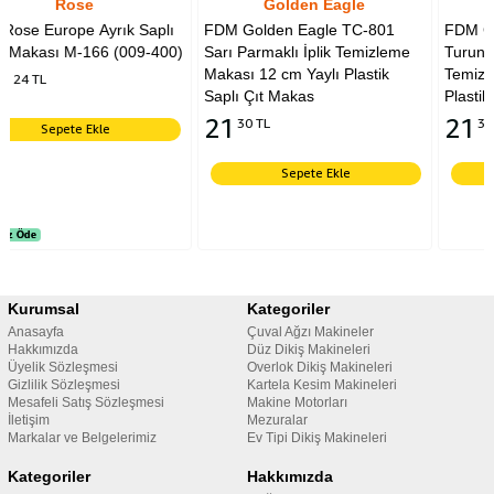
Golden Eagle
Golden Eagle
plı
FDM Golden Eagle TC-801
FDM Golden Eagle TC-801
400)
Sarı Parmaklı İplik Temizleme
Turuncu Parmaklı İplik
Makası 12 cm Yaylı Plastik
Temizleme Makası 12 cm Yay
Saplı Çıt Makas
Plastik Saplı Çıt Makas
21
21
30 TL
30 TL
Sepete Ekle
Sepete Ekle
Kurumsal
Kategoriler
Anasayfa
Çuval Ağzı Makineler
Hakkımızda
Düz Dikiş Makineleri
Üyelik Sözleşmesi
Overlok Dikiş Makineleri
Gizlilik Sözleşmesi
Kartela Kesim Makineleri
Mesafeli Satış Sözleşmesi
Makine Motorları
İletişim
Mezuralar
Markalar ve Belgelerimiz
Ev Tipi Dikiş Makineleri
Kategoriler
Hakkımızda