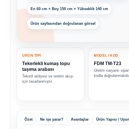
En 60 cm × Boy 150 cm × Yükseklik 140 cm
Ürün sayfasından doğrulanan görsel
ÜRÜN TİPİ
MODEL / KOD
Tekerlekli kumaş topu
FDM TM-T23
taşıma arabası
Üretim varyantı sipa
kodla doğrulanmalıdır
Tekstil atölyesi ve üretim akışı
için tasarlanmıştır.
Özet
Ne işe yarar?
Avantajlar
Ürün Yapısı / Uyu