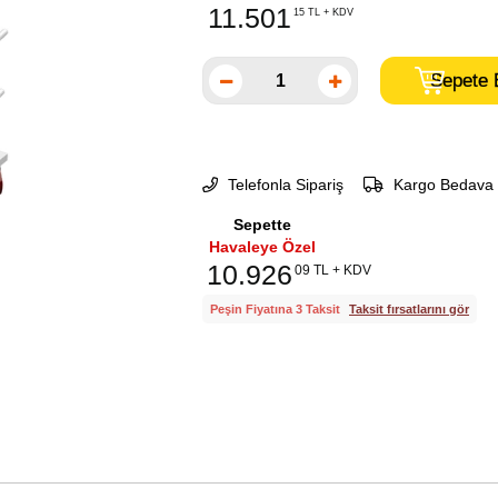
11.501
15 TL + KDV
Telefonla Sipariş
Kargo Bedava
Sepette
Havaleye Özel
10.926
09 TL + KDV
Peşin Fiyatına 3 Taksit
Taksit fırsatlarını gör