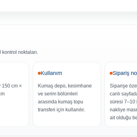
kontrol noktaları.
Kullanım
Sipariş no
y 150 cm ×
Kumaş depo, kesimhane
Siparişe özel
cm
ve serim bölümleri
canlı sayfa
arasında kumaş topu
süresi 7–10 
transferi için kullanılır.
nakliye masr
ait olduğu be