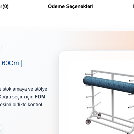
r
(0)
Ödeme Seçenekleri
n:60Cm |
de stoklamaya ve atölye
 Doğru seçim için
FDM
eşimi birlikte kontrol