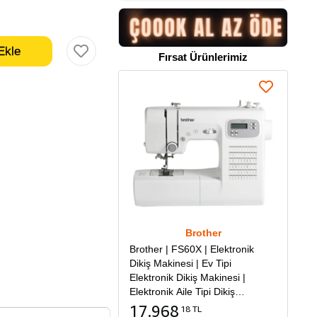
Fırsat Ürünlerimiz
Brother
Brother | FS60X | Elektronik
Dikiş Makinesi | Ev Tipi
Elektronik Dikiş Makinesi |
Elektronik Aile Tipi Dikiş
Makinesi
17.968
18 TL