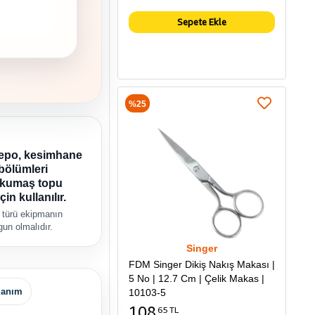
Sepete Ekle
%25
epo, kesimhane
bölümleri
 kumaş topu
çin kullanılır.
 türü ekipmanın
un olmalıdır.
Singer
FDM Singer Dikiş Nakış Makası |
5 No | 12.7 Cm | Çelik Makas |
lanım
10103-5
108
65 TL