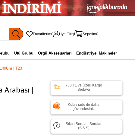
Favorilerim
0
Üye Girişi
Sepetim
0
Grubu
Ütü Grubu
Örgü Aksesuarları
Endüstriyel Makineler
:140Cm | T23
750 TL ve Üzeri Kargo
 Arabası |
Bedava
Kolay iade ile daha
güvendesiniz
Sıkça Sorulan Sorular
(S.S.S)