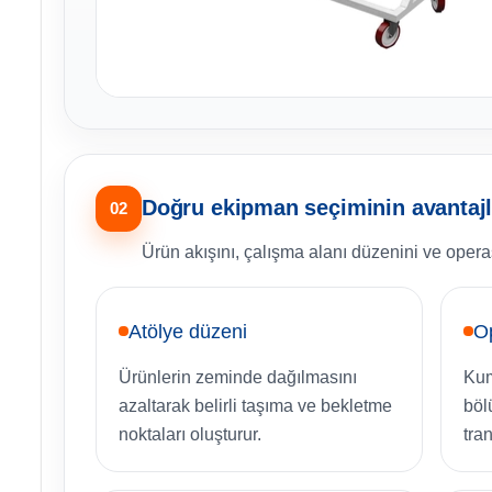
Doğru ekipman seçiminin avantajl
02
Ürün akışını, çalışma alanı düzenini ve opera
Atölye düzeni
O
Ürünlerin zeminde dağılmasını
Kum
azaltarak belirli taşıma ve bekletme
böl
noktaları oluşturur.
tran