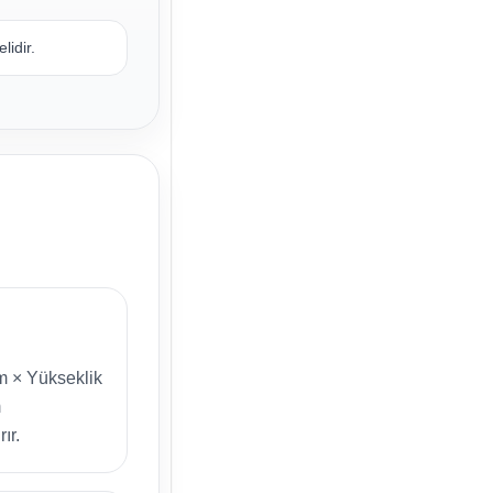
lidir.
m × Yükseklik
m
ır.