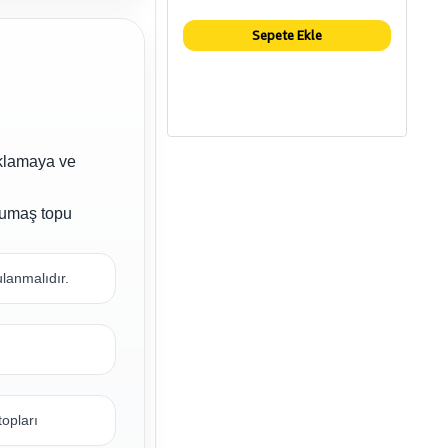
Sepete Ekle
oklamaya ve
.
kumaş topu
lanmalıdır.
topları