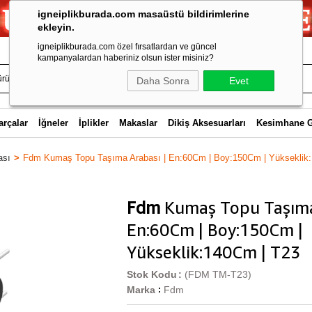
igneiplikburada.com masaüstü bildirimlerine
ekleyin.
igneiplikburada.com özel fırsatlardan ve güncel
kampanyalardan haberiniz olsun ister misiniz?
Daha Sonra
Evet
arçalar
İğneler
İplikler
Makaslar
Dikiş Aksesuarları
Kesimhane 
ası
Fdm Kumaş Topu Taşıma Arabası | En:60Cm | Boy:150Cm | Yükseklik
Fdm
Kumaş Topu Taşıma
En:60Cm | Boy:150Cm |
Yükseklik:140Cm | T23
Stok Kodu
(FDM TM-T23)
Marka
Fdm
: