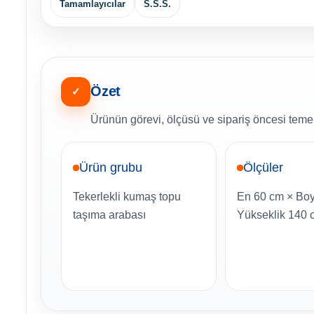
Tamamlayıcılar
S.S.S.
Özet
✓
Ürünün görevi, ölçüsü ve sipariş öncesi temel 
Ürün grubu
Ölçüler
Tekerlekli kumaş topu
En 60 cm × Bo
taşıma arabası
Yükseklik 140 