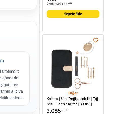
144
Önceki Fiyat:
86 TL
Sepete Ekle
tu
 üretimdir;
da gönderim
iş günü ve
afının alıcıya
Diğer
lirtilmektedir.
Knitpro | Ucu Değiştirilebilir | Tığ
Seti | Oasis Starter | 30981 |
2.085
05 TL