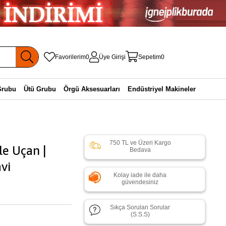
Favorilerim
0
Üye Girişi
Sepetim
0
Grubu
Ütü Grubu
Örgü Aksesuarları
Endüstriyel Makineler
750 TL ve Üzeri Kargo
le Uçan |
Bedava
avi
Kolay iade ile daha
güvendesiniz
Sıkça Sorulan Sorular
(S.S.S)