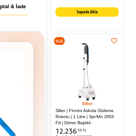
İptal & İade
Sepete Ekle
%15
Silter
Silter | Firmini Askıda Ütüleme
Robotu | 1 Litre | Spr/Mn 2003
Fd | Döner Başlıklı
12.236
55 TL