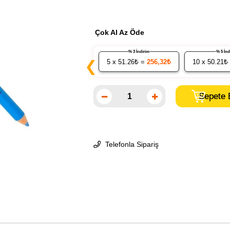
Çok Al Az Öde
% 3 İndirim
% 5 İ
5
x 51.26₺ =
256,32₺
10
x 50.21₺
❮
Telefonla Sipariş