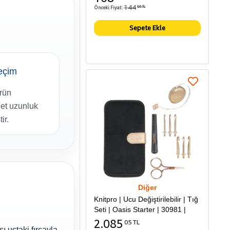
144
Önceki Fiyat:
86 TL
Sepete Ekle
eçim
ürün
et uzunluk
ir.
Diğer
Knitpro | Ucu Değiştirilebilir | Tığ
Seti | Oasis Starter | 30981 |
2.085
05 TL
şı uçtaki fırçayla