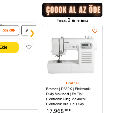
Fırsat Ürünlerimiz
ndirim
% 7 İndirim
% 9 İndirim
 =
502,08₺
20
x 49.15₺ =
983,01₺
50
x 48.09₺ =
2.404,68₺
❯
Brother
Brother | FS60X | Elektronik
Dikiş Makinesi | Ev Tipi
Elektronik Dikiş Makinesi |
Elektronik Aile Tipi Dikiş
Makinesi
17.968
18 TL