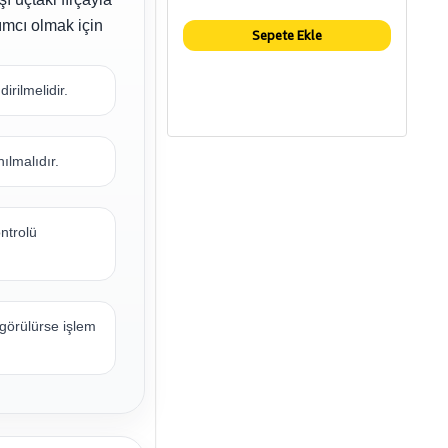
dımcı olmak için
Sepete Ekle
irilmelidir.
ılmalıdır.
ntrolü
görülürse işlem