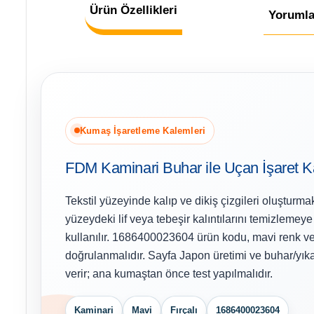
Ürün Özellikleri
Yorumla
Kumaş İşaretleme Kalemleri
FDM Kaminari Buhar ile Uçan İşaret Ka
Tekstil yüzeyinde kalıp ve dikiş çizgileri oluşturmak
yüzeydeki lif veya tebeşir kalıntılarını temizlemey
kullanılır. 1686400023604 ürün kodu, mavi renk ve fı
doğrulanmalıdır. Sayfa Japon üretimi ve buhar/yıka
verir; ana kumaştan önce test yapılmalıdır.
Kaminari
Mavi
Fırçalı
1686400023604