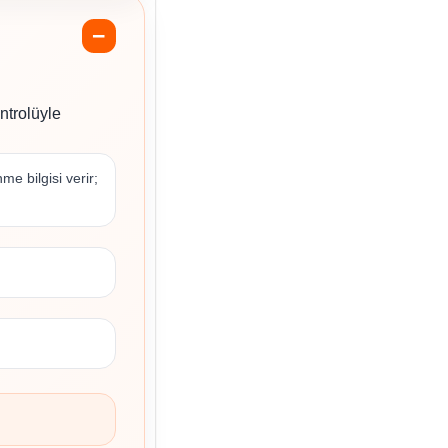
ntrolüyle
e bilgisi verir;