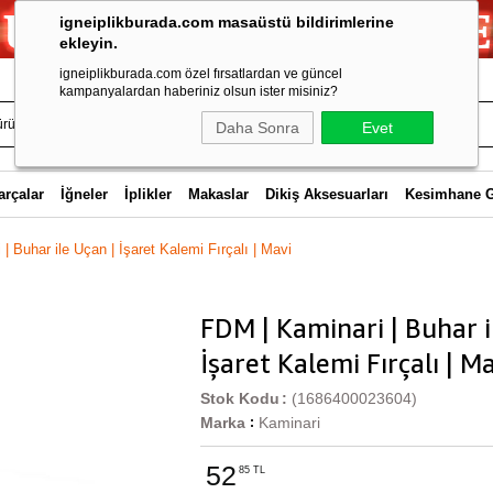
igneiplikburada.com masaüstü bildirimlerine
ekleyin.
igneiplikburada.com özel fırsatlardan ve güncel
kampanyalardan haberiniz olsun ister misiniz?
Daha Sonra
Evet
arçalar
İğneler
İplikler
Makaslar
Dikiş Aksesuarları
Kesimhane 
| Buhar ile Uçan | İşaret Kalemi Fırçalı | Mavi
FDM | Kaminari | Buhar i
İşaret Kalemi Fırçalı | M
Stok Kodu
(1686400023604)
Marka
Kaminari
:
52
85 TL