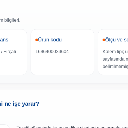
 bilgileri.
rans
Ürün kodu
Ölçü ve s
/ Fırçalı
1686400023604
Kalem tipi; 
sayfasında n
belirtilmemişt
i ne işe yarar?
Tekstil yüzeyinde kalıp ve dikiş çizgileri oluşturmak; kar