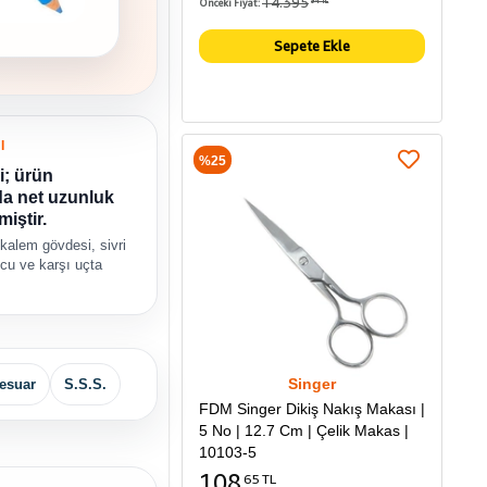
14.395
Önceki Fiyat:
94 TL
Sepete Ekle
I
%25
i; ürün
da net uzunluk
miştir.
kalem gövdesi, sivri
cu ve karşı uçta
Singer
esuar
S.S.S.
FDM Singer Dikiş Nakış Makası |
5 No | 12.7 Cm | Çelik Makas |
10103-5
108
65 TL