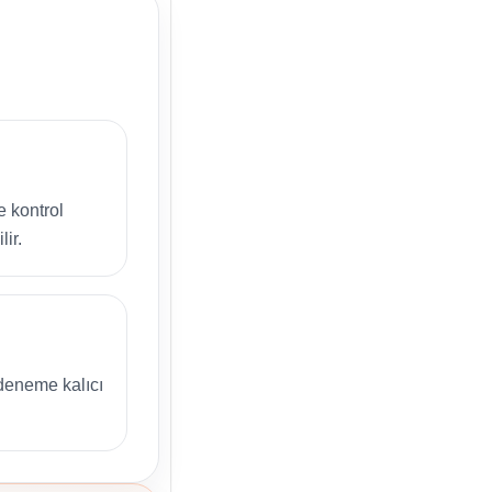
e kontrol
lir.
deneme kalıcı