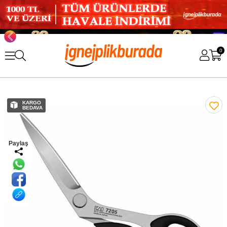
0
KARGO
BEDAVA
Paylaş