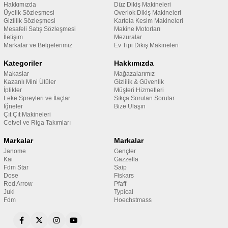
Hakkımızda
Düz Dikiş Makineleri
Üyelik Sözleşmesi
Overlok Dikiş Makineleri
Gizlilik Sözleşmesi
Kartela Kesim Makineleri
Mesafeli Satış Sözleşmesi
Makine Motorları
İletişim
Mezuralar
Markalar ve Belgelerimiz
Ev Tipi Dikiş Makineleri
Kategoriler
Hakkımızda
Makaslar
Mağazalarımız
Kazanlı Mini Ütüler
Gizlilik & Güvenlik
İplikler
Müşteri Hizmetleri
Leke Spreyleri ve İlaçlar
Sıkça Sorulan Sorular
İğneler
Bize Ulaşın
Çıt Çıt Makineleri
Cetvel ve Riga Takımları
Markalar
Markalar
Janome
Gençler
Kai
Gazzella
Fdm Star
Saip
Dose
Fiskars
Red Arrow
Pfaff
Juki
Typical
Fdm
Hoechstmass