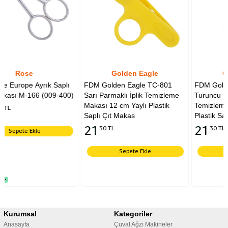
Golden Eagle
Golden Eagle
aplı
FDM Golden Eagle TC-801
FDM Golden Eagle TC-801
-400)
Sarı Parmaklı İplik Temizleme
Turuncu Parmaklı İplik
Makası 12 cm Yaylı Plastik
Temizleme Makası 12 cm Ya
Saplı Çıt Makas
Plastik Saplı Çıt Makas
21
21
30 TL
30 TL
Sepete Ekle
Sepete Ekle
Kurumsal
Kategoriler
Anasayfa
Çuval Ağzı Makineler