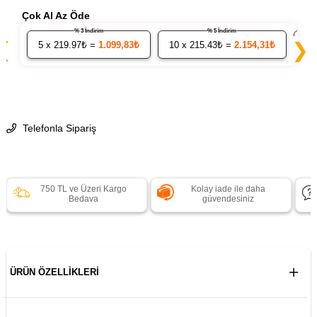
Çok Al Az Öde
% 3 İndirim
% 5 İndirim
❮
❯
5
x 219.97₺ =
1.099,83₺
10
x 215.43₺ =
2.154,31₺
20
Telefonla Sipariş
750 TL ve Üzeri Kargo
Kolay iade ile daha
Bedava
güvendesiniz
ÜRÜN ÖZELLIKLERI