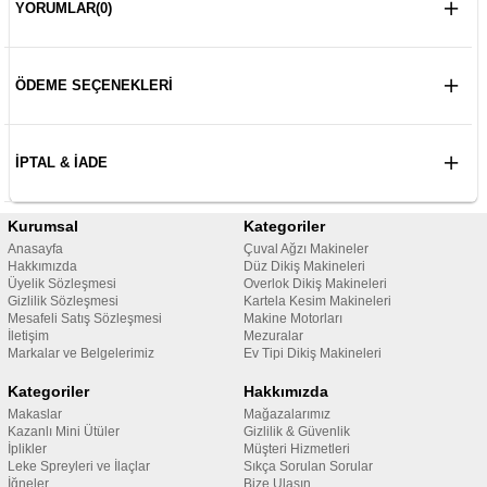
YORUMLAR
(0)
ÖDEME SEÇENEKLERI
İPTAL & İADE
Kurumsal
Kategoriler
Anasayfa
Çuval Ağzı Makineler
Hakkımızda
Düz Dikiş Makineleri
Üyelik Sözleşmesi
Overlok Dikiş Makineleri
Gizlilik Sözleşmesi
Kartela Kesim Makineleri
Mesafeli Satış Sözleşmesi
Makine Motorları
İletişim
Mezuralar
Markalar ve Belgelerimiz
Ev Tipi Dikiş Makineleri
Kategoriler
Hakkımızda
Makaslar
Mağazalarımız
Kazanlı Mini Ütüler
Gizlilik & Güvenlik
İplikler
Müşteri Hizmetleri
Leke Spreyleri ve İlaçlar
Sıkça Sorulan Sorular
İğneler
Bize Ulaşın