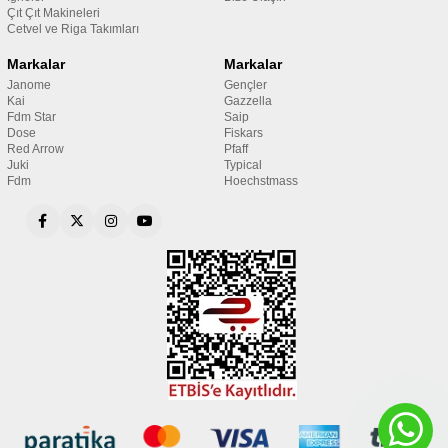
Çıt Çıt Makineleri
Cetvel ve Riga Takımları
Markalar
Markalar
Janome
Gençler
Kai
Gazzella
Fdm Star
Saip
Dose
Fiskars
Red Arrow
Pfaff
Juki
Typical
Fdm
Hoechstmass