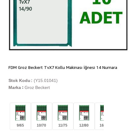
FDM Groz Beckert TvX7 Kollu Makinası İğnesi 14 Numara
Stok Kodu
(Y15.01041)
Marka
Groz Beckert
:
9/65
10/70
11/75
12/80
16/100