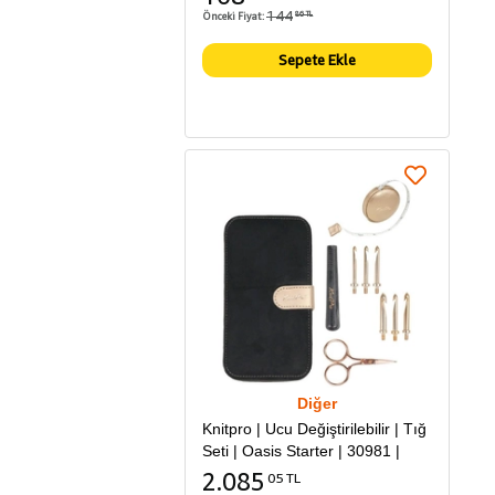
144
Önceki Fiyat:
86 TL
Sepete Ekle
Diğer
Knitpro | Ucu Değiştirilebilir | Tığ
Seti | Oasis Starter | 30981 |
2.085
05 TL