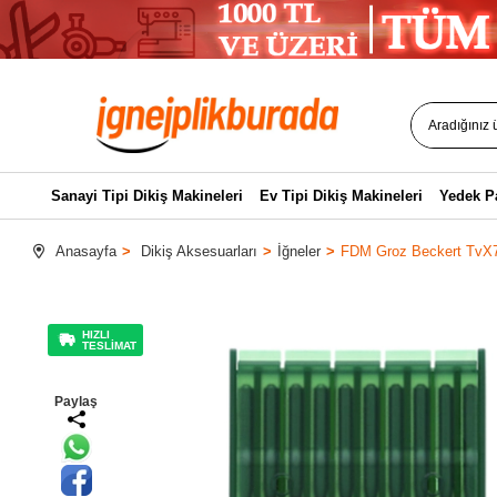
Sanayi Tipi Dikiş Makineleri
Ev Tipi Dikiş Makineleri
Yedek P
Anasayfa
Dikiş Aksesuarları
İğneler
FDM Groz Beckert TvX7
HIZLI
TESLİMAT
Paylaş