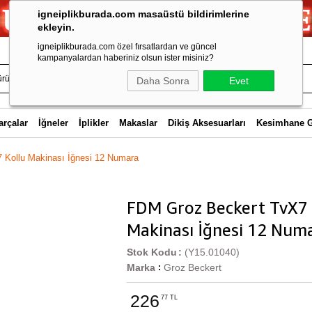
igneiplikburada.com masaüstü bildirimlerine
ekleyin.
igneiplikburada.com özel fırsatlardan ve güncel
kampanyalardan haberiniz olsun ister misiniz?
Daha Sonra
Evet
arçalar
İğneler
İplikler
Makaslar
Dikiş Aksesuarları
Kesimhane 
 Kollu Makinası İğnesi 12 Numara
FDM Groz Beckert TvX7 
Makinası İğnesi 12 Num
Stok Kodu
(Y15.01040)
Marka
Groz Beckert
:
226
77 TL