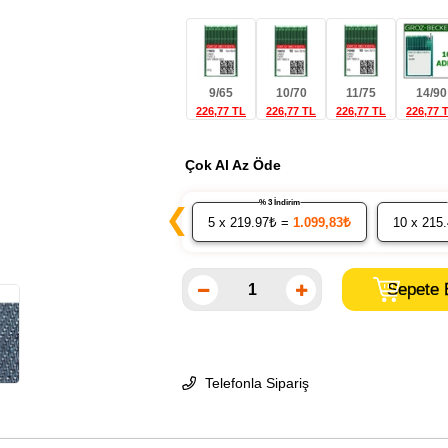
9/65
10/70
11/75
14/90
226,77 TL
226,77 TL
226,77 TL
226,77 
Çok Al Az Öde
% 3 İndirim
❮
5
x 219.97₺ =
1.099,83₺
10
x 215
Telefonla Sipariş