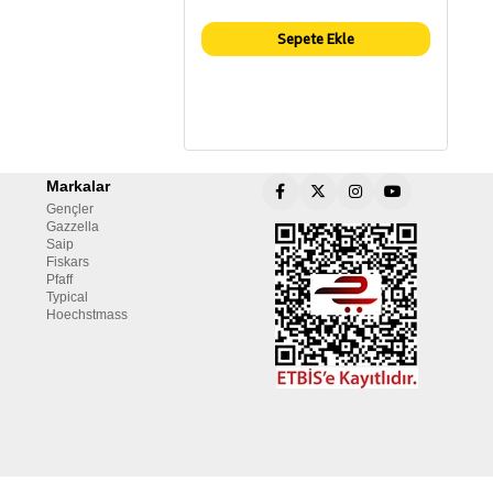
Sepete Ekle
Markalar
Gençler
Gazzella
Saip
Fiskars
Pfaff
Typical
Hoechstmass