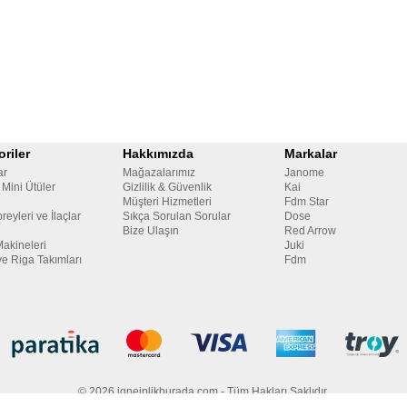
riler
Hakkımızda
Markalar
ar
Mağazalarımız
Janome
 Mini Ütüler
Gizlilik & Güvenlik
Kai
Müşteri Hizmetleri
Fdm Star
reyleri ve İlaçlar
Sıkça Sorulan Sorular
Dose
Bize Ulaşın
Red Arrow
Makineleri
Juki
ve Riga Takımları
Fdm
© 2026 igneiplikburada.com - Tüm Hakları Saklıdır.