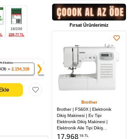
Fırsat Ürünlerimiz
16/100
TL
226,77 TL
% 5 İndirim
% 7 İndirim
% 9 İndirim
❯
.43₺ =
2.154,31₺
20
x 210.90₺ =
4.217,92₺
50
x 206.36₺ =
10.3
Brother
Brother | FS60X | Elektronik
Dikiş Makinesi | Ev Tipi
Elektronik Dikiş Makinesi |
Elektronik Aile Tipi Dikiş
Makinesi
17.968
18 TL