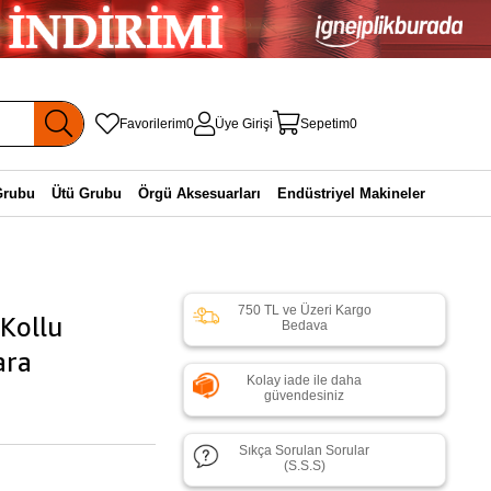
Favorilerim
0
Üye Girişi
Sepetim
0
Grubu
Ütü Grubu
Örgü Aksesuarları
Endüstriyel Makineler
750 TL ve Üzeri Kargo
Kollu
Bedava
ara
Kolay iade ile daha
güvendesiniz
Sıkça Sorulan Sorular
(S.S.S)