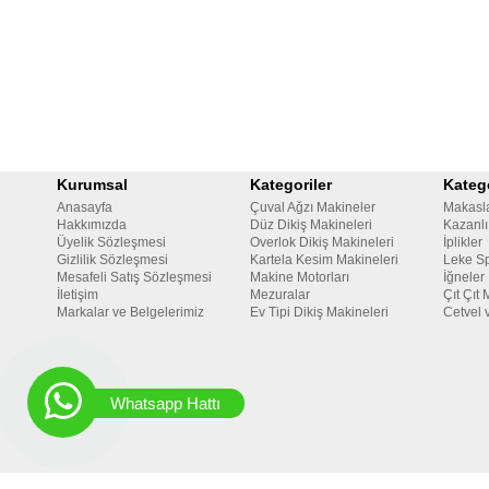
Kurumsal
Kategoriler
Katego
Anasayfa
Çuval Ağzı Makineler
Makasl
Hakkımızda
Düz Dikiş Makineleri
Kazanlı
Üyelik Sözleşmesi
Overlok Dikiş Makineleri
İplikler
Gizlilik Sözleşmesi
Kartela Kesim Makineleri
Leke Sp
Mesafeli Satış Sözleşmesi
Makine Motorları
İğneler
İletişim
Mezuralar
Çıt Çıt 
Markalar ve Belgelerimiz
Ev Tipi Dikiş Makineleri
Cetvel 
Whatsapp Hattı