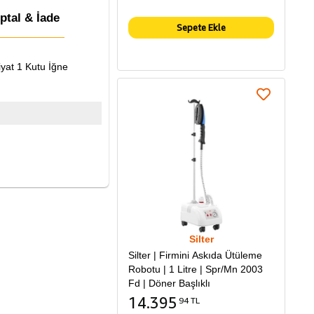
İptal & İade
Sepete Ekle
iyat 1 Kutu İğne
Silter
Silter | Firmini Askıda Ütüleme
Robotu | 1 Litre | Spr/Mn 2003
Fd | Döner Başlıklı
14.395
94 TL