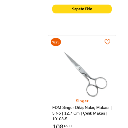
Sepete Ekle
%25
Singer
FDM Singer Dikiş Nakış Makası |
5 No | 12.7 Cm | Çelik Makas |
10103-5
108
65 TL