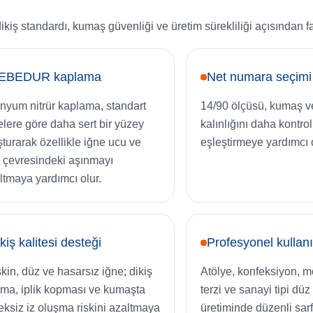
iş standardı, kumaş güvenliği ve üretim sürekliliği açısından f
EBEDUR kaplama
Net numara seçimi
anyum nitrür kaplama, standart
14/90 ölçüsü, kumaş ve
elere göre daha sert bir yüzey
kalınlığını daha kontrol
şturarak özellikle iğne ucu ve
eşleştirmeye yardımcı o
 çevresindeki aşınmayı
ltmaya yardımcı olur.
kiş kalitesi desteği
Profesyonel kullan
kin, düz ve hasarsız iğne; dikiş
Atölye, konfeksiyon, 
ama, iplik kopması ve kumaşta
terzi ve sanayi tipi düz
eksiz iz oluşma riskini azaltmaya
üretiminde düzenli sarf