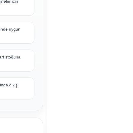
neler için
rinde uygun
arf stoğuna
nda dikiş