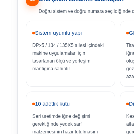
Doğru sistem ve doğru numara seçildiğinde dik
Sistem uyumlu yapı
G
DPx5 / 134 / 135X5 ailesi içindeki
Tit
makine uygulamaları için
iğn
tasarlanan ölçü ve yerleşim
olu
mantığına sahiptir.
göz
aza
10 adetlik kutu
Di
Seri üretimde iğne değişimi
Kes
gerektiğinde yedek sarf
atl
malzemesinin hazır tutulmasını
ger