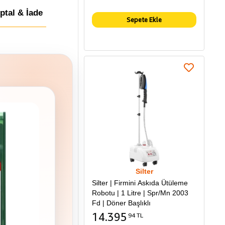
İptal & İade
Sepete Ekle
Silter
Silter | Firmini Askıda Ütüleme
Robotu | 1 Litre | Spr/Mn 2003
Fd | Döner Başlıklı
14.395
94 TL