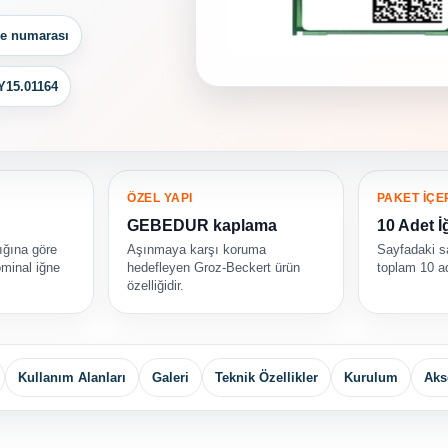
ne numarası
Y15.01164
ÖZEL YAPI
PAKET İÇE
GEBEDUR kaplama
10 Adet İ
ığına göre
Aşınmaya karşı koruma
Sayfadaki sa
minal iğne
hedefleyen Groz-Beckert ürün
toplam 10 ad
özelliğidir.
Kullanım Alanları
Galeri
Teknik Özellikler
Kurulum
Aks