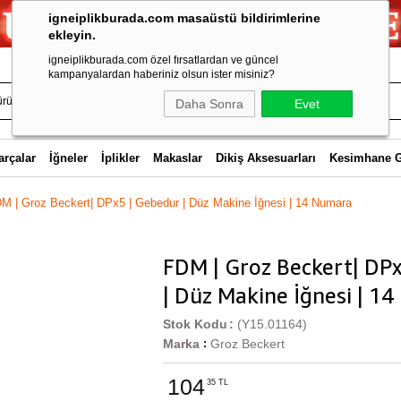
igneiplikburada.com masaüstü bildirimlerine
ekleyin.
igneiplikburada.com özel fırsatlardan ve güncel
kampanyalardan haberiniz olsun ister misiniz?
Daha Sonra
Evet
arçalar
İğneler
İplikler
Makaslar
Dikiş Aksesuarları
Kesimhane 
M | Groz Beckert| DPx5 | Gebedur | Düz Makine İğnesi | 14 Numara
FDM | Groz Beckert| DP
| Düz Makine İğnesi | 1
Stok Kodu
(Y15.01164)
Marka
Groz Beckert
:
104
35 TL