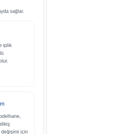
ayda sağlar.
 iplik
lü
lur.
ım
modelhane,
 dikiş
 değişimi için