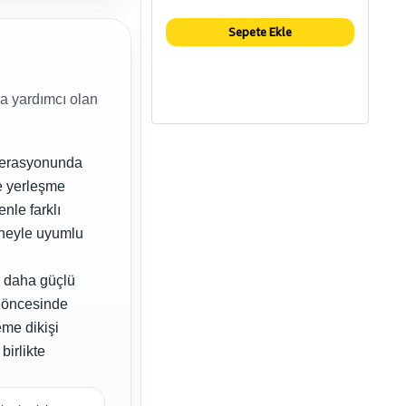
Sepete Ekle
a yardımcı olan
operasyonunda
ye yerleşme
nle farklı
ineyle uyumlu
n daha güçlü
a öncesinde
eme dikişi
birlikte