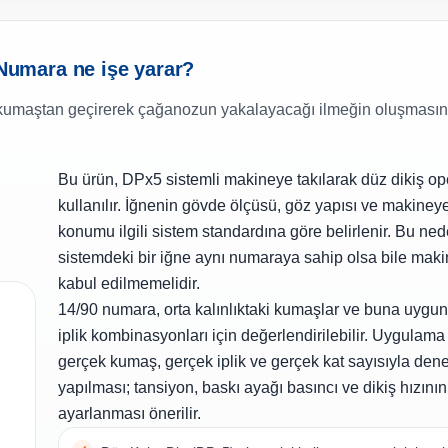
umara ne işe yarar?
ği kumaştan geçirerek çağanozun yakalayacağı ilmeğin oluşmasın
Bu ürün, DPx5 sistemli makineye takılarak düz dikiş 
kullanılır. İğnenin gövde ölçüsü, göz yapısı ve makine
konumu ilgili sistem standardına göre belirlenir. Bu nede
sistemdeki bir iğne aynı numaraya sahip olsa bile mak
kabul edilmemelidir.
14/90 numara, orta kalınlıktaki kumaşlar ve buna uygu
iplik kombinasyonları için değerlendirilebilir. Uygulam
gerçek kumaş, gerçek iplik ve gerçek kat sayısıyla den
yapılması; tansiyon, baskı ayağı basıncı ve dikiş hızının 
ayarlanması önerilir.