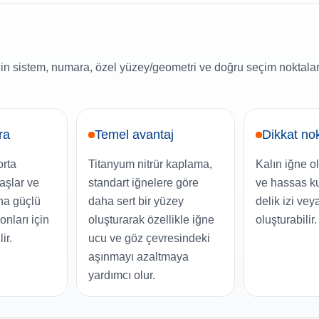
istem, numara, özel yüzey/geometri ve doğru seçim noktaları
ra
Temel avantaj
Dikkat no
orta
Titanyum nitrür kaplama,
Kalın iğne o
maşlar ve
standart iğnelere göre
ve hassas k
ha güçlü
daha sert bir yüzey
delik izi veya
onları için
oluşturarak özellikle iğne
oluşturabilir.
ir.
ucu ve göz çevresindeki
aşınmayı azaltmaya
yardımcı olur.