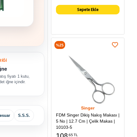
Sepete Ekle
%25
RİĞİ
ğne
tış fiyatı 1 kutu,
et iğne içindir.
Singer
FDM Singer Dikiş Nakış Makası |
esuar
S.S.S.
5 No | 12.7 Cm | Çelik Makas |
10103-5
108
65 TL