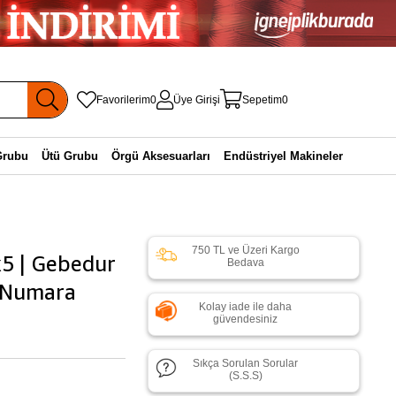
Favorilerim
0
Üye Girişi
Sepetim
0
Grubu
Ütü Grubu
Örgü Aksesuarları
Endüstriyel Makineler
750 TL ve Üzeri Kargo
x5 | Gebedur
Bedava
4 Numara
Kolay iade ile daha
güvendesiniz
Sıkça Sorulan Sorular
(S.S.S)