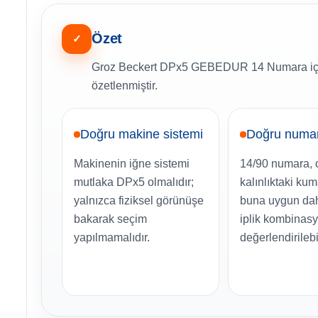
Özet
✓
Groz Beckert DPx5 GEBEDUR 14 Numara için s
özetlenmiştir.
Doğru makine sistemi
Doğru numa
Makinenin iğne sistemi
14/90 numara, 
mutlaka DPx5 olmalıdır;
kalınlıktaki ku
yalnızca fiziksel görünüşe
buna uygun da
bakarak seçim
iplik kombinasy
yapılmamalıdır.
değerlendirilebil