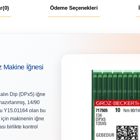
r
(0)
Ödeme Seçenekleri
 Makine İğnesi
ın Dip (DPx5) iğne
 hazırlanmış, 14/90
du Y15.01164 olan bu
 için makinenin iğne
sı birlikte kontrol