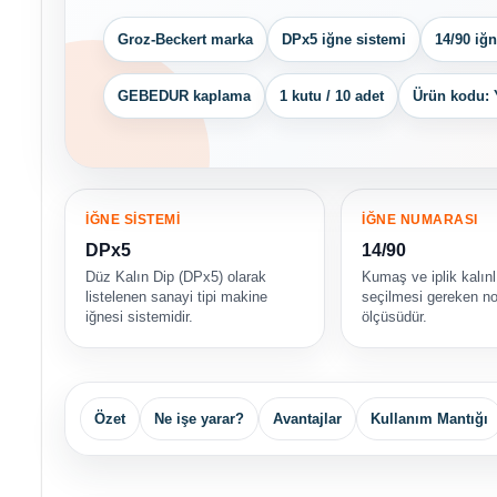
Groz-Beckert marka
DPx5 iğne sistemi
14/90 iğ
GEBEDUR kaplama
1 kutu / 10 adet
Ürün kodu: 
İĞNE SİSTEMİ
İĞNE NUMARASI
DPx5
14/90
Düz Kalın Dip (DPx5) olarak
Kumaş ve iplik kalınl
listelenen sanayi tipi makine
seçilmesi gereken no
iğnesi sistemidir.
ölçüsüdür.
Özet
Ne işe yarar?
Avantajlar
Kullanım Mantığı