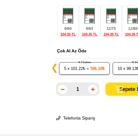
8/60
9/65
11/75
12/80
104,35 TL
104,35 TL
104,35 TL
104,35 
Çok Al Az Öde
% 3 İndirim
% 
❮
5
x 101.22₺ =
506,10₺
10
x 99.13
Telefonla Sipariş