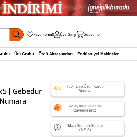
Favorilerim
0
Üye Girişi
Sepetim
0
Grubu
Ütü Grubu
Örgü Aksesuarları
Endüstriyel Makineler
750 TL ve Üzeri Kargo
x5 | Gebedur
Bedava
0 Numara
Kolay iade ile daha
güvendesiniz
Sıkça Sorulan Sorular
(S.S.S)