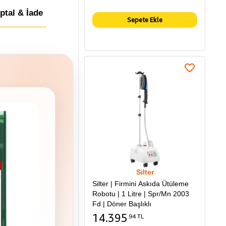
İptal & İade
Sepete Ekle
Silter
Silter | Firmini Askıda Ütüleme
Robotu | 1 Litre | Spr/Mn 2003
Fd | Döner Başlıklı
14.395
94 TL