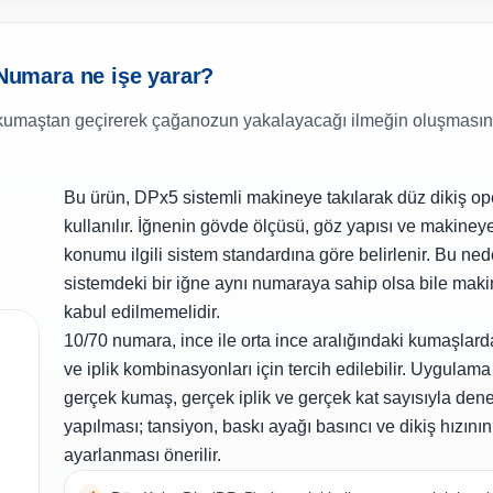
umara ne işe yarar?
ği kumaştan geçirerek çağanozun yakalayacağı ilmeğin oluşmasın
Bu ürün, DPx5 sistemli makineye takılarak düz dikiş 
kullanılır. İğnenin gövde ölçüsü, göz yapısı ve makine
konumu ilgili sistem standardına göre belirlenir. Bu nede
sistemdeki bir iğne aynı numaraya sahip olsa bile mak
kabul edilmemelidir.
10/70 numara, ince ile orta ince aralığındaki kumaşlard
ve iplik kombinasyonları için tercih edilebilir. Uygulam
gerçek kumaş, gerçek iplik ve gerçek kat sayısıyla den
yapılması; tansiyon, baskı ayağı basıncı ve dikiş hızının 
ayarlanması önerilir.