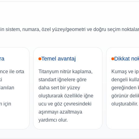
istem, numara, özel yüzey/geometri ve doğru seçim noktaları
ra
Temel avantaj
Dikkat no
nce ile orta
Titanyum nitrür kaplama,
Kumaş ve ipli
ki
standart iğnelere göre
dengeli kulla
lanılan
daha sert bir yüzey
gereğinden k
oluşturarak özellikle iğne
görünür delik
 için
ucu ve göz çevresindeki
oluşturabilir.
aşınmayı azaltmaya
yardımcı olur.