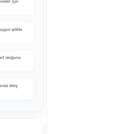
neler için
ygun iplikle
arf stoğuna
nda dikiş