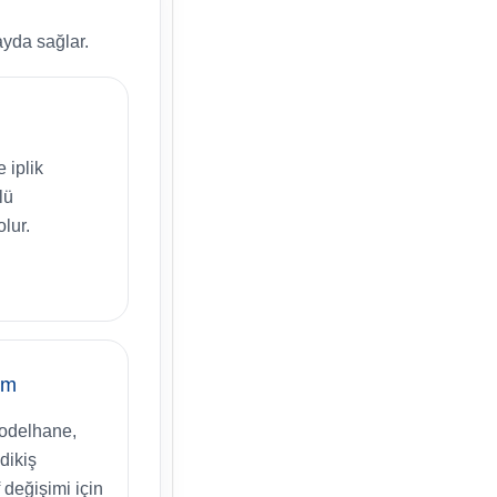
ayda sağlar.
 iplik
lü
lur.
ım
modelhane,
 dikiş
 değişimi için