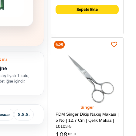
Sepete Ekle
%25
RİĞİ
ğne
tış fiyatı 1 kutu,
et iğne içindir.
Singer
FDM Singer Dikiş Nakış Makası |
esuar
S.S.S.
5 No | 12.7 Cm | Çelik Makas |
10103-5
108
65 TL