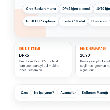
Groz-Beckert marka
DPx5 iğne sistemi
10/70 iğ
GEBEDUR kaplama
1 kutu / 10 adet
Ürün kodu: 
İĞNE SİSTEMİ
İĞNE NUMARASI
DPx5
10/70
Düz Kalın Dip (DPx5) olarak
Kumaş ve iplik kalınl
listelenen sanayi tipi makine
seçilmesi gereken no
iğnesi sistemidir.
ölçüsüdür.
Özet
Ne işe yarar?
Avantajlar
Kullanım Mantığı