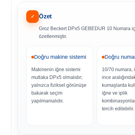
Özet
✓
Groz Beckert DPx5 GEBEDUR 10 Numara için s
özetlenmiştir.
Doğru makine sistemi
Doğru numa
Makinenin iğne sistemi
10/70 numara, i
mutlaka DPx5 olmalıdır;
ince aralığında
yalnızca fiziksel görünüşe
kumaşlarda kul
bakarak seçim
iğne ve iplik
yapılmamalıdır.
kombinasyonları
tercih edilebilir.