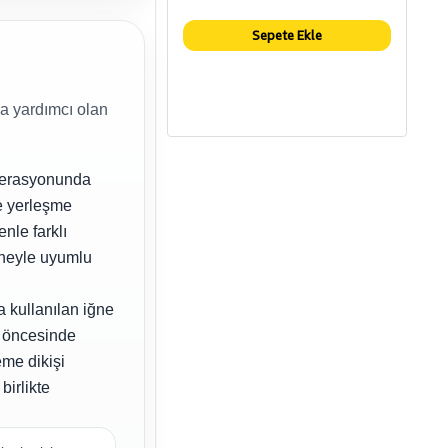
Sepete Ekle
a yardımcı olan
operasyonunda
ye yerleşme
nle farklı
ineyle uyumlu
a kullanılan iğne
a öncesinde
eme dikişi
birlikte