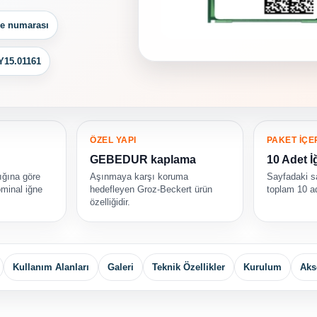
ne numarası
Y15.01161
ÖZEL YAPI
PAKET İÇE
GEBEDUR kaplama
10 Adet İ
ığına göre
Aşınmaya karşı koruma
Sayfadaki sa
minal iğne
hedefleyen Groz-Beckert ürün
toplam 10 ad
özelliğidir.
Kullanım Alanları
Galeri
Teknik Özellikler
Kurulum
Aks