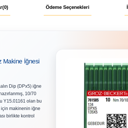
r
(0)
Ödeme Seçenekleri
 Makine İğnesi
ın Dip (DPx5) iğne
 hazırlanmış, 10/70
du Y15.01161 olan bu
 için makinenin iğne
sı birlikte kontrol