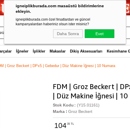
igneiplikburada.com masaüstü bildirimlerine
ekleyin.
igneiplikburada.com özel fırsatlardan ve güncel
kampanyalardan haberiniz olsun ister misiniz?
Daha Sonra
Evet
arçalar
İğneler
İplikler
Makaslar
Dikiş Aksesuarları
Kesimhane 
M | Groz Beckert | DPx5 | Gebedur | Düz Makine İğnesi | 10 Numara
FDM | Groz Beckert | DP
| Düz Makine İğnesi | 1
Stok Kodu
(Y15.01161)
Marka
Groz Beckert
:
104
35 TL