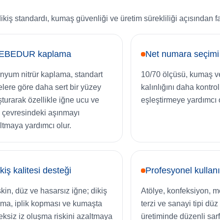
iş standardı, kumaş güvenliği ve üretim sürekliliği açısından f
EBEDUR kaplama
Net numara seçimi
anyum nitrür kaplama, standart
10/70 ölçüsü, kumaş ve
elere göre daha sert bir yüzey
kalınlığını daha kontrol
şturarak özellikle iğne ucu ve
eşleştirmeye yardımcı o
 çevresindeki aşınmayı
ltmaya yardımcı olur.
kiş kalitesi desteği
Profesyonel kullan
kin, düz ve hasarsız iğne; dikiş
Atölye, konfeksiyon, 
ama, iplik kopması ve kumaşta
terzi ve sanayi tipi düz
eksiz iz oluşma riskini azaltmaya
üretiminde düzenli sarf