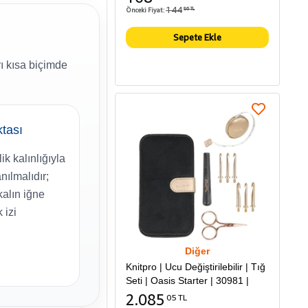
144
Önceki Fiyat:
86 TL
Sepete Ekle
 kısa biçimde
ktası
k kalınlığıyla
nılmalıdır;
alın iğne
 izi
Diğer
Knitpro | Ucu Değiştirilebilir | Tığ
Seti | Oasis Starter | 30981 |
2.085
05 TL