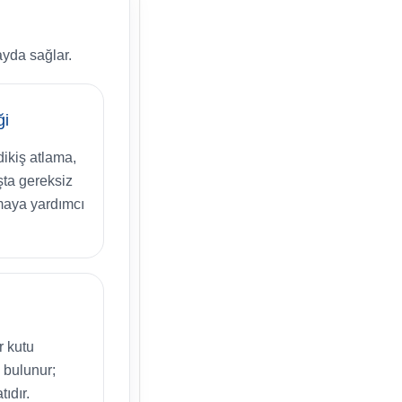
ayda sağlar.
ği
dikiş atlama,
şta gereksiz
tmaya yardımcı
r kutu
 bulunur;
tıdır.