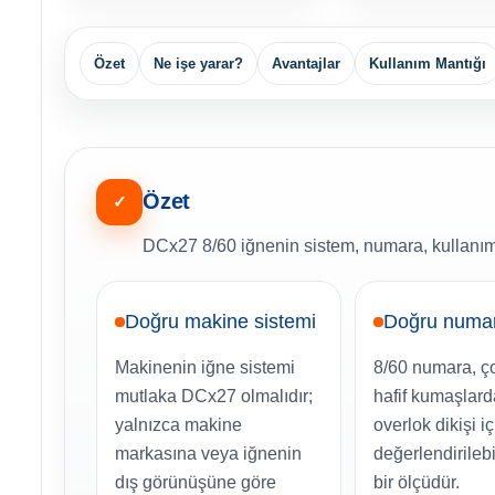
Özet
Ne işe yarar?
Avantajlar
Kullanım Mantığı
Özet
✓
DCx27 8/60 iğnenin sistem, numara, kullanım 
Doğru makine sistemi
Doğru numa
Makinenin iğne sistemi
8/60 numara, ç
mutlaka DCx27 olmalıdır;
hafif kumaşlar
yalnızca makine
overlok dikişi iç
markasına veya iğnenin
değerlendirileb
dış görünüşüne göre
bir ölçüdür.