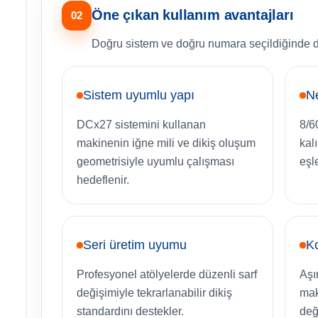
Öne çıkan kullanım avantajları
02
Doğru sistem ve doğru numara seçildiğinde dik
Sistem uyumlu yapı
N
DCx27 sistemini kullanan
8/6
makinenin iğne mili ve dikiş oluşum
kal
geometrisiyle uyumlu çalışması
eşl
hedeflenir.
Seri üretim uyumu
Ko
Profesyonel atölyelerde düzenli sarf
Aşı
değişimiyle tekrarlanabilir dikiş
mak
standardını destekler.
değ