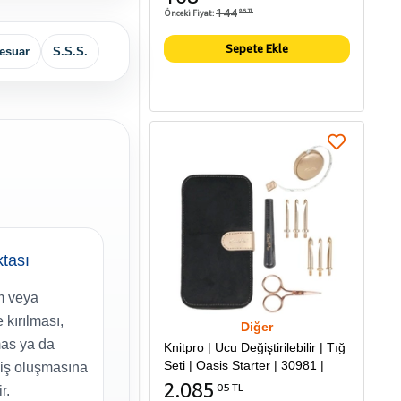
144
Önceki Fiyat:
86 TL
Sepete Ekle
esuar
S.S.S.
ktası
m veya
 kırılması,
Diğer
as ya da
Knitpro | Ucu Değiştirilebilir | Tığ
Seti | Oasis Starter | 30981 |
kiş oluşmasına
2.085
05 TL
r.