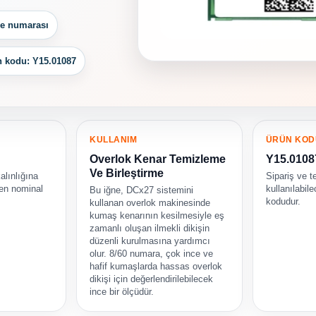
ne numarası
 kodu: Y15.01087
KULLANIM
ÜRÜN KOD
Overlok Kenar Temizleme
Y15.0108
Ve Birleştirme
alınlığına
Sipariş ve t
ken nominal
kullanılabil
Bu iğne, DCx27 sistemini
kodudur.
kullanan overlok makinesinde
kumaş kenarının kesilmesiyle eş
zamanlı oluşan ilmekli dikişin
düzenli kurulmasına yardımcı
olur. 8/60 numara, çok ince ve
hafif kumaşlarda hassas overlok
dikişi için değerlendirilebilecek
ince bir ölçüdür.