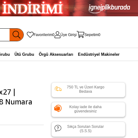
Favorilerim
0
Üye Girişi
Sepetim
0
Grubu
Ütü Grubu
Örgü Aksesuarları
Endüstriyel Makineler
750 TL ve Üzeri Kargo
x27 |
Bedava
| 8 Numara
Kolay iade ile daha
güvendesiniz
Sıkça Sorulan Sorular
(S.S.S)