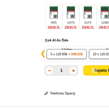
9/65
10/70
11/75
12/80
133,61 TL
133,61 TL
133,61 TL
133,61 
Çok Al Az Öde
% 3 İndirim
❮
5
x 129.60₺ =
648,01₺
10
x 126.9
Telefonla Sipariş