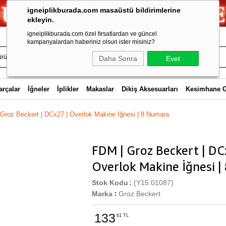
igneiplikburada.com masaüstü bildirimlerine
ekleyin.
igneiplikburada.com özel fırsatlardan ve güncel
kampanyalardan haberiniz olsun ister misiniz?
Daha Sonra
Evet
arçalar
İğneler
İplikler
Makaslar
Dikiş Aksesuarları
Kesimhane 
Groz Beckert | DCx27 | Overlok Makine İğnesi | 8 Numara
FDM | Groz Beckert | DC
Overlok Makine İğnesi 
Stok Kodu
(Y15.01087)
Marka
Groz Beckert
:
133
61 TL