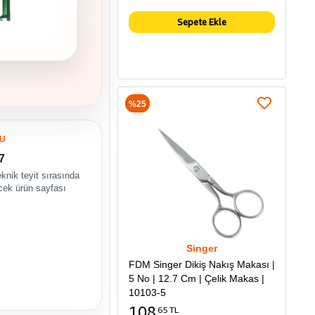
Sepete Ekle
%25
U
7
eknik teyit sırasında
ecek ürün sayfası
Singer
FDM Singer Dikiş Nakış Makası |
5 No | 12.7 Cm | Çelik Makas |
10103-5
108
65 TL