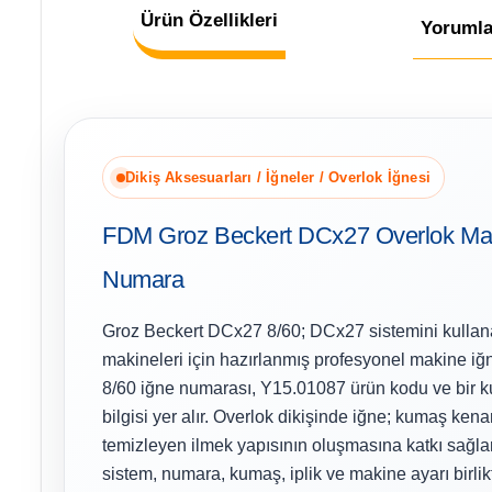
Ürün Özellikleri
Yorumla
Dikiş Aksesuarları / İğneler / Overlok İğnesi
FDM Groz Beckert DCx27 Overlok Mak
Numara
Groz Beckert DCx27 8/60; DCx27 sistemini kullana
makineleri için hazırlanmış profesyonel makine iğ
8/60 iğne numarası, Y15.01087 ürün kodu ve bir k
bilgisi yer alır. Overlok dikişinde iğne; kumaş kenar
temizleyen ilmek yapısının oluşmasına katkı sağla
sistem, numara, kumaş, iplik ve makine ayarı birlikt