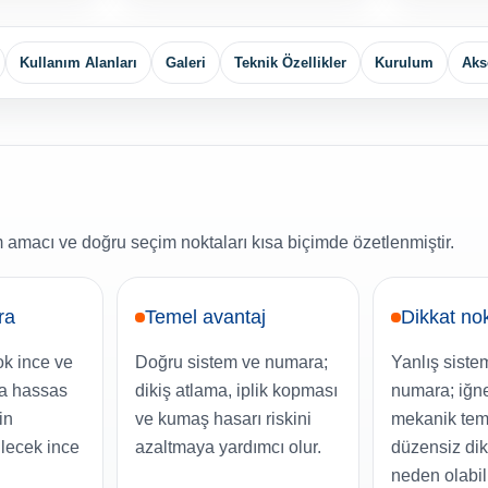
Kullanım Alanları
Galeri
Teknik Özellikler
Kurulum
Aks
amacı ve doğru seçim noktaları kısa biçimde özetlenmiştir.
ra
Temel avantaj
Dikkat no
ok ince ve
Doğru sistem ve numara;
Yanlış siste
da hassas
dikiş atlama, iplik kopması
numara; iğne
in
ve kumaş hasarı riskini
mekanik tem
ilecek ince
azaltmaya yardımcı olur.
düzensiz di
neden olabili