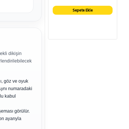
Sepete Ekle
kli dikişin
lendirilebilecek
ı, göz ve oyuk
Aynı numaradaki
lu kabul
şeması görülür.
on ayarıyla