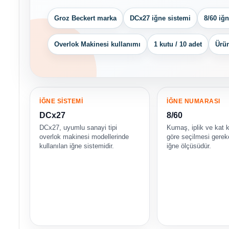
Groz Beckert marka
DCx27 iğne sistemi
8/60 iğ
Overlok Makinesi kullanımı
1 kutu / 10 adet
Ürün
İĞNE SİSTEMİ
İĞNE NUMARASI
DCx27
8/60
DCx27, uyumlu sanayi tipi
Kumaş, iplik ve kat k
overlok makinesi modellerinde
göre seçilmesi gere
kullanılan iğne sistemidir.
iğne ölçüsüdür.