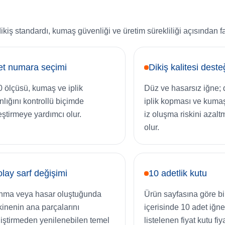
iş standardı, kumaş güvenliği ve üretim sürekliliği açısından f
et numara seçimi
Dikiş kalitesi deste
0 ölçüsü, kumaş ve iplik
Düz ve hasarsız iğne; 
ınlığını kontrollü biçimde
iplik kopması ve kuma
eştirmeye yardımcı olur.
iz oluşma riskini azal
olur.
lay sarf değişimi
10 adetlik kutu
nma veya hasar oluştuğunda
Ürün sayfasına göre bi
inenin ana parçalarını
içerisinde 10 adet iğne
iştirmeden yenilenebilen temel
listelenen fiyat kutu fiya