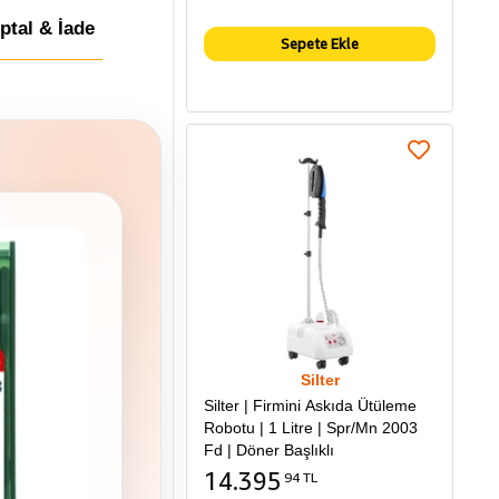
İptal & İade
Sepete Ekle
Silter
Silter | Firmini Askıda Ütüleme
Robotu | 1 Litre | Spr/Mn 2003
Fd | Döner Başlıklı
14.395
94 TL