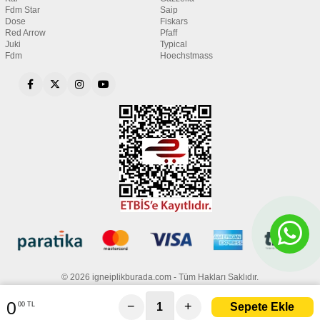
Fdm Star
Saip
Dose
Fiskars
Red Arrow
Pfaff
Juki
Typical
Fdm
Hoechstmass
© 2026 igneiplikburada.com - Tüm Hakları Saklıdır.
0
−
+
00 TL