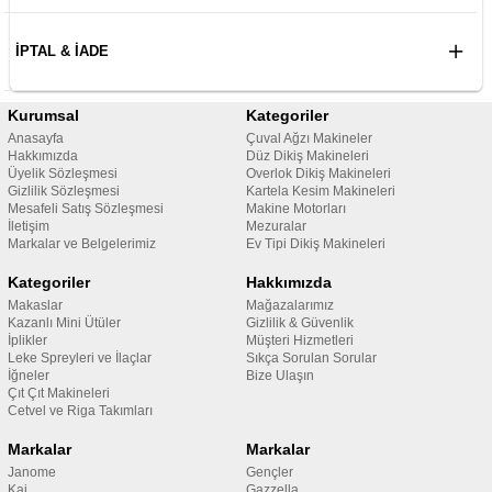
İPTAL & İADE
Kurumsal
Kategoriler
Anasayfa
Çuval Ağzı Makineler
Hakkımızda
Düz Dikiş Makineleri
Üyelik Sözleşmesi
Overlok Dikiş Makineleri
Gizlilik Sözleşmesi
Kartela Kesim Makineleri
Mesafeli Satış Sözleşmesi
Makine Motorları
İletişim
Mezuralar
Markalar ve Belgelerimiz
Ev Tipi Dikiş Makineleri
Kategoriler
Hakkımızda
Makaslar
Mağazalarımız
Kazanlı Mini Ütüler
Gizlilik & Güvenlik
İplikler
Müşteri Hizmetleri
Leke Spreyleri ve İlaçlar
Sıkça Sorulan Sorular
İğneler
Bize Ulaşın
Çıt Çıt Makineleri
Cetvel ve Riga Takımları
Markalar
Markalar
Janome
Gençler
Kai
Gazzella