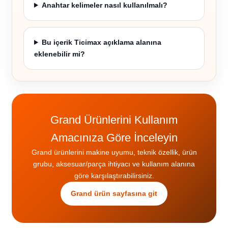
Anahtar kelimeler nasıl kullanılmalı?
Bu içerik Ticimax açıklama alanına
eklenebilir mi?
Grand Ürünlerini Kullanım
Amacınıza Göre İnceleyin
Grand ürünlerini makine uyumu, teknik özellik, ürün
grubu, aksesuar/parça ihtiyacı ve kullanım alanına
göre karşılaştırabilirsiniz.
Grand ürün sayfasına git