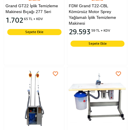
Grand GT22 İplik Temizleme
FDM Grand T22-CBL
Makinesi Bıçağı 277 Seri
Kömürsüz Motor Sprey
Yağlamalı İplik Temizleme
1.702
65 TL + KDV
Makinesi
29.593
59 TL + KDV
Sepete Ekle
Sepete Ekle