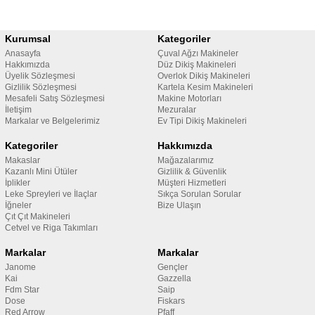
Kurumsal
Kategoriler
Anasayfa
Çuval Ağzı Makineler
Hakkımızda
Düz Dikiş Makineleri
Üyelik Sözleşmesi
Overlok Dikiş Makineleri
Gizlilik Sözleşmesi
Kartela Kesim Makineleri
Mesafeli Satış Sözleşmesi
Makine Motorları
İletişim
Mezuralar
Markalar ve Belgelerimiz
Ev Tipi Dikiş Makineleri
Kategoriler
Hakkımızda
Makaslar
Mağazalarımız
Kazanlı Mini Ütüler
Gizlilik & Güvenlik
İplikler
Müşteri Hizmetleri
Leke Spreyleri ve İlaçlar
Sıkça Sorulan Sorular
İğneler
Bize Ulaşın
Çıt Çıt Makineleri
Cetvel ve Riga Takımları
Markalar
Markalar
Janome
Gençler
Kai
Gazzella
Fdm Star
Saip
Dose
Fiskars
Red Arrow
Pfaff