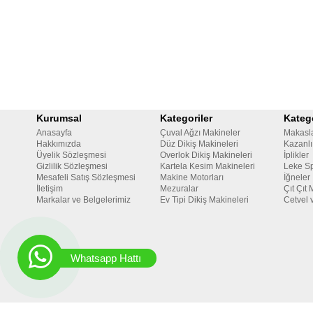
Kurumsal
Kategoriler
Katego
Anasayfa
Çuval Ağzı Makineler
Makasl
Hakkımızda
Düz Dikiş Makineleri
Kazanlı
Üyelik Sözleşmesi
Overlok Dikiş Makineleri
İplikler
Gizlilik Sözleşmesi
Kartela Kesim Makineleri
Leke Sp
Mesafeli Satış Sözleşmesi
Makine Motorları
İğneler
İletişim
Mezuralar
Çıt Çıt 
Markalar ve Belgelerimiz
Ev Tipi Dikiş Makineleri
Cetvel 
Whatsapp Hattı