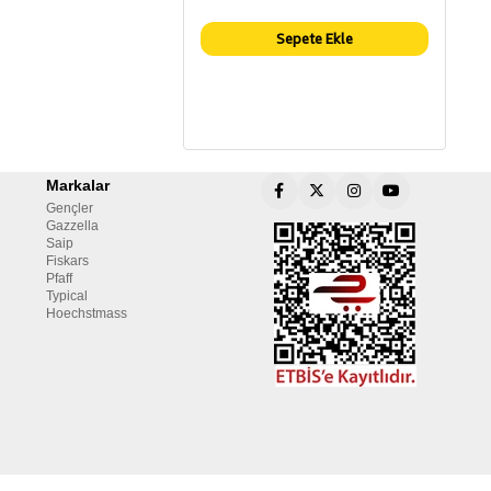
Sepete Ekle
Markalar
Gençler
Gazzella
Saip
Fiskars
Pfaff
Typical
Hoechstmass