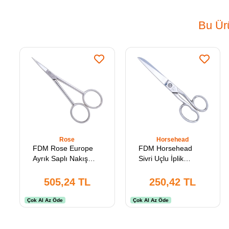
Bu Ürü
Rose
Horsehead
FDM Rose Europe
FDM Horsehead
Ayrık Saplı Nakış
Sivri Uçlu İplik
Makası M-166 (009-
Temizleme Makası
400)
no:6 (15.24 cm) D-
505,24 TL
250,42 TL
224
Çok Al Az Öde
Çok Al Az Öde