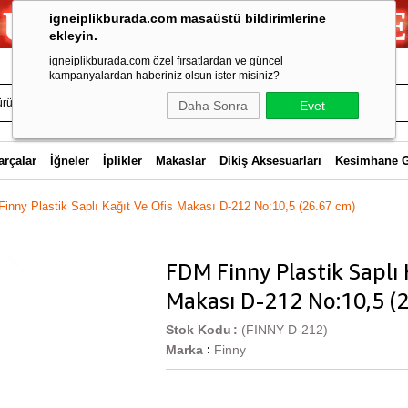
igneiplikburada.com masaüstü bildirimlerine
ekleyin.
igneiplikburada.com özel fırsatlardan ve güncel
kampanyalardan haberiniz olsun ister misiniz?
Daha Sonra
Evet
arçalar
İğneler
İplikler
Makaslar
Dikiş Aksesuarları
Kesimhane 
inny Plastik Saplı Kağıt Ve Ofis Makası D-212 No:10,5 (26.67 cm)
FDM Finny Plastik Saplı 
Makası D-212 No:10,5 (
Stok Kodu
(FINNY D-212)
Marka
Finny
: