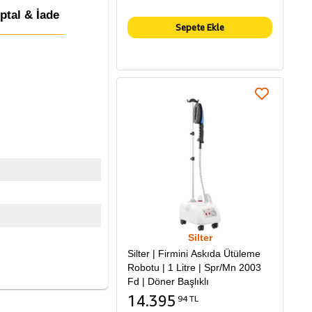
İptal & İade
Sepete Ekle
Silter
Silter | Firmini Askıda Ütüleme
Robotu | 1 Litre | Spr/Mn 2003
Fd | Döner Başlıklı
14.395
94 TL