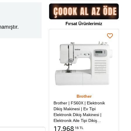
Fırsat Ürünlerimiz
amıştır.
Brother
Brother | FS60X | Elektronik
Dikiş Makinesi | Ev Tipi
Elektronik Dikiş Makinesi |
Elektronik Aile Tipi Dikiş
Makinesi
17.968
18 TL