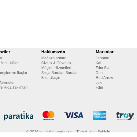
riler
Hakkımızda
Markalar
ar
Mağazalarımız
Janome
 Mini Ütüler
Gizlilik & Güvenlik
Kai
Müşteri Hizmetleri
Fdm Star
reyleri ve İlaçlar
Sıkça Sorulan Sorular
Dose
Bize Ulaşın
Red Arrow
Makineleri
Juki
ve Riga Takımları
Fdm
© 2026 igneiplikburada.com - Tüm Hakları Saklıdır.