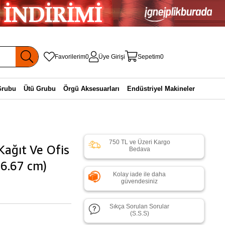
Favorilerim
0
Üye Girişi
Sepetim
0
Grubu
Ütü Grubu
Örgü Aksesuarları
Endüstriyel Makineler
750 TL ve Üzeri Kargo
Kağıt Ve Ofis
Bedava
26.67 cm)
Kolay iade ile daha
güvendesiniz
Sıkça Sorulan Sorular
(S.S.S)