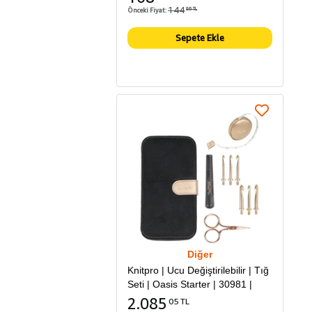
144
Önceki Fiyat:
86 TL
Sepete Ekle
Diğer
Knitpro | Ucu Değiştirilebilir | Tığ
Seti | Oasis Starter | 30981 |
2.085
05 TL