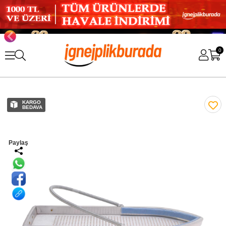
0
KARGO
BEDAVA
Paylaş