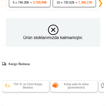
❮
❯
5
x 746.00₺ =
3.729,99₺
10
x 730.62₺ =
7.306,17₺
20
Ürün stoklarımızda kalmamıştır.
Kargo Bedava
750 TL ve Üzeri Kargo
Kolay iade ile daha
Bedava
güvendesiniz