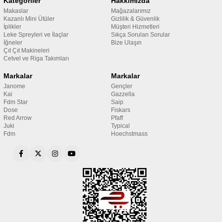
Kategoriler
Hakkımızda
Makaslar
Mağazalarımız
Kazanlı Mini Ütüler
Gizlilik & Güvenlik
İplikler
Müşteri Hizmetleri
Leke Spreyleri ve İlaçlar
Sıkça Sorulan Sorular
İğneler
Bize Ulaşın
Çıt Çıt Makineleri
Cetvel ve Riga Takımları
Markalar
Markalar
Janome
Gençler
Kai
Gazzella
Fdm Star
Saip
Dose
Fiskars
Red Arrow
Pfaff
Juki
Typical
Fdm
Hoechstmass