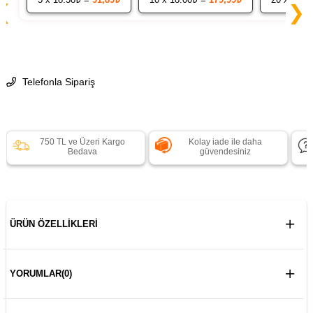
❮
❯
Telefonla Sipariş
750 TL ve Üzeri Kargo
Kolay iade ile daha
Bedava
güvendesiniz
ÜRÜN ÖZELLIKLERI
YORUMLAR
(0)