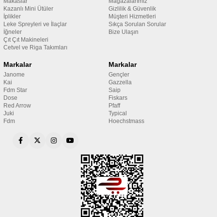
Makaslar
Mağazalarımız
Kazanlı Mini Ütüler
Gizlilik & Güvenlik
İplikler
Müşteri Hizmetleri
Leke Spreyleri ve İlaçlar
Sıkça Sorulan Sorular
İğneler
Bize Ulaşın
Çıt Çıt Makineleri
Cetvel ve Riga Takımları
Markalar
Markalar
Janome
Gençler
Kai
Gazzella
Fdm Star
Saip
Dose
Fiskars
Red Arrow
Pfaff
Juki
Typical
Fdm
Hoechstmass