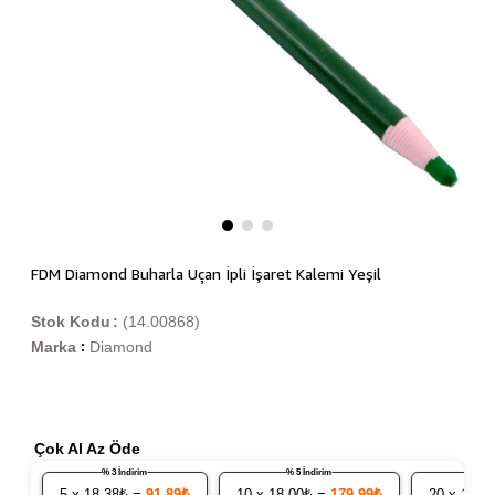
FDM Diamond Buharla Uçan İpli İşaret Kalemi Yeşil
Stok Kodu
(14.00868)
Marka
Diamond
:
Çok Al Az Öde
% 3 İndirim
% 5 İndirim
5
x 18.38₺ =
91,89₺
10
x 18.00₺ =
179,99₺
20
x 17.6