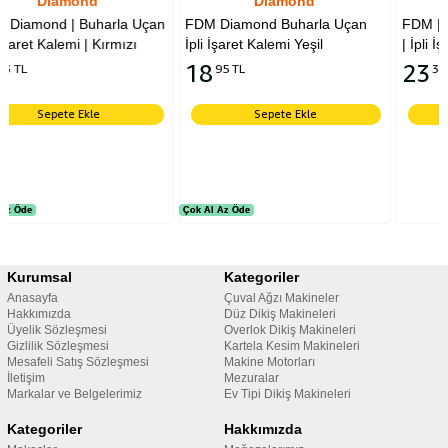
Diamond
Diamond
la Uçan
FDM Diamond Buharla Uçan
FDM | Diamond | Buharl
mızı
İpli İşaret Kalemi Yeşil
| İpli İşaret Kalemi | Mavi
18
23
95 TL
33 TL
Sepete Ekle
Sepete Ekle
Çok Al Az Öde
Çok Al Az Öde
Kurumsal
Kategoriler
Anasayfa
Çuval Ağzı Makineler
Hakkımızda
Düz Dikiş Makineleri
Üyelik Sözleşmesi
Overlok Dikiş Makineleri
Gizlilik Sözleşmesi
Kartela Kesim Makineleri
Mesafeli Satış Sözleşmesi
Makine Motorları
İletişim
Mezuralar
Markalar ve Belgelerimiz
Ev Tipi Dikiş Makineleri
Kategoriler
Hakkımızda