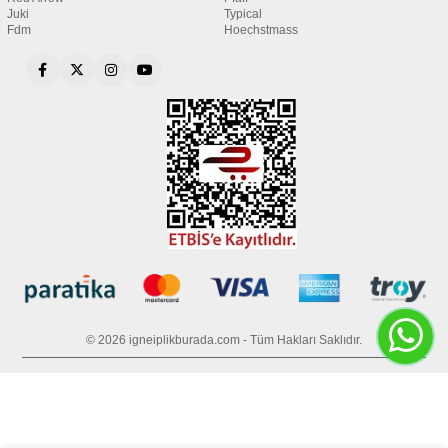
Juki
Typical
Fdm
Hoechstmass
© 2026 igneiplikburada.com - Tüm Hakları Saklıdır.