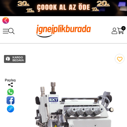
0
KARGO
BEDAVA
Paylaş