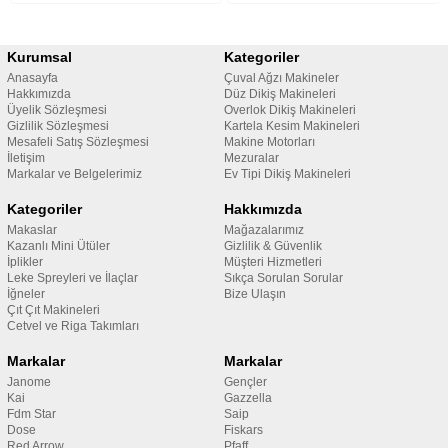
Kurumsal
Kategoriler
Anasayfa
Çuval Ağzı Makineler
Hakkımızda
Düz Dikiş Makineleri
Üyelik Sözleşmesi
Overlok Dikiş Makineleri
Gizlilik Sözleşmesi
Kartela Kesim Makineleri
Mesafeli Satış Sözleşmesi
Makine Motorları
İletişim
Mezuralar
Markalar ve Belgelerimiz
Ev Tipi Dikiş Makineleri
Kategoriler
Hakkımızda
Makaslar
Mağazalarımız
Kazanlı Mini Ütüler
Gizlilik & Güvenlik
İplikler
Müşteri Hizmetleri
Leke Spreyleri ve İlaçlar
Sıkça Sorulan Sorular
İğneler
Bize Ulaşın
Çıt Çıt Makineleri
Cetvel ve Riga Takımları
Markalar
Markalar
Janome
Gençler
Kai
Gazzella
Fdm Star
Saip
Dose
Fiskars
Red Arrow
Pfaff