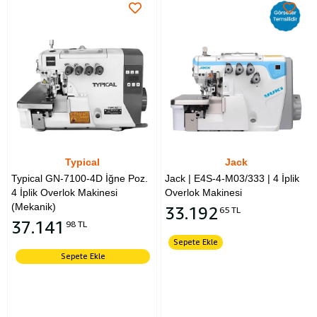
Typical
Jack
Typical GN-7100-4D İğne Poz.
Jack | E4S-4-M03/333 | 4 İplik
4 İplik Overlok Makinesi
Overlok Makinesi
(Mekanik)
33.192
65 TL
37.141
98 TL
Sepete Ekle
Sepete Ekle