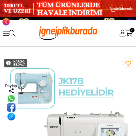
0
KARGO
BEDAVA
Paylaş