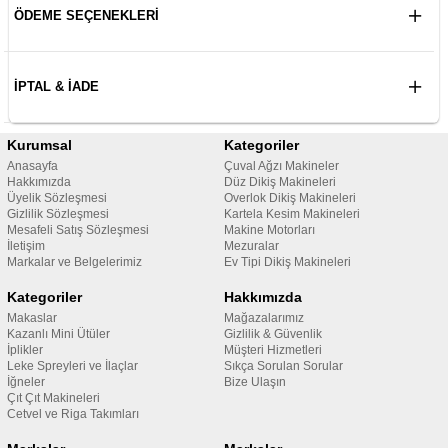
ÖDEME SEÇENEKLERI
İPTAL & İADE
Kurumsal
Kategoriler
Anasayfa
Çuval Ağzı Makineler
Hakkımızda
Düz Dikiş Makineleri
Üyelik Sözleşmesi
Overlok Dikiş Makineleri
Gizlilik Sözleşmesi
Kartela Kesim Makineleri
Mesafeli Satış Sözleşmesi
Makine Motorları
İletişim
Mezuralar
Markalar ve Belgelerimiz
Ev Tipi Dikiş Makineleri
Kategoriler
Hakkımızda
Makaslar
Mağazalarımız
Kazanlı Mini Ütüler
Gizlilik & Güvenlik
İplikler
Müşteri Hizmetleri
Leke Spreyleri ve İlaçlar
Sıkça Sorulan Sorular
İğneler
Bize Ulaşın
Çıt Çıt Makineleri
Cetvel ve Riga Takımları