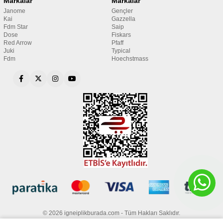
Markalar
Markalar
Janome
Gençler
Kai
Gazzella
Fdm Star
Saip
Dose
Fiskars
Red Arrow
Pfaff
Juki
Typical
Fdm
Hoechstmass
© 2026 igneiplikburada.com - Tüm Hakları Saklıdır.