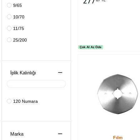
277
9/65
Sepete Ekle
10/70
11/75
25/200
Çok Al Az Öde
İplik Kalınlığı
120 Numara
Marka
Fdm