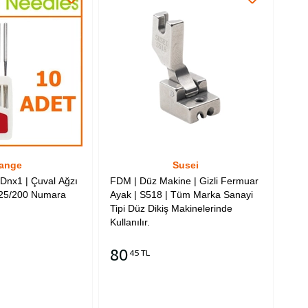
ange
Susei
Dnx1 | Çuval Ağzı
FDM | Düz Makine | Gizli Fermuar
 25/200 Numara
Ayak | S518 | Tüm Marka Sanayi
Tipi Düz Dikiş Makinelerinde
Kullanılır.
80
45 TL
Sepete Ekle