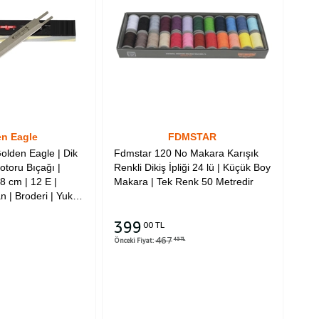
n Eagle
FDMSTAR
olden Eagle | Dik
Fdmstar 120 No Makara Karışık
toru Bıçağı |
Renkli Dikiş İpliği 24 lü | Küçük Boy
8 cm | 12 E |
Makara | Tek Renk 50 Metredir
| Broderi | Yuki |
 | Kingstar Marka
399
larına Uyumludur
00 TL
467
Önceki Fiyat:
45 TL
Sepete Ekle