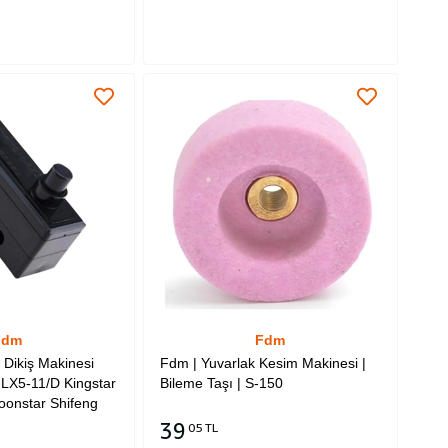
Fdm
Fdm
Dikiş Makinesi
Fdm | Yuvarlak Kesim Makinesi |
C-LX5-11/D Kingstar
Bileme Taşı | S-150
oonstar Shifeng
39
05 TL