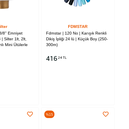
ilter
FDMSTAR
 3/8'' Emniyet
Fdmstar | 120 No | Karışık Renkli
| Silter 1lt, 2lt,
Dikiş İpliği 24 lü | Küçük Boy (250-
nlı Mini Ütülerle
300m)
416
24 TL
Sepete Ekle
%15