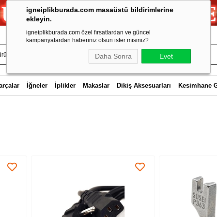
igneiplikburada.com masaüstü bildirimlerine
ekleyin.
igneiplikburada.com özel fırsatlardan ve güncel
kampanyalardan haberiniz olsun ister misiniz?
Daha Sonra
Evet
arçalar
İğneler
İplikler
Makaslar
Dikiş Aksesuarları
Kesimhane 