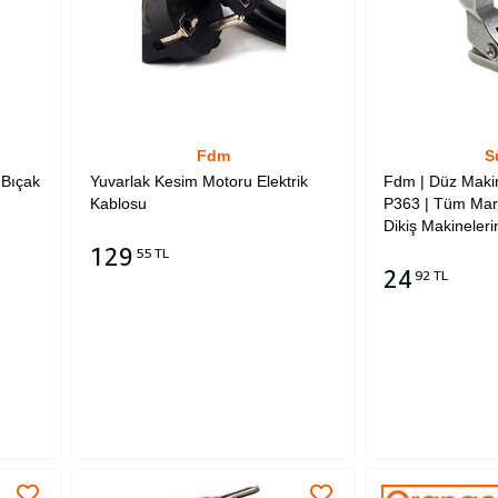
Fdm
S
 Bıçak
Yuvarlak Kesim Motoru Elektrik
Fdm | Düz Maki
Kablosu
P363 | Tüm Mark
Dikiş Makinelerin
129
55 TL
24
92 TL
Sepete Ekle
Sepete Ekle