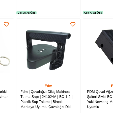
Çok Al Az Öde
Çok Al Az Öde
Fdm
ıklı |
Fdm | Çuvalağzı Dikiş Makinesi |
FDM Çuval Ağzı 
Alman
Tutma Sapı | 241024A | BC-1-2 |
Şalteri Sivici B
Plastik Sap Takımı | Birçok
Yuki Newlong M
Markaya Uyumlu Çuvalağzı Dikiş
Uyumlu
Makine Tutma Sapıdır | Kingstar |