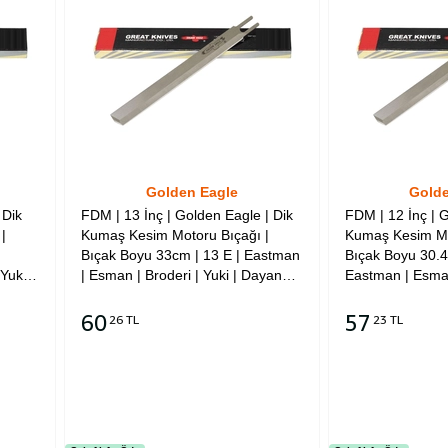
Golden Eagle
Golde
 Dik
FDM | 13 İnç | Golden Eagle | Dik
FDM | 12 İnç | G
|
Kumaş Kesim Motoru Bıçağı |
Kumaş Kesim Mo
Bıçak Boyu 33cm | 13 E | Eastman
Bıçak Boyu 30.4
Yuki |
| Esman | Broderi | Yuki | Dayang |
Eastman | Esman 
Marka
Escort | Kingstar Marka Dik Kesim
Dayang | Escort
ludur
Motorlarına Uyumludur
Dik Kesim Motor
60
57
26 TL
23 TL
Sepete Ekle
Sepete Ekle