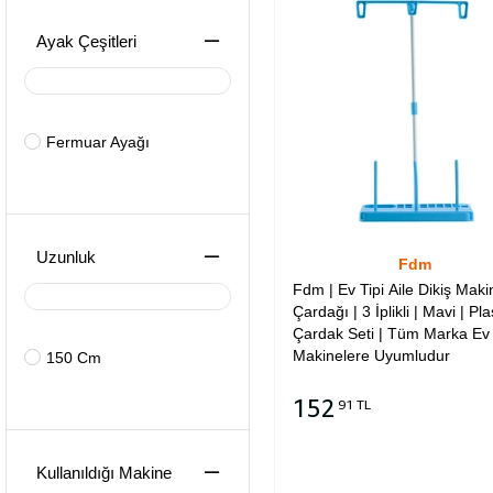
Ayak Çeşitleri
Fermuar Ayağı
Uzunluk
Fdm
Fdm | Ev Tipi Aile Dikiş Maki
Çardağı | 3 İplikli | Mavi | Pla
Çardak Seti | Tüm Marka Ev 
Makinelere Uyumludur
150 Cm
152
91 TL
Sepete Ekle
Kullanıldığı Makine