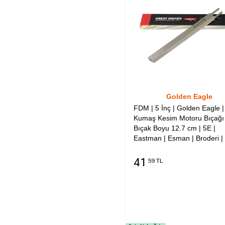
Golden Eagle
FDM | 5 İnç | Golden Eagle |
Kumaş Kesim Motoru Bıçağı 
Bıçak Boyu 12.7 cm | 5E |
Eastman | Esman | Broderi | 
Dayang | Escort | Kingstar 
Dik Kesim Motorlarına Uyum
41
59 TL
Sepete Ekle