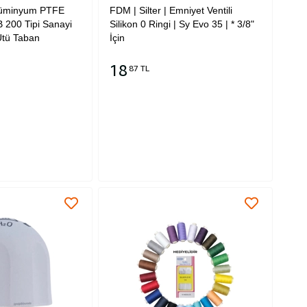
üminyum PTFE
FDM | Silter | Emniyet Ventili
B 200 Tipi Sanayi
Silikon 0 Ringi | Sy Evo 35 | * 3/8"
 Ütü Taban
İçin
18
87 TL
Sepete Ekle