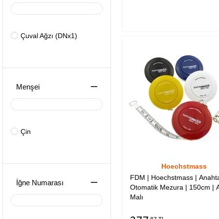
Çuval Ağzı (DNx1)
Menşei
Çin
Hoechstmass
FDM | Hoechstmass | Anahtarl
İğne Numarası
Otomatik Mezura | 150cm | 
Malı
87 TL