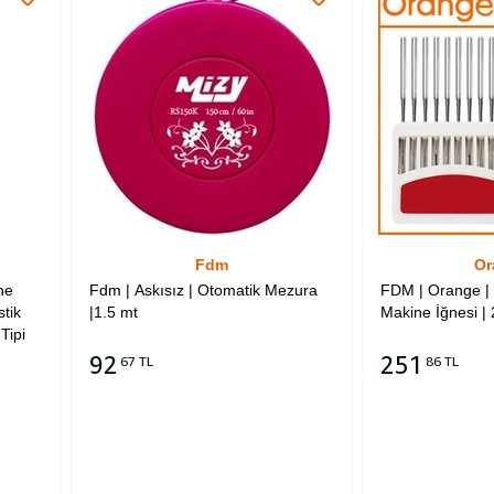
Fdm
Or
ne
Fdm | Askısız | Otomatik Mezura
FDM | Orange | 
stik
|1.5 mt
Makine İğnesi |
Tipi
92
251
67 TL
86 TL
Sepete Ekle
Sepete Ekle