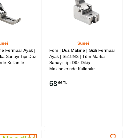
usei
Susei
ne Fermuar Ayak |
Fdm | Düz Makine | Gizli Fermuar
a Sanayi Tipi Düz
Ayak | S518NS | Tüm Marka
de Kullanılır.
Sanayi Tipi Düz Dikiş
Makinelerinde Kullanılır.
68
66 TL
Sepete Ekle