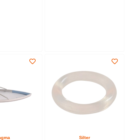
Sepete Ekle
agma
Silter