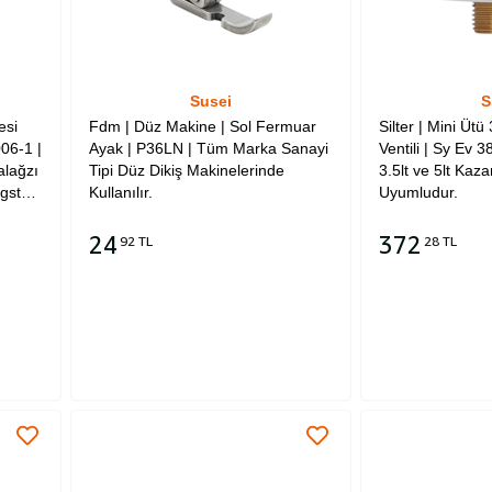
Susei
S
esi
Fdm | Düz Makine | Sol Fermuar
Silter | Mini Ütü
06-1 |
Ayak | P36LN | Tüm Marka Sanayi
Ventili | Sy Ev 38 
alağzı
Tipi Düz Dikiş Makinelerinde
3.5lt ve 5lt Kaza
gstar
Kullanılır.
Uyumludur.
24
372
92 TL
28 TL
Sepete Ekle
Sepete Ekle