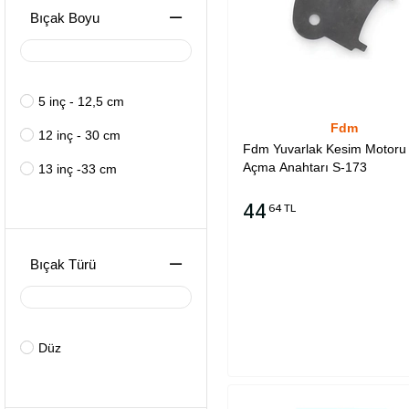
Bıçak Boyu
5 inç - 12,5 cm
Fdm
12 inç - 30 cm
Fdm Yuvarlak Kesim Motoru
Açma Anahtarı S-173
13 inç -33 cm
44
64 TL
Sepete Ekle
Bıçak Türü
Düz