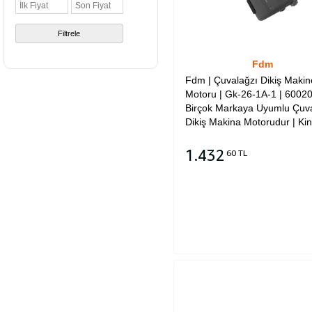
Filtrele
Fdm
Fdm | Çuvalağzı Dikiş Makin
Motoru | Gk-26-1A-1 | 60020
Birçok Markaya Uyumlu Çuv
Dikiş Makina Motorudur | Kin
| Yuki | Newlong | Moonstar |
Shifeng |Tüm Markalara
1.432
60 TL
Uyumludur.
Sepete Ekle