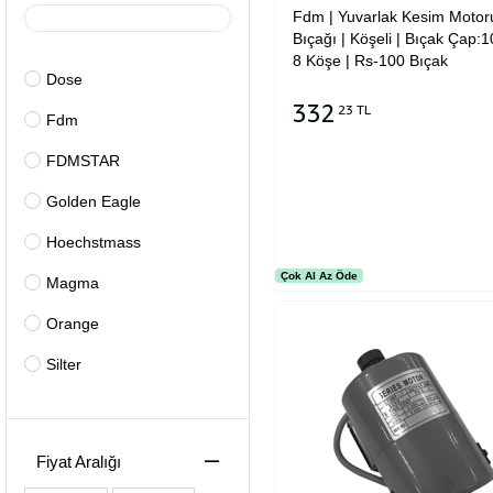
Fdm | Yuvarlak Kesim Motor
Bıçağı | Köşeli | Bıçak Çap:1
8 Köşe | Rs-100 Bıçak
Dose
332
23 TL
Fdm
Sepete Ekle
FDMSTAR
Golden Eagle
Hoechstmass
Çok Al Az Öde
Magma
Orange
Silter
Susei
Fiyat Aralığı