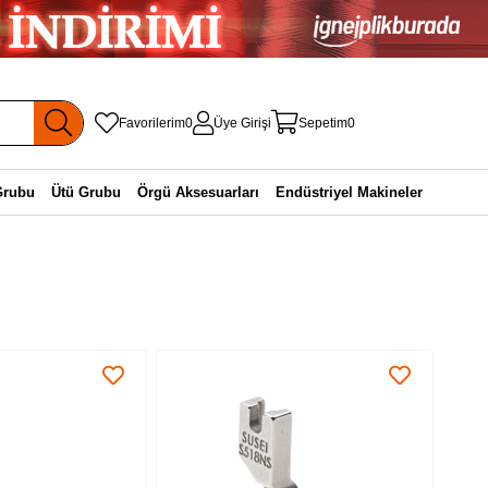
Favorilerim
0
Üye Girişi
Sepetim
0
Grubu
Ütü Grubu
Örgü Aksesuarları
Endüstriyel Makineler