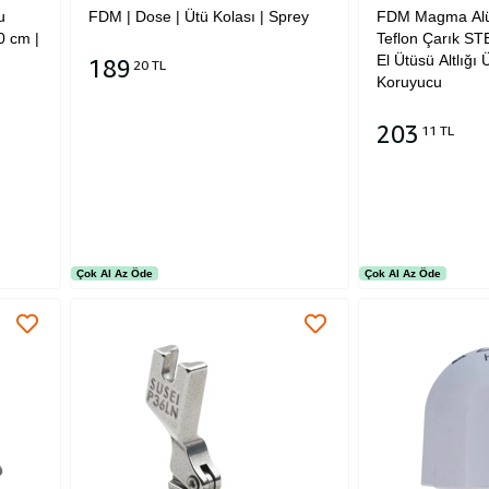
u
FDM | Dose | Ütü Kolası | Sprey
FDM Magma Al
0 cm |
Teflon Çarık ST
El Ütüsü Altlığı
189
20 TL
Koruyucu
Sepete Ekle
203
11 TL
Sepete Ekle
Çok Al Az Öde
Çok Al Az Öde