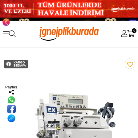
0
KARGO
BEDAVA
Paylaş