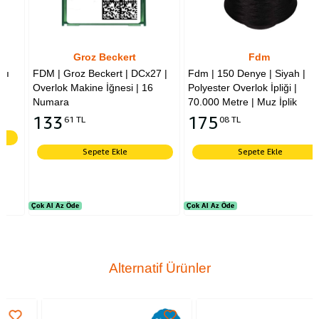
Groz Beckert
Fdm
FDM | Groz Beckert | DCx27 |
Fdm | 150 Denye | Siyah |
Overlok Makine İğnesi | 16
Polyester Overlok İpliği |
Numara
70.000 Metre | Muz İplik
133
175
61 TL
08 TL
Sepete Ekle
Sepete Ekle
Çok Al Az Öde
Çok Al Az Öde
Çok Al Az Öde
Çok Al Az Öde
Alternatif Ürünler