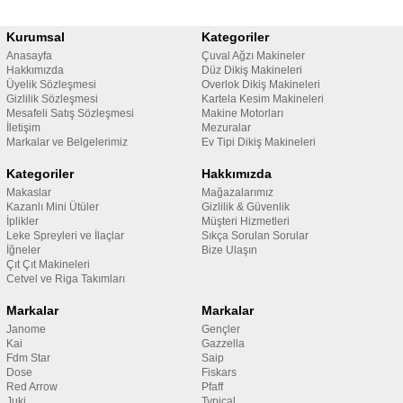
Kurumsal
Kategoriler
Anasayfa
Çuval Ağzı Makineler
Hakkımızda
Düz Dikiş Makineleri
Üyelik Sözleşmesi
Overlok Dikiş Makineleri
Gizlilik Sözleşmesi
Kartela Kesim Makineleri
Mesafeli Satış Sözleşmesi
Makine Motorları
İletişim
Mezuralar
Markalar ve Belgelerimiz
Ev Tipi Dikiş Makineleri
Kategoriler
Hakkımızda
Makaslar
Mağazalarımız
Kazanlı Mini Ütüler
Gizlilik & Güvenlik
İplikler
Müşteri Hizmetleri
Leke Spreyleri ve İlaçlar
Sıkça Sorulan Sorular
İğneler
Bize Ulaşın
Çıt Çıt Makineleri
Cetvel ve Riga Takımları
Markalar
Markalar
Janome
Gençler
Kai
Gazzella
Fdm Star
Saip
Dose
Fiskars
Red Arrow
Pfaff
Juki
Typical