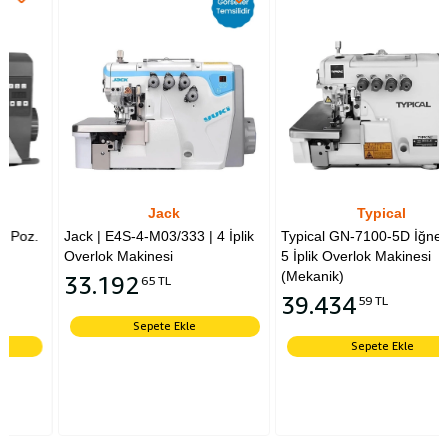
Jack
Typical
Jack | E4S-4-M03/333 | 4 İplik
Typical GN-7100-5D İğne Poz.
Overlok Makinesi
5 İplik Overlok Makinesi
(Mekanik)
33.192
65 TL
39.434
59 TL
Sepete Ekle
Sepete Ekle