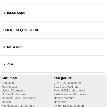
YORUMLAR
(0)
ÖDEME SEÇENEKLERI
İPTAL & İADE
VIDEO
Kurumsal
Kategoriler
Anasayfa
Çuval Ağzı Makineler
Hakkımızda
Düz Dikiş Makineleri
Üyelik Sözleşmesi
Overlok Dikiş Makineleri
Gizlilik Sözleşmesi
Kartela Kesim Makineleri
Mesafeli Satış Sözleşmesi
Makine Motorları
İletişim
Mezuralar
Markalar ve Belgelerimiz
Ev Tipi Dikiş Makineleri