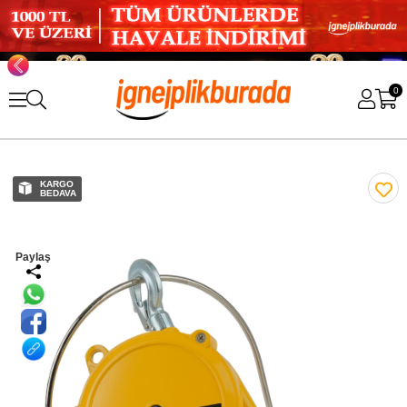
0
KARGO
BEDAVA
Paylaş