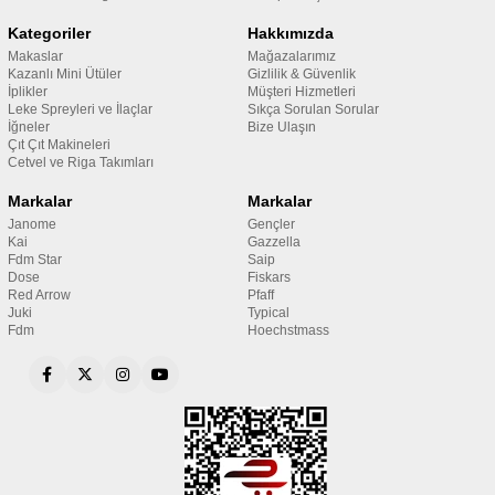
Kategoriler
Hakkımızda
Makaslar
Mağazalarımız
Kazanlı Mini Ütüler
Gizlilik & Güvenlik
İplikler
Müşteri Hizmetleri
Leke Spreyleri ve İlaçlar
Sıkça Sorulan Sorular
İğneler
Bize Ulaşın
Çıt Çıt Makineleri
Cetvel ve Riga Takımları
Markalar
Markalar
Janome
Gençler
Kai
Gazzella
Fdm Star
Saip
Dose
Fiskars
Red Arrow
Pfaff
Juki
Typical
Fdm
Hoechstmass