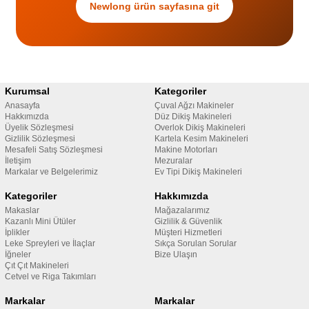
Newlong ürün sayfasına git
Kurumsal
Kategoriler
Anasayfa
Çuval Ağzı Makineler
Hakkımızda
Düz Dikiş Makineleri
Üyelik Sözleşmesi
Overlok Dikiş Makineleri
Gizlilik Sözleşmesi
Kartela Kesim Makineleri
Mesafeli Satış Sözleşmesi
Makine Motorları
İletişim
Mezuralar
Markalar ve Belgelerimiz
Ev Tipi Dikiş Makineleri
Kategoriler
Hakkımızda
Makaslar
Mağazalarımız
Kazanlı Mini Ütüler
Gizlilik & Güvenlik
İplikler
Müşteri Hizmetleri
Leke Spreyleri ve İlaçlar
Sıkça Sorulan Sorular
İğneler
Bize Ulaşın
Çıt Çıt Makineleri
Cetvel ve Riga Takımları
Markalar
Markalar