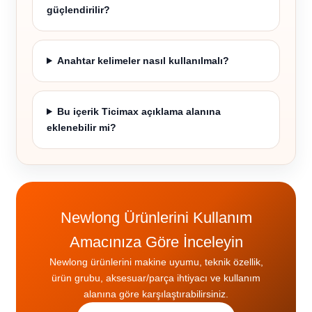
güçlendirilir?
Anahtar kelimeler nasıl kullanılmalı?
Bu içerik Ticimax açıklama alanına
eklenebilir mi?
Newlong Ürünlerini Kullanım
Amacınıza Göre İnceleyin
Newlong ürünlerini makine uyumu, teknik özellik,
ürün grubu, aksesuar/parça ihtiyacı ve kullanım
alanına göre karşılaştırabilirsiniz.