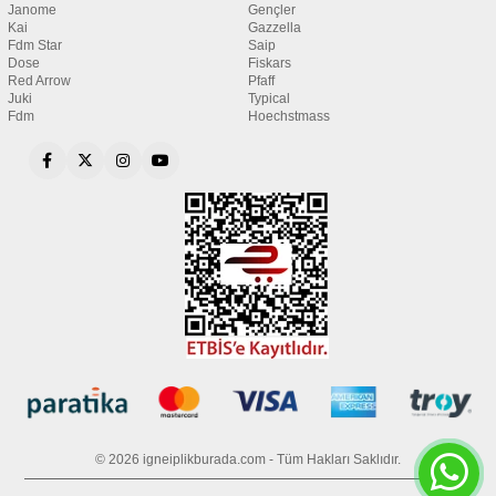
Janome
Gençler
Kai
Gazzella
Fdm Star
Saip
Dose
Fiskars
Red Arrow
Pfaff
Juki
Typical
Fdm
Hoechstmass
© 2026 igneiplikburada.com - Tüm Hakları Saklıdır.