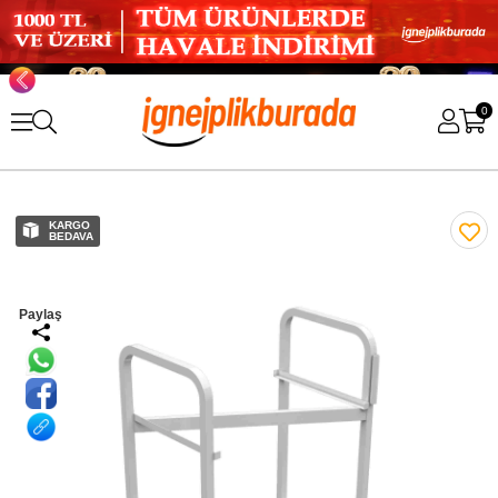
0
KARGO
BEDAVA
Paylaş