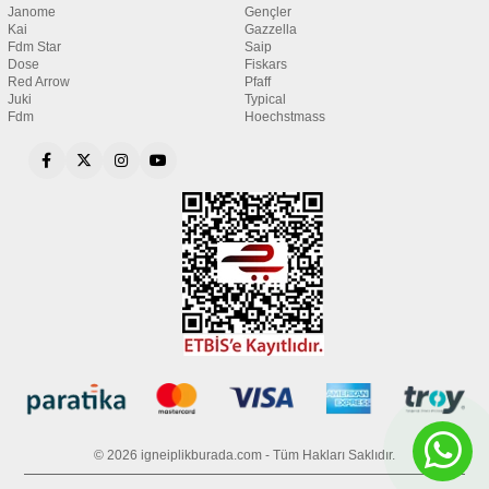
Janome
Gençler
Kai
Gazzella
Fdm Star
Saip
Dose
Fiskars
Red Arrow
Pfaff
Juki
Typical
Fdm
Hoechstmass
© 2026 igneiplikburada.com - Tüm Hakları Saklıdır.