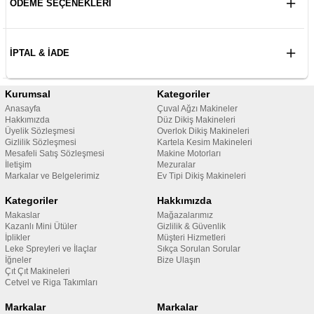
ÖDEME SEÇENEKLERI
İPTAL & İADE
Kurumsal
Kategoriler
Anasayfa
Çuval Ağzı Makineler
Hakkımızda
Düz Dikiş Makineleri
Üyelik Sözleşmesi
Overlok Dikiş Makineleri
Gizlilik Sözleşmesi
Kartela Kesim Makineleri
Mesafeli Satış Sözleşmesi
Makine Motorları
İletişim
Mezuralar
Markalar ve Belgelerimiz
Ev Tipi Dikiş Makineleri
Kategoriler
Hakkımızda
Makaslar
Mağazalarımız
Kazanlı Mini Ütüler
Gizlilik & Güvenlik
İplikler
Müşteri Hizmetleri
Leke Spreyleri ve İlaçlar
Sıkça Sorulan Sorular
İğneler
Bize Ulaşın
Çıt Çıt Makineleri
Cetvel ve Riga Takımları
Markalar
Markalar