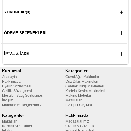
YORUMLAR
(0)
ÖDEME SEÇENEKLERI
İPTAL & İADE
Kurumsal
Kategoriler
Anasayfa
Çuval Ağzı Makineler
Hakkımızda
Düz Dikiş Makineleri
Üyelik Sözleşmesi
Overlok Dikiş Makineleri
Gizlilik Sözleşmesi
Kartela Kesim Makineleri
Mesafeli Satış Sözleşmesi
Makine Motorları
İletişim
Mezuralar
Markalar ve Belgelerimiz
Ev Tipi Dikiş Makineleri
Kategoriler
Hakkımızda
Makaslar
Mağazalarımız
Kazanlı Mini Ütüler
Gizlilik & Güvenlik
İplikler
Müşteri Hizmetleri