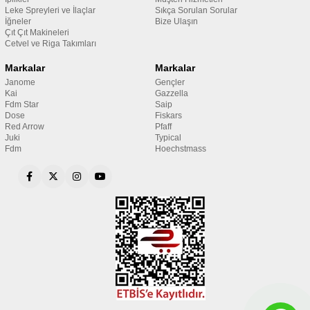
Leke Spreyleri ve İlaçlar
Sıkça Sorulan Sorular
İğneler
Bize Ulaşın
Çıt Çıt Makineleri
Cetvel ve Riga Takımları
Markalar
Markalar
Janome
Gençler
Kai
Gazzella
Fdm Star
Saip
Dose
Fiskars
Red Arrow
Pfaff
Juki
Typical
Fdm
Hoechstmass