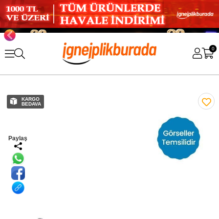
0
KARGO
BEDAVA
Paylaş