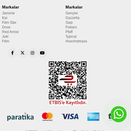
Markalar
Markalar
Janome
Gençler
Kai
Gazzella
Fdm Star
Saip
Dose
Fiskars
Red Arrow
Pfaff
Juki
Typical
Fdm
Hoechstmass