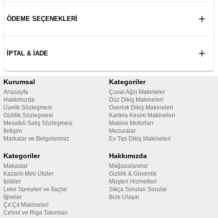
ÖDEME SEÇENEKLERI
İPTAL & İADE
Kurumsal
Kategoriler
Anasayfa
Çuval Ağzı Makineler
Hakkımızda
Düz Dikiş Makineleri
Üyelik Sözleşmesi
Overlok Dikiş Makineleri
Gizlilik Sözleşmesi
Kartela Kesim Makineleri
Mesafeli Satış Sözleşmesi
Makine Motorları
İletişim
Mezuralar
Markalar ve Belgelerimiz
Ev Tipi Dikiş Makineleri
Kategoriler
Hakkımızda
Makaslar
Mağazalarımız
Kazanlı Mini Ütüler
Gizlilik & Güvenlik
İplikler
Müşteri Hizmetleri
Leke Spreyleri ve İlaçlar
Sıkça Sorulan Sorular
İğneler
Bize Ulaşın
Çıt Çıt Makineleri
Cetvel ve Riga Takımları