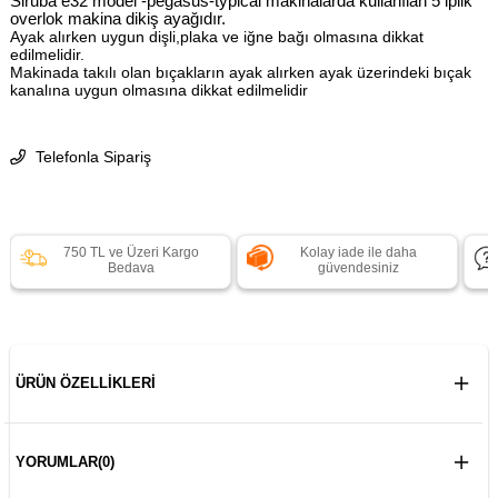
Siruba e32 model -pegasus-typical makinalarda kullanılan 5 iplik
overlok makina dikiş ayağıdır.
Ayak alırken uygun dişli,plaka ve iğne bağı olmasına dikkat
edilmelidir.
Makinada takılı olan bıçakların ayak alırken ayak üzerindeki bıçak
kanalına uygun olmasına dikkat edilmelidir
Telefonla Sipariş
750 TL ve Üzeri Kargo
Kolay iade ile daha
Bedava
güvendesiniz
ÜRÜN ÖZELLIKLERI
YORUMLAR
(0)