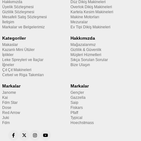
Hakkımızda
Düz Dikiş Makineleri
Üyelik Sözleşmesi
Overlok Dikiş Makineleri
Gizlilik Sözleşmesi
Kartela Kesim Makineleri
Mesafeli Satış Sözleşmesi
Makine Motorları
İletişim
Mezuralar
Markalar ve Belgelerimiz
Ev Tipi Dikiş Makineleri
Kategoriler
Hakkımızda
Makaslar
Mağazalarımız
Kazanlı Mini Ütüler
Gizlilik & Güvenlik
İplikler
Müşteri Hizmetleri
Leke Spreyleri ve İlaçlar
Sıkça Sorulan Sorular
İğneler
Bize Ulaşın
Çıt Çıt Makineleri
Cetvel ve Riga Takımları
Markalar
Markalar
Janome
Gençler
Kai
Gazzella
Fdm Star
Saip
Dose
Fiskars
Red Arrow
Pfaff
Juki
Typical
Fdm
Hoechstmass