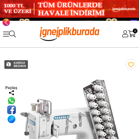
0
KARGO
BEDAVA
Paylaş