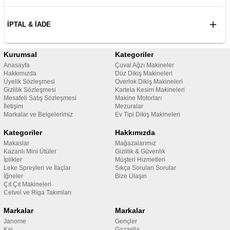
İPTAL & İADE
Kurumsal
Kategoriler
Anasayfa
Çuval Ağzı Makineler
Hakkımızda
Düz Dikiş Makineleri
Üyelik Sözleşmesi
Overlok Dikiş Makineleri
Gizlilik Sözleşmesi
Kartela Kesim Makineleri
Mesafeli Satış Sözleşmesi
Makine Motorları
İletişim
Mezuralar
Markalar ve Belgelerimiz
Ev Tipi Dikiş Makineleri
Kategoriler
Hakkımızda
Makaslar
Mağazalarımız
Kazanlı Mini Ütüler
Gizlilik & Güvenlik
İplikler
Müşteri Hizmetleri
Leke Spreyleri ve İlaçlar
Sıkça Sorulan Sorular
İğneler
Bize Ulaşın
Çıt Çıt Makineleri
Cetvel ve Riga Takımları
Markalar
Markalar
Janome
Gençler
Kai
Gazzella