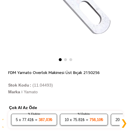
FDM Yamato Overlok Makinesi Üst Bıçak 2150256
Stok Kodu
(11.04493)
Marka
Yamato
:
Çok Al Az Öde
% 3 İndirim
% 5 İndirim
5
x 77.41₺ =
387,03₺
10
x 75.81₺ =
758,10₺
20
x 74.
❮
❯