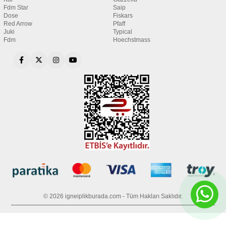
Fdm Star
Saip
Dose
Fiskars
Red Arrow
Pfaff
Juki
Typical
Fdm
Hoechstmass
© 2026 igneiplikburada.com - Tüm Hakları Saklıdır.