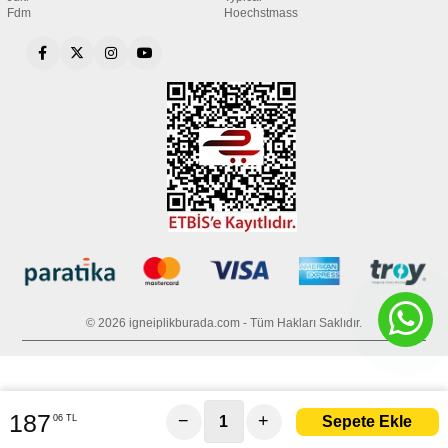
Fdm
Hoechstmass
© 2026 igneiplikburada.com - Tüm Hakları Saklıdır.
187
−
+
06 TL