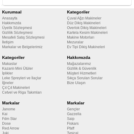
Kurumsal
Kategoriler
Anasayfa
Çuval Ağzı Makineler
Hakkımızda
Düz Dikiş Makineleri
Üyelik Sözleşmesi
Overlok Dikiş Makineleri
Gizlilik Sözleşmesi
Kartela Kesim Makineleri
Mesafeli Satış Sözleşmesi
Makine Motorları
İletişim
Mezuralar
Markalar ve Belgelerimiz
Ev Tipi Dikiş Makineleri
Kategoriler
Hakkımızda
Makaslar
Mağazalarımız
Kazanlı Mini Ütüler
Gizlilik & Güvenlik
İplikler
Müşteri Hizmetleri
Leke Spreyleri ve İlaçlar
Sıkça Sorulan Sorular
İğneler
Bize Ulaşın
Çıt Çıt Makineleri
Cetvel ve Riga Takımları
Markalar
Markalar
Janome
Gençler
Kai
Gazzella
Fdm Star
Saip
Dose
Fiskars
Red Arrow
Pfaff
Juki
Typical