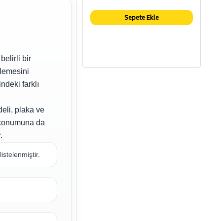
Sepete Ekle
elirli bir
rlemesini
ndeki farklı
eli, plaka ve
j konumuna da
.
istelenmiştir.