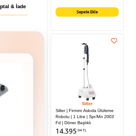
İptal & İade
Sepete Ekle
Silter
Silter | Firmini Askıda Ütüleme
Robotu | 1 Litre | Spr/Mn 2003
Fd | Döner Başlıklı
14.395
94 TL