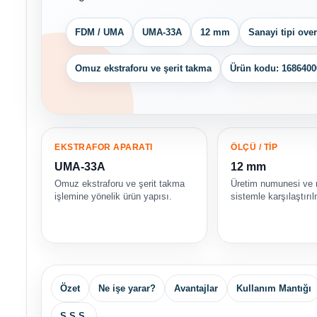
FDM / UMA
UMA-33A
12 mm
Sanayi tipi ove
Omuz ekstraforu ve şerit takma
Ürün kodu: 1686400
EKSTRAFOR APARATI
ÖLÇÜ / TİP
UMA-33A
12 mm
Omuz ekstraforu ve şerit takma
Üretim numunesi ve
işlemine yönelik ürün yapısı.
sistemle karşılaştırıl
Özet
Ne işe yarar?
Avantajlar
Kullanım Mantığı
S.S.S.