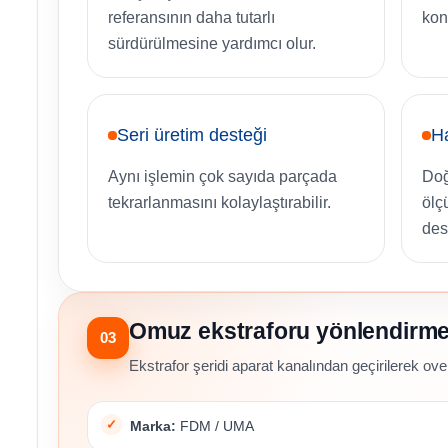
referansının daha tutarlı
kon
sürdürülmesine yardımcı olur.
Seri üretim desteği
Ha
Aynı işlemin çok sayıda parçada
Doğ
tekrarlanmasını kolaylaştırabilir.
ölç
des
Omuz ekstraforu yönlendirme
03
Ekstrafor şeridi aparat kanalından geçirilerek overl
Marka:
FDM / UMA