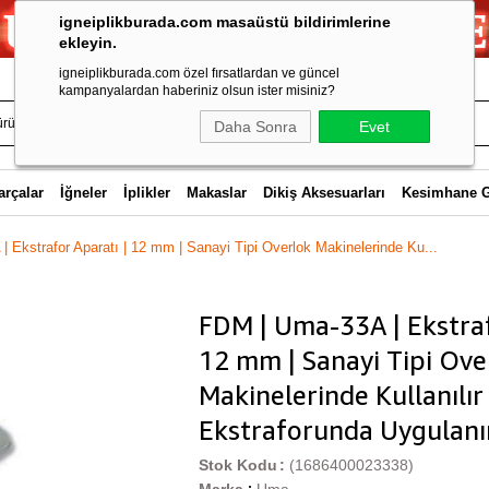
igneiplikburada.com masaüstü bildirimlerine
ekleyin.
igneiplikburada.com özel fırsatlardan ve güncel
kampanyalardan haberiniz olsun ister misiniz?
Daha Sonra
Evet
arçalar
İğneler
İplikler
Makaslar
Dikiş Aksesuarları
Kesimhane 
 Ekstrafor Aparatı | 12 mm | Sanayi Tipi Overlok Makinelerinde Ku...
FDM | Uma-33A | Ekstraf
12 mm | Sanayi Tipi Ove
Makinelerinde Kullanılı
Ekstraforunda Uygulanı
Stok Kodu
(1686400023338)