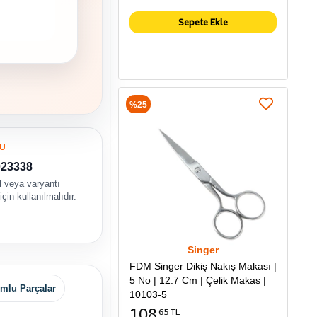
Sepete Ekle
%25
U
023338
 veya varyantı
çin kullanılmalıdır.
Singer
FDM Singer Dikiş Nakış Makası |
5 No | 12.7 Cm | Çelik Makas |
mlu Parçalar
10103-5
108
65 TL