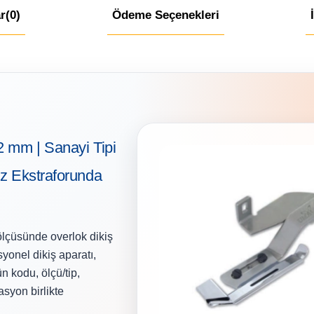
r
(0)
Ödeme Seçenekleri
2 mm | Sanayi Tipi
uz Ekstraforunda
lçüsünde overlok dikiş
yonel dikiş aparatı,
n kodu, ölçü/tip,
asyon birlikte