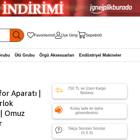
Favorilerim
0
Üye Girişi
Sepetim
0
Grubu
Ütü Grubu
Örgü Aksesuarları
Endüstriyel Makineler
750 TL ve Üzeri Kargo
or Aparatı |
Bedava
rlok
Kolay iade ile daha
r | Omuz
güvendesiniz
r
Sıkça Sorulan Sorular
(S.S.S)