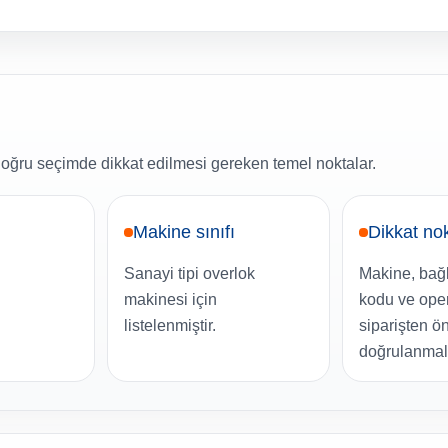
oğru seçimde dikkat edilmesi gereken temel noktalar.
Makine sınıfı
Dikkat no
Sanayi tipi overlok
Makine, bağl
makinesi için
kodu ve op
listelenmiştir.
siparişten ö
doğrulanmalı