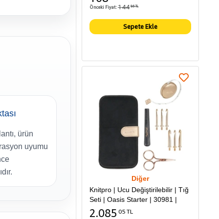
144
Önceki Fiyat:
86 TL
Sepete Ekle
ktası
antı, ürün
erasyon uyumu
nce
dır.
Diğer
Knitpro | Ucu Değiştirilebilir | Tığ
Seti | Oasis Starter | 30981 |
2.085
05 TL