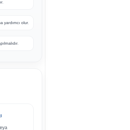
r.
a yardımcı olur.
ılmalıdır.
ı
veya