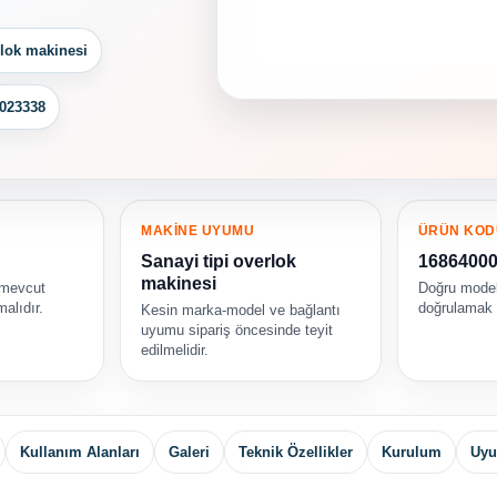
rlok makinesi
023338
MAKİNE UYUMU
ÜRÜN KOD
Sanayi tipi overlok
1686400
makinesi
 mevcut
Doğru model
malıdır.
doğrulamak i
Kesin marka-model ve bağlantı
uyumu sipariş öncesinde teyit
edilmelidir.
Kullanım Alanları
Galeri
Teknik Özellikler
Kurulum
Uyu