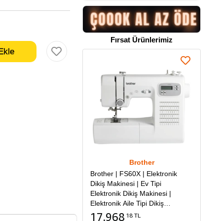
Fırsat Ürünlerimiz
Brother
Brother | FS60X | Elektronik
Dikiş Makinesi | Ev Tipi
Elektronik Dikiş Makinesi |
Elektronik Aile Tipi Dikiş
Makinesi
17.968
18 TL