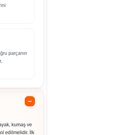
ini
ğru parçanın
r.
 ayak, kumaş ve
 edilmelidir. İlk