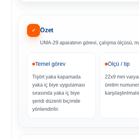
Özet
✓
UMA-29 aparatının görevi, çalışma ölçüsü, ma
Temel görev
Ölçü / tip
Tişört yaka kapamada
22x9 mm varyan
yaka iç biye uygulaması
üretim numunes
sırasında yaka iç biye
karşılaştırılmalıd
şeridi düzenli biçimde
yönlendirilir.