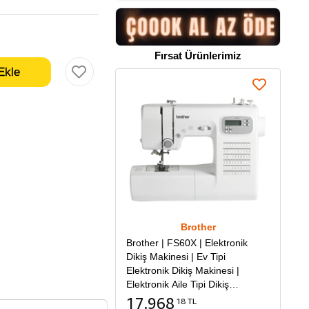
Fırsat Ürünlerimiz
Brother
Brother | FS60X | Elektronik
Dikiş Makinesi | Ev Tipi
Elektronik Dikiş Makinesi |
Elektronik Aile Tipi Dikiş
Makinesi
17.968
18 TL