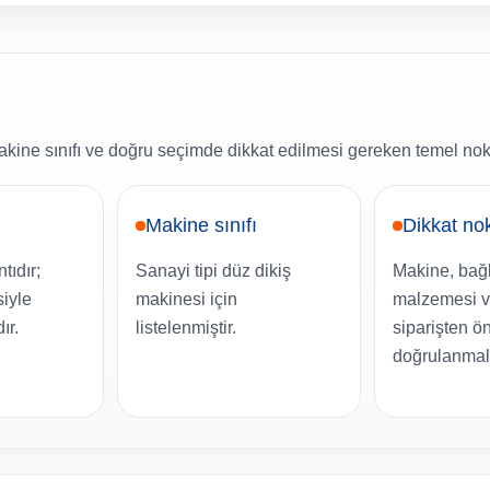
kine sınıfı ve doğru seçimde dikkat edilmesi gereken temel nokt
Makine sınıfı
Dikkat no
tıdır;
Sanayi tipi düz dikiş
Makine, bağla
iyle
makinesi için
malzemesi ve
ır.
listelenmiştir.
siparişten ö
doğrulanmalı