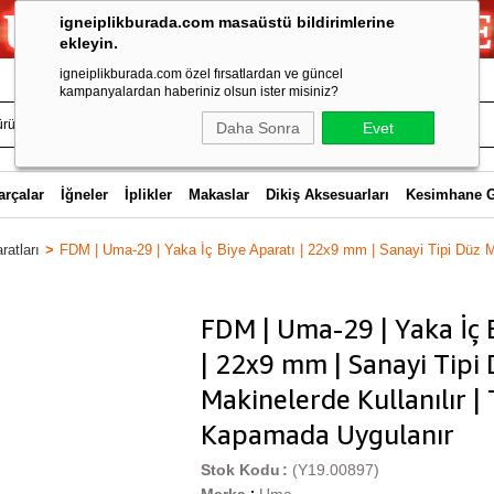
igneiplikburada.com masaüstü bildirimlerine
ekleyin.
igneiplikburada.com özel fırsatlardan ve güncel
kampanyalardan haberiniz olsun ister misiniz?
Daha Sonra
Evet
arçalar
İğneler
İplikler
Makaslar
Dikiş Aksesuarları
Kesimhane 
atları
FDM | Uma-29 | Yaka İç Biye Aparatı | 22x9 mm | Sanayi Tipi Düz Ma
FDM | Uma-29 | Yaka İç 
| 22x9 mm | Sanayi Tipi
Makinelerde Kullanılır |
Kapamada Uygulanır
Stok Kodu
(Y19.00897)