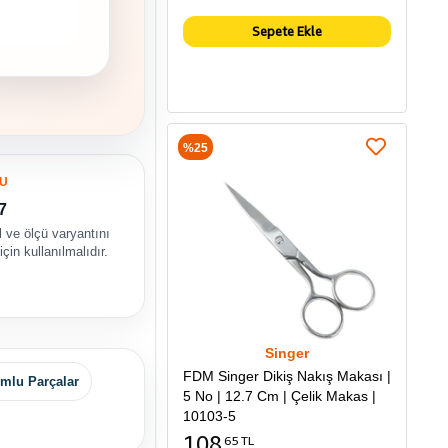
Sepete Ekle
%25
U
7
 ve ölçü varyantını
çin kullanılmalıdır.
Singer
FDM Singer Dikiş Nakış Makası |
mlu Parçalar
5 No | 12.7 Cm | Çelik Makas |
10103-5
108
65 TL