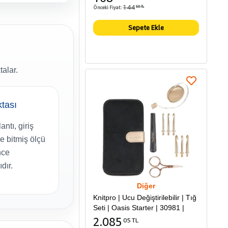
144
Önceki Fiyat:
86 TL
Sepete Ekle
alar.
ktası
ntı, giriş
 bitmiş ölçü
nce
dır.
Diğer
Knitpro | Ucu Değiştirilebilir | Tığ
Seti | Oasis Starter | 30981 |
2.085
05 TL