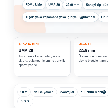
FDM / UMA
UMA-29
22x9 mm
Sanayi tipi dü
Tişört yaka kapamada yaka iç biye uygulaması
Ürün
YAKA İÇ BİYE
ÖLÇÜ / TİP
UMA-29
22x9 mm
Tişört yaka kapamada yaka iç
Üretim numunesi ve 
biye uygulaması işlemine yönelik
bitmiş ölçüyle karşıla
aparat yapısı.
Özet
Ne işe yarar?
Avantajlar
Kullanım Mantığı
S.S.S.