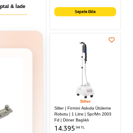
İptal & İade
Sepete Ekle
Silter
Silter | Firmini Askıda Ütüleme
Robotu | 1 Litre | Spr/Mn 2003
Fd | Döner Başlıklı
14.395
94 TL