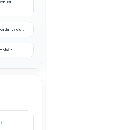
syonunu
ardımcı olur.
alıdır.
ı