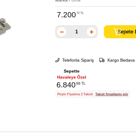
Marka
Uma
:
7.200
72 TL
Telefonla Sipariş
Kargo Bedava
Sepette
Havaleye Özel
6.840
68 TL
Peşin Fiyatına 3 Taksit
Taksit fırsatlarını gör