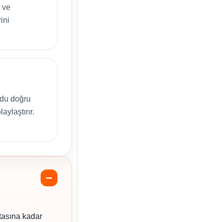
 ve
ini
odu doğru
aylaştırır.
tasına kadar