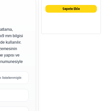
Sepete Ekle
katlama,
2x9 mm bilgisi
de kullanılır.
lzemesinin
me yapısı ve
m numunesiyle
 listelenmiştir.