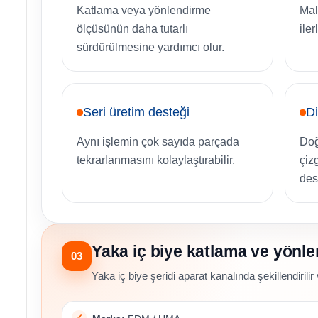
Katlama veya yönlendirme
Mal
ölçüsünün daha tutarlı
ile
sürdürülmesine yardımcı olur.
Seri üretim desteği
Di
Aynı işlemin çok sayıda parçada
Doğ
tekrarlanmasını kolaylaştırabilir.
çiz
des
Yaka iç biye katlama ve yönl
03
Yaka iç biye şeridi aparat kanalında şekillendirilir