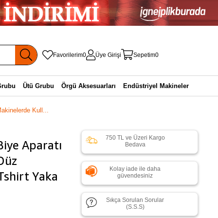
Favorilerim
0
Üye Girişi
Sepetim
0
Grubu
Ütü Grubu
Örgü Aksesuarları
Endüstriyel Makineler
kinelerde Kull...
750 TL ve Üzeri Kargo
Biye Aparatı
Bedava
 Düz
Kolay iade ile daha
 Tshirt Yaka
güvendesiniz
Sıkça Sorulan Sorular
(S.S.S)