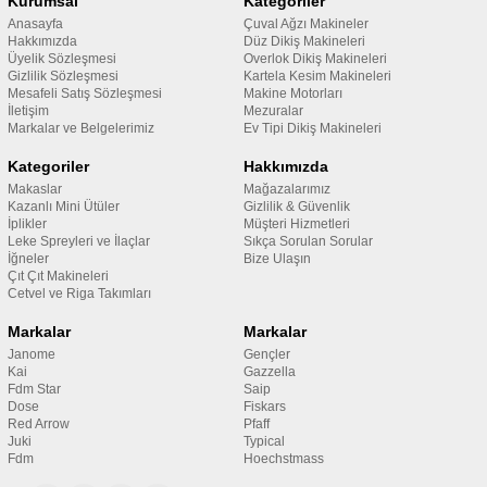
Kurumsal
Kategoriler
Anasayfa
Çuval Ağzı Makineler
Hakkımızda
Düz Dikiş Makineleri
Üyelik Sözleşmesi
Overlok Dikiş Makineleri
Gizlilik Sözleşmesi
Kartela Kesim Makineleri
Mesafeli Satış Sözleşmesi
Makine Motorları
İletişim
Mezuralar
Markalar ve Belgelerimiz
Ev Tipi Dikiş Makineleri
Kategoriler
Hakkımızda
Makaslar
Mağazalarımız
Kazanlı Mini Ütüler
Gizlilik & Güvenlik
İplikler
Müşteri Hizmetleri
Leke Spreyleri ve İlaçlar
Sıkça Sorulan Sorular
İğneler
Bize Ulaşın
Çıt Çıt Makineleri
Cetvel ve Riga Takımları
Markalar
Markalar
Janome
Gençler
Kai
Gazzella
Fdm Star
Saip
Dose
Fiskars
Red Arrow
Pfaff
Juki
Typical
Fdm
Hoechstmass