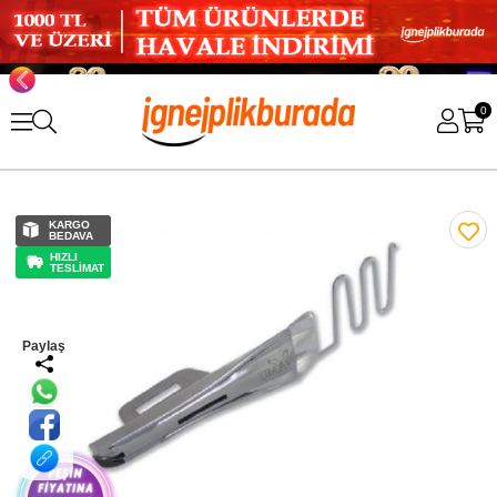
0
KARGO
BEDAVA
HIZLI
TESLİMAT
Paylaş