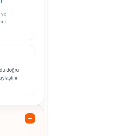
ı
 ve
ini
odu doğru
ylaştırır.