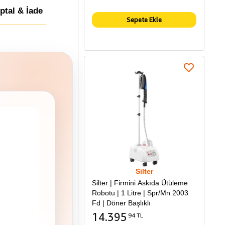
İptal & İade
Sepete Ekle
Silter
Silter | Firmini Askıda Ütüleme
Robotu | 1 Litre | Spr/Mn 2003
Fd | Döner Başlıklı
14.395
94 TL