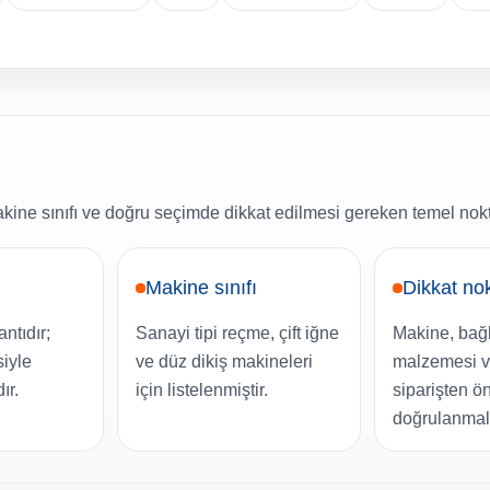
ine sınıfı ve doğru seçimde dikkat edilmesi gereken temel nokt
Makine sınıfı
Dikkat no
ntıdır;
Sanayi tipi reçme, çift iğne
Makine, bağla
iyle
ve düz dikiş makineleri
malzemesi ve
ır.
için listelenmiştir.
siparişten ö
doğrulanmalı