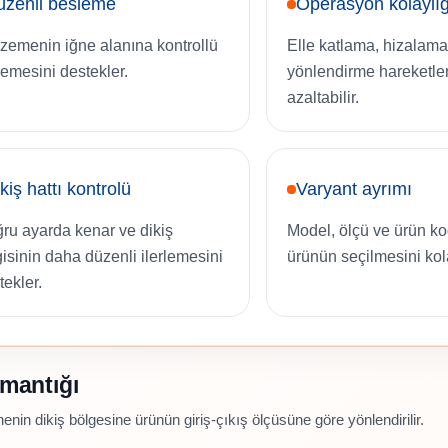
üzenli besleme
Operasyon kolaylığ
zemenin iğne alanına kontrollü
Elle katlama, hizalama
rlemesini destekler.
yönlendirme hareketler
azaltabilir.
kiş hattı kontrolü
Varyant ayrımı
ru ayarda kenar ve dikiş
Model, ölçü ve ürün k
gisinin daha düzenli ilerlemesini
ürünün seçilmesini kola
tekler.
 mantığı
nin dikiş bölgesine ürünün giriş-çıkış ölçüsüne göre yönlendirilir.