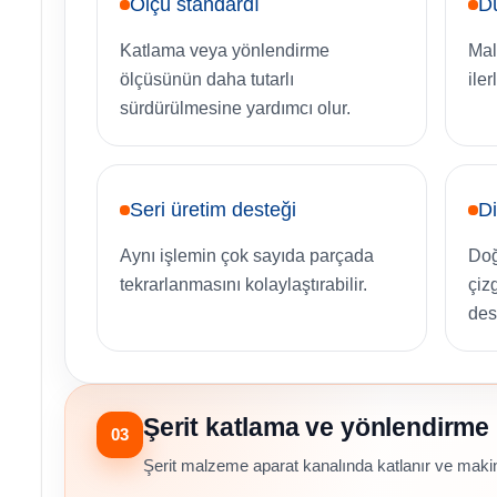
Ölçü standardı
D
Katlama veya yönlendirme
Mal
ölçüsünün daha tutarlı
ile
sürdürülmesine yardımcı olur.
Seri üretim desteği
Di
Aynı işlemin çok sayıda parçada
Doğ
tekrarlanmasını kolaylaştırabilir.
çiz
des
Şerit katlama ve yönlendirme
03
Şerit malzeme aparat kanalında katlanır ve makine