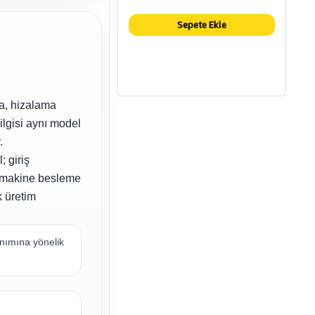
Sepete Ekle
ma, hizalama
ilgisi aynı model
.
 giriş
ı, makine besleme
k üretim
lanımına yönelik