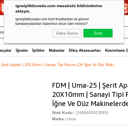
igneiplikburada.com masaüstü bildirimlerine
ekleyin.
igneiplikburada.com özel fırsatlardan ve güncel
kampanyalardan haberiniz olsun ister misiniz?
Daha Sonra
Evet
arçalar
İğneler
İplikler
Makaslar
Dikiş Aksesuarları
Kesimhane 
Şerit Aparatı | 20X10mm | Sanayi Tipi Reçme Çift İğne Ve Düz Maki...
FDM | Uma-25 | Şerit Apa
20X10mm | Sanayi Tipi 
İğne Ve Düz Makinelerde 
Stok Kodu
(1686400023093)
Marka
Uma
: