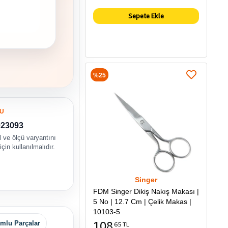
Sepete Ekle
%25
U
023093
 ve ölçü varyantını
çin kullanılmalıdır.
Singer
FDM Singer Dikiş Nakış Makası |
5 No | 12.7 Cm | Çelik Makas |
10103-5
108
mlu Parçalar
65 TL