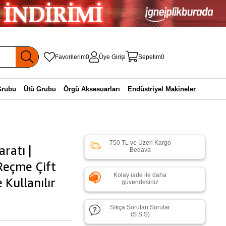
Favorilerim
0
Üye Girişi
Sepetim
0
Grubu
Ütü Grubu
Örgü Aksesuarları
Endüstriyel Makineler
750 TL ve Üzeri Kargo
ratı |
Bedava
Reçme Çift
Kolay iade ile daha
Kullanılır
güvendesiniz
Sıkça Sorulan Sorular
(S.S.S)