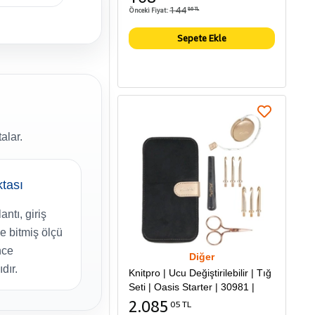
144
Önceki Fiyat:
86 TL
Sepete Ekle
alar.
ktası
ntı, giriş
 bitmiş ölçü
nce
Diğer
dır.
Knitpro | Ucu Değiştirilebilir | Tığ
Seti | Oasis Starter | 30981 |
2.085
05 TL