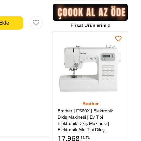
Fırsat Ürünlerimiz
Brother
Brother | FS60X | Elektronik
Dikiş Makinesi | Ev Tipi
Elektronik Dikiş Makinesi |
Elektronik Aile Tipi Dikiş
Makinesi
17.968
18 TL