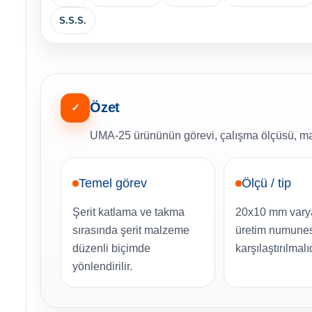
S.S.S.
Özet
✓
UMA-25 ürününün görevi, çalışma ölçüsü, mak
Temel görev
Ölçü / tip
Şerit katlama ve takma
20x10 mm varya
sırasında şerit malzeme
üretim numunes
düzenli biçimde
karşılaştırılmalıd
yönlendirilir.