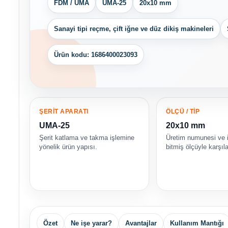
FDM / UMA
UMA-25
20x10 mm
Sanayi tipi reçme, çift iğne ve düz dikiş makineleri
Ürün kodu: 1686400023093
ŞERİT APARATI
ÖLÇÜ / TİP
UMA-25
20x10 mm
Şerit katlama ve takma işlemine
Üretim numunesi ve 
yönelik ürün yapısı.
bitmiş ölçüyle karşıla
Özet
Ne işe yarar?
Avantajlar
Kullanım Mantığı