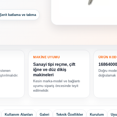
Şerit katlama ve takma
MAKİNE UYUMU
ÜRÜN KOD
Sanayi tipi reçme, çift
1686400
iğne ve düz dikiş
istenen
Doğru model
makineleri
ştırılmalıdır.
doğrulamak i
Kesin marka-model ve bağlantı
uyumu sipariş öncesinde teyit
edilmelidir.
Kullanım Alanları
Galeri
Teknik Özellikler
Kurulum
Uyu