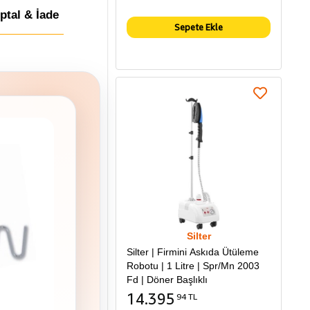
İptal & İade
Sepete Ekle
Silter
Silter | Firmini Askıda Ütüleme
Robotu | 1 Litre | Spr/Mn 2003
Fd | Döner Başlıklı
14.395
94 TL