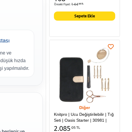
144
Önceki Fiyat:
86 TL
Sepete Ekle
ktası
ne ve
düşük hızda
i yapılmalıdır.
Diğer
Knitpro | Ucu Değiştirilebilir | Tığ
Seti | Oasis Starter | 30981 |
2.085
05 TL
e beslenir ve