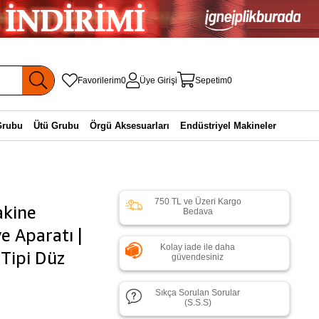
Favorilerim
0
Üye Girişi
Sepetim
0
Grubu
Ütü Grubu
Örgü Aksesuarları
Endüstriyel Makineler
750 TL ve Üzeri Kargo
akine
Bedava
e Aparatı |
Kolay iade ile daha
Tipi Düz
güvendesiniz
Sıkça Sorulan Sorular
(S.S.S)