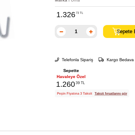
Marka
Uma
:
1.326
73 TL
Telefonla Sipariş
Kargo Bedava
Sepette
Havaleye Özel
1.260
39 TL
Peşin Fiyatına 3 Taksit
Taksit fırsatlarını gör