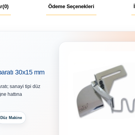
r
(0)
Ödeme Seçenekleri
aratı 30x15 mm
ı; sanayi tipi düz
ğne hattına
Düz Makine