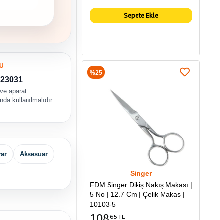
Sepete Ekle
U
%25
023031
 ve aparat
da kullanılmalıdır.
yar
Aksesuar
Singer
FDM Singer Dikiş Nakış Makası |
5 No | 12.7 Cm | Çelik Makas |
10103-5
108
65 TL