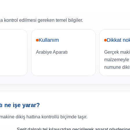
 kontrol edilmesi gereken temel bilgiler.
Kullanım
Dikkat no
Arabiye Aparatı
Gerçek maki
malzemeyle 
numune dikiş
 ne işe yarar?
makine dikiş hattına kontrollü biçimde taşır.
Şerit dalgalı tel kılavuzdan geçirilerek aparat gövdesin