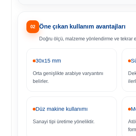
Öne çıkan kullanım avantajları
02
Doğru ölçü, malzeme yönlendirme ve tekrar edi
30x15 mm
Sü
Orta genişlikte arabiye varyantını
Dek
belirler.
ile
Düz makine kullanımı
M
Sanayi tipi üretime yöneliktir.
Atö
for