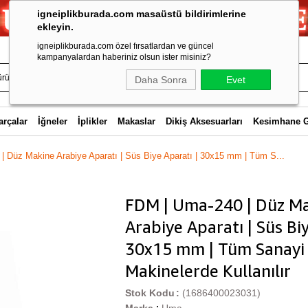
igneiplikburada.com masaüstü bildirimlerine
ekleyin.
igneiplikburada.com özel fırsatlardan ve güncel
kampanyalardan haberiniz olsun ister misiniz?
Daha Sonra
Evet
arçalar
İğneler
İplikler
Makaslar
Dikiş Aksesuarları
Kesimhane 
 Düz Makine Arabiye Aparatı | Süs Biye Aparatı | 30x15 mm | Tüm S...
FDM | Uma-240 | Düz M
Arabiye Aparatı | Süs Biy
30x15 mm | Tüm Sanayi 
Makinelerde Kullanılır
Stok Kodu
(1686400023031)