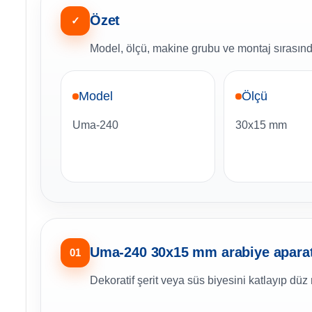
Özet
✓
Model, ölçü, makine grubu ve montaj sırasında
Model
Ölçü
Uma-240
30x15 mm
Uma-240 30x15 mm arabiye aparatı
01
Dekoratif şerit veya süs biyesini katlayıp düz 