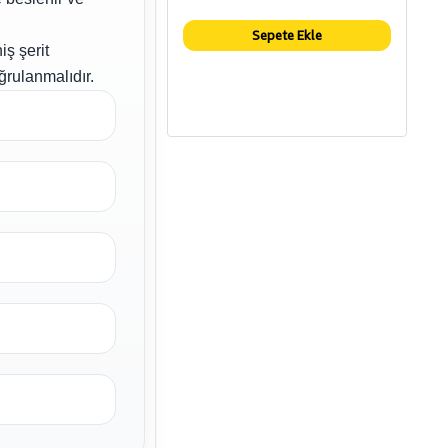
Sepete Ekle
ş şerit
ğrulanmalıdır.