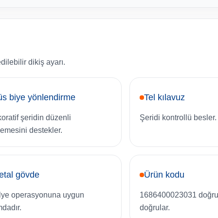
lebilir dikiş ayarı.
s biye yönlendirme
Tel kılavuz
oratif şeridin düzenli
Şeridi kontrollü besler.
rlemesini destekler.
etal gövde
Ürün kodu
lye operasyonuna uygun
1686400023031 doğru
mdadır.
doğrular.