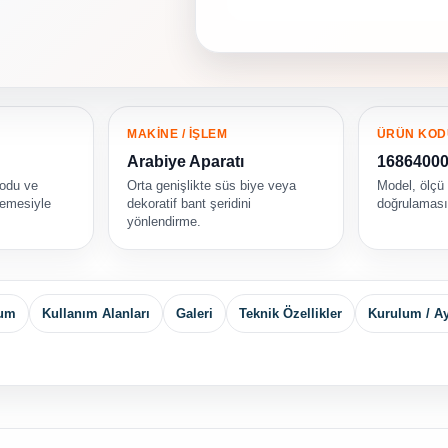
MAKİNE / İŞLEM
ÜRÜN KOD
Arabiye Aparatı
1686400
kodu ve
Orta genişlikte süs biye veya
Model, ölçü
emesiyle
dekoratif bant şeridini
doğrulamasın
yönlendirme.
yum
Kullanım Alanları
Galeri
Teknik Özellikler
Kurulum / A