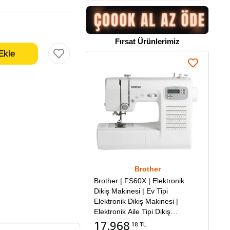
Fırsat Ürünlerimiz
Brother
Brother | FS60X | Elektronik
Dikiş Makinesi | Ev Tipi
Elektronik Dikiş Makinesi |
Elektronik Aile Tipi Dikiş
Makinesi
17.968
18 TL