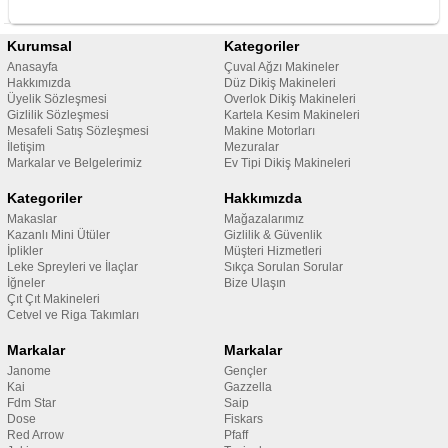
Kurumsal
Kategoriler
Anasayfa
Çuval Ağzı Makineler
Hakkımızda
Düz Dikiş Makineleri
Üyelik Sözleşmesi
Overlok Dikiş Makineleri
Gizlilik Sözleşmesi
Kartela Kesim Makineleri
Mesafeli Satış Sözleşmesi
Makine Motorları
İletişim
Mezuralar
Markalar ve Belgelerimiz
Ev Tipi Dikiş Makineleri
Kategoriler
Hakkımızda
Makaslar
Mağazalarımız
Kazanlı Mini Ütüler
Gizlilik & Güvenlik
İplikler
Müşteri Hizmetleri
Leke Spreyleri ve İlaçlar
Sıkça Sorulan Sorular
İğneler
Bize Ulaşın
Çıt Çıt Makineleri
Cetvel ve Riga Takımları
Markalar
Markalar
Janome
Gençler
Kai
Gazzella
Fdm Star
Saip
Dose
Fiskars
Red Arrow
Pfaff