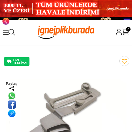
0
HIZLI
TESLİMAT
Paylaş