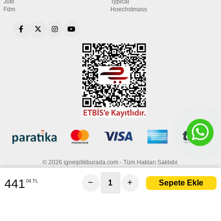
Juki
Typical
Fdm
Hoechstmass
© 2026 igneiplikburada.com - Tüm Hakları Saklıdır.
441
−
+
04 TL