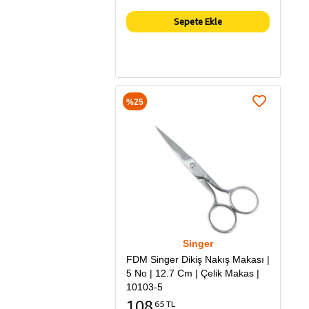
Sepete Ekle
%25
Singer
FDM Singer Dikiş Nakış Makası |
5 No | 12.7 Cm | Çelik Makas |
10103-5
108
65 TL