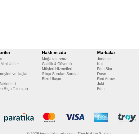
riler
Hakkımızda
Markalar
ar
Mağazalarımız
Janome
 Mini Ütüler
Gizlilik & Güvenlik
Kai
Müşteri Hizmetleri
Fdm Star
reyleri ve İlaçlar
Sıkça Sorulan Sorular
Dose
Bize Ulaşın
Red Arrow
Makineleri
Juki
ve Riga Takımları
Fdm
© 2026 igneiplikburada.com - Tüm Hakları Saklıdır.