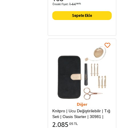
144
Önceki Fiyat:
86 TL
Sepete Ekle
Diğer
Knitpro | Ucu Değiştirilebilir | Tığ
Seti | Oasis Starter | 30981 |
2.085
05 TL