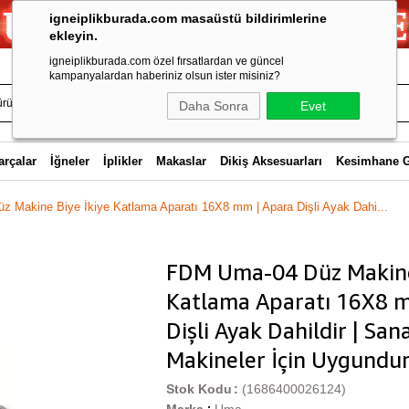
igneiplikburada.com masaüstü bildirimlerine
ekleyin.
igneiplikburada.com özel fırsatlardan ve güncel
kampanyalardan haberiniz olsun ister misiniz?
Daha Sonra
Evet
arçalar
İğneler
İplikler
Makaslar
Dikiş Aksesuarları
Kesimhane 
 Makine Biye İkiye Katlama Aparatı 16X8 mm | Apara Dişli Ayak Dahi...
FDM Uma-04 Düz Makine 
Katlama Aparatı 16X8 
Dişli Ayak Dahildir | San
Makineler İçin Uygundur
Stok Kodu
(1686400026124)