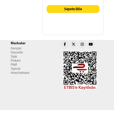
Sepete Ekle
Markalar
Gençler
Gazzella
Saip
Fiskars
Pfaff
Typical
Hoechstmass