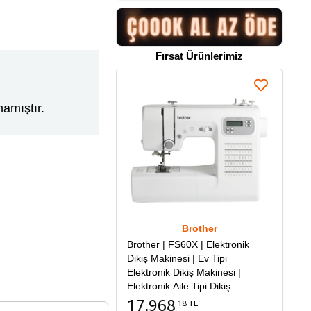
Fırsat Ürünlerimiz
amıştır.
Brother
Brother | FS60X | Elektronik
Dikiş Makinesi | Ev Tipi
Elektronik Dikiş Makinesi |
Elektronik Aile Tipi Dikiş
Makinesi
17.968
18 TL