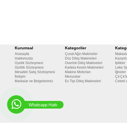
Kurumsal
Kategoriler
Katego
Anasayfa
Çuval Ağzı Makineler
Makasl
Hakkımızda
Düz Dikiş Makineleri
Kazanlı
Üyelik Sözleşmesi
Overlok Dikiş Makineleri
İplikler
Gizlilik Sözleşmesi
Kartela Kesim Makineleri
Leke Sp
Mesafeli Satış Sözleşmesi
Makine Motorları
İğneler
İletişim
Mezuralar
Çıt Çıt 
Markalar ve Belgelerimiz
Ev Tipi Dikiş Makineleri
Cetvel 
Whatsapp Hattı