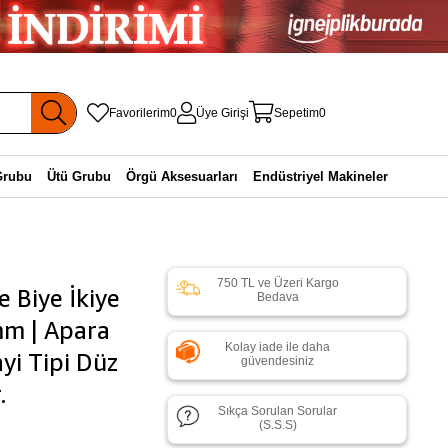
Favorilerim
0
Üye Girişi
Sepetim
0
Grubu
Ütü Grubu
Örgü Aksesuarları
Endüstriyel Makineler
750 TL ve Üzeri Kargo
Biye İkiye
Bedava
mm | Apara
Kolay iade ile daha
ayi Tipi Düz
güvendesiniz
.
Sıkça Sorulan Sorular
(S.S.S)