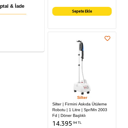
İptal & İade
Sepete Ekle
Silter
Silter | Firmini Askıda Ütüleme
Robotu | 1 Litre | Spr/Mn 2003
Fd | Döner Başlıklı
14.395
94 TL