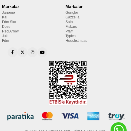
Markalar
Markalar
Janome
Gençler
Kai
Gazzella
Fdm Star
Saip
Dose
Fiskars
Red Arrow
Pfaff
Juki
Typical
Fdm
Hoechstmass