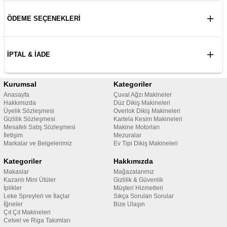
ÖDEME SEÇENEKLERI
İPTAL & İADE
Kurumsal
Kategoriler
Anasayfa
Çuval Ağzı Makineler
Hakkımızda
Düz Dikiş Makineleri
Üyelik Sözleşmesi
Overlok Dikiş Makineleri
Gizlilik Sözleşmesi
Kartela Kesim Makineleri
Mesafeli Satış Sözleşmesi
Makine Motorları
İletişim
Mezuralar
Markalar ve Belgelerimiz
Ev Tipi Dikiş Makineleri
Kategoriler
Hakkımızda
Makaslar
Mağazalarımız
Kazanlı Mini Ütüler
Gizlilik & Güvenlik
İplikler
Müşteri Hizmetleri
Leke Spreyleri ve İlaçlar
Sıkça Sorulan Sorular
İğneler
Bize Ulaşın
Çıt Çıt Makineleri
Cetvel ve Riga Takımları