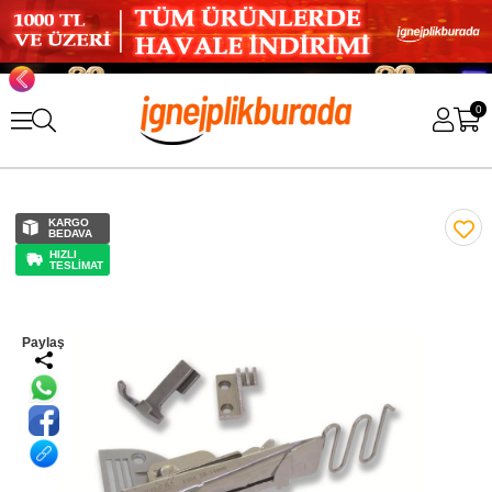
0
KARGO
BEDAVA
HIZLI
TESLİMAT
Paylaş