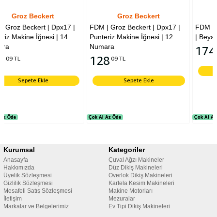
Groz Beckert
Oltalı
7 |
FDM | Groz Beckert | Dpx17 |
FDM | Oltalı | 50 No Dikiş İpli
4
Punteriz Makine İğnesi | 12
| Beyaz
Numara
174
91 TL
128
09 TL
Sepete Ekle
Sepete Ekle
Çok Al Az Öde
Çok Al Az Öde
Çok Al Az Öde
Çok Al Az Öde
Kurumsal
Kategoriler
Anasayfa
Çuval Ağzı Makineler
Hakkımızda
Düz Dikiş Makineleri
Üyelik Sözleşmesi
Overlok Dikiş Makineleri
Gizlilik Sözleşmesi
Kartela Kesim Makineleri
Mesafeli Satış Sözleşmesi
Makine Motorları
İletişim
Mezuralar
Markalar ve Belgelerimiz
Ev Tipi Dikiş Makineleri