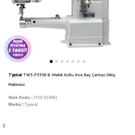
Typical
TW3-P335B B. Mekik Kollu İnce Baş Çantacı Dikiş
Makinesi
Stok Kodu
(Y10.01906)
Marka
Typical
:
2