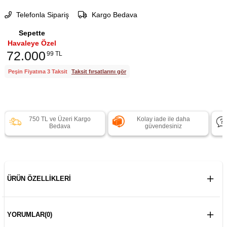
Telefonla Sipariş
Kargo Bedava
Sepette
Havaleye Özel
72.000
99 TL
Peşin Fiyatına 3 Taksit
Taksit fırsatlarını gör
750 TL ve Üzeri Kargo
Kolay iade ile daha
Bedava
güvendesiniz
ÜRÜN ÖZELLIKLERI
YORUMLAR
(0)