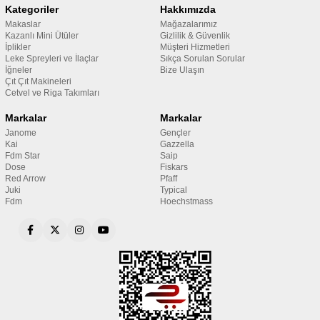
Kategoriler
Hakkımızda
Makaslar
Mağazalarımız
Kazanlı Mini Ütüler
Gizlilik & Güvenlik
İplikler
Müşteri Hizmetleri
Leke Spreyleri ve İlaçlar
Sıkça Sorulan Sorular
İğneler
Bize Ulaşın
Çıt Çıt Makineleri
Cetvel ve Riga Takımları
Markalar
Markalar
Janome
Gençler
Kai
Gazzella
Fdm Star
Saip
Dose
Fiskars
Red Arrow
Pfaff
Juki
Typical
Fdm
Hoechstmass