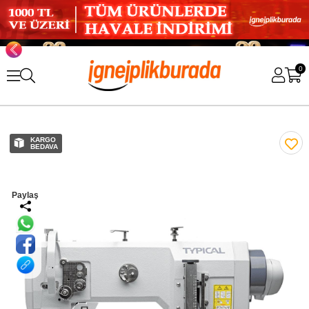
0
KARGO
BEDAVA
Paylaş