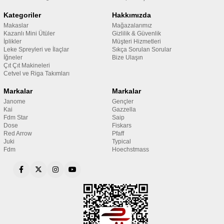
Kategoriler
Hakkımızda
Makaslar
Mağazalarımız
Kazanlı Mini Ütüler
Gizlilik & Güvenlik
İplikler
Müşteri Hizmetleri
Leke Spreyleri ve İlaçlar
Sıkça Sorulan Sorular
İğneler
Bize Ulaşın
Çıt Çıt Makineleri
Cetvel ve Riga Takımları
Markalar
Markalar
Janome
Gençler
Kai
Gazzella
Fdm Star
Saip
Dose
Fiskars
Red Arrow
Pfaff
Juki
Typical
Fdm
Hoechstmass