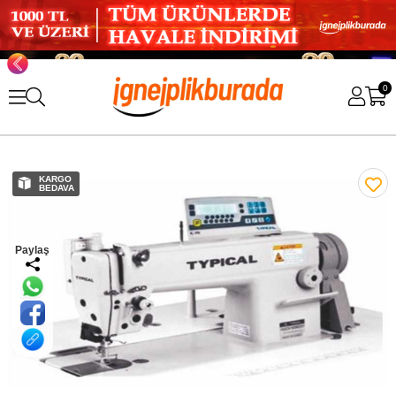
0
KARGO
BEDAVA
Paylaş