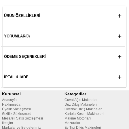
ÜRÜN ÖZELLIKLERI
YORUMLAR
(0)
ÖDEME SEÇENEKLERI
İPTAL & İADE
Kurumsal
Kategoriler
Anasayfa
Çuval Ağzı Makineler
Hakkımızda
Düz Dikiş Makineleri
Üyelik Sözleşmesi
Overlok Dikiş Makineleri
Gizlilik Sözleşmesi
Kartela Kesim Makineleri
Mesafeli Satış Sözleşmesi
Makine Motorları
İletişim
Mezuralar
Markalar ve Belgelerimiz
Ev Tipi Dikiş Makineleri