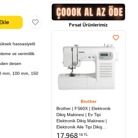
Fırsat Ürünlerimiz
üksek hassasiyetli
eme ve verimlilik
inden desen
: 80 mm, 100 mm, 150
Brother
Brother | FS60X | Elektronik
Dikiş Makinesi | Ev Tipi
Elektronik Dikiş Makinesi |
Elektronik Aile Tipi Dikiş
Makinesi
17.968
18 TL