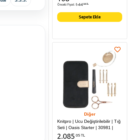
uar
S.S.S.
144
Önceki Fiyat:
86 TL
Sepete Ekle
Diğer
Knitpro | Ucu Değiştirilebilir | Tığ
Seti | Oasis Starter | 30981 |
2.085
05 TL