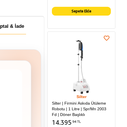
Sepete Ekle
İptal & İade
Silter
Silter | Firmini Askıda Ütüleme
Robotu | 1 Litre | Spr/Mn 2003
Fd | Döner Başlıklı
14.395
94 TL