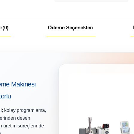
r
(0)
Ödeme Seçenekleri
eme Makinesi
orlu
i; kolay programlama,
zerinden desen
i üretim süreçlerinde
r.