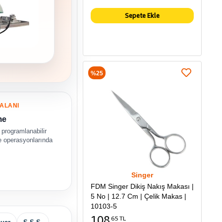
Sepete Ekle
%25
ALANI
me
programlanabilir
e operasyonlarında
Singer
FDM Singer Dikiş Nakış Makası |
5 No | 12.7 Cm | Çelik Makas |
10103-5
108
65 TL