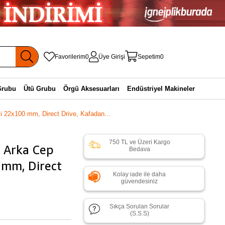
Favorilerim
0
Üye Girişi
Sepetim
0
Grubu
Ütü Grubu
Örgü Aksesuarları
Endüstriyel Makineler
 22x100 mm, Direct Drive, Kafadan...
750 TL ve Üzeri Kargo
 Arka Cep
Bedava
 mm, Direct
Kolay iade ile daha
güvendesiniz
Sıkça Sorulan Sorular
(S.S.S)