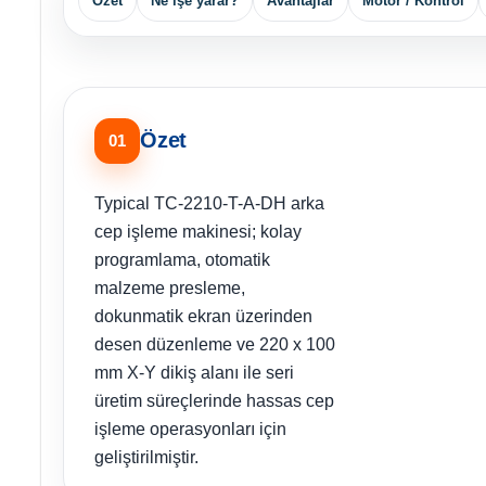
Özet
Ne işe yarar?
Avantajlar
Motor / Kontrol
Özet
01
Typical TC-2210-T-A-DH arka
cep işleme makinesi; kolay
programlama, otomatik
malzeme presleme,
dokunmatik ekran üzerinden
desen düzenleme ve 220 x 100
mm X-Y dikiş alanı ile seri
üretim süreçlerinde hassas cep
işleme operasyonları için
geliştirilmiştir.