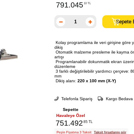
791.045
10 TL
Kolay programlama ile veri girişine göre y
dikiş
Otomatik malzeme presleme ile kayma önl
artışı
Programlanabilir dokunmatik ekran üzer
düzenleme
3 farklı değiştirilebilir yardımcı çerçeve
mm
Dikiş alanı:
220 x 100 mm (X-Y)
Telefonla Sipariş
Kargo Bedava
Sepette
Havaleye Özel
751.492
85 TL
Peşin Fiyatına 3 Taksit
Taksit fırsatlarını gör