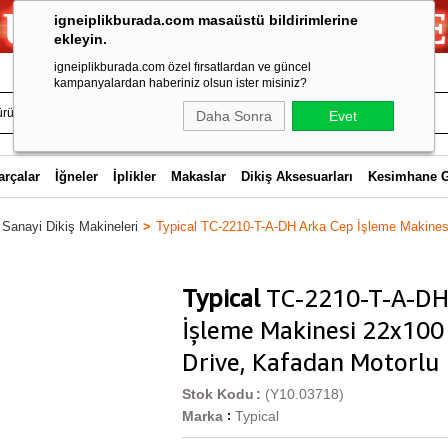
igneiplikburada.com masaüstü bildirimlerine
ekleyin.
igneiplikburada.com özel fırsatlardan ve güncel
kampanyalardan haberiniz olsun ister misiniz?
Daha Sonra
Evet
arçalar
İğneler
İplikler
Makaslar
Dikiş Aksesuarları
Kesimhane 
 Sanayi Dikiş Makineleri
Typical TC-2210-T-A-DH Arka Cep İşleme Makinesi
Typical
TC-2210-T-A-DH
İşleme Makinesi 22x100
Drive, Kafadan Motorlu
Stok Kodu
(Y10.03718)
Marka
Typical
: