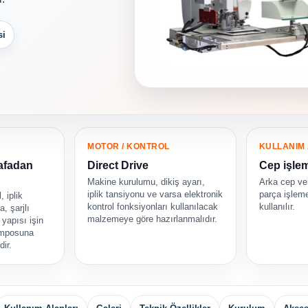
si
MOTOR / KONTROL
KULLANIM 
Kafadan
Direct Drive
Cep işle
Makine kurulumu, dikiş ayarı,
Arka cep ve 
iplik tansiyonu ve varsa elektronik
parça işlem
, iplik
kontrol fonksiyonları kullanılacak
kullanılır.
, şarjlı
malzemeye göre hazırlanmalıdır.
yapısı işin
temposuna
dir.