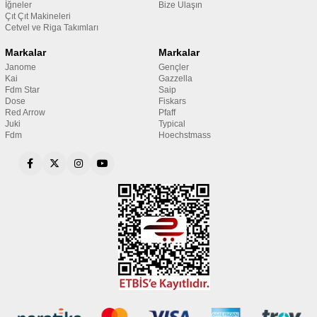
İğneler
Bize Ulaşın
Çıt Çıt Makineleri
Cetvel ve Riga Takımları
Markalar
Markalar
Janome
Gençler
Kai
Gazzella
Fdm Star
Saip
Dose
Fiskars
Red Arrow
Pfaff
Juki
Typical
Fdm
Hoechstmass