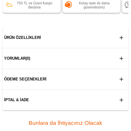
750 TL ve Üzeri Kargo
Kolay iade ile daha
Bedava
güvendesiniz
ÜRÜN ÖZELLIKLERI
YORUMLAR
(0)
ÖDEME SEÇENEKLERI
İPTAL & İADE
Bunlara da İhtiyacınız Olacak