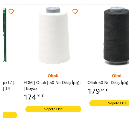
Oltalı
Oltalı
FDM | Oltalı | 50 No Dikiş İpliği
Oltalı 50 No Dikiş İpliği Siyah
| Beyaz
179
43 TL
174
91 TL
Sepete Ekle
Sepete Ekle