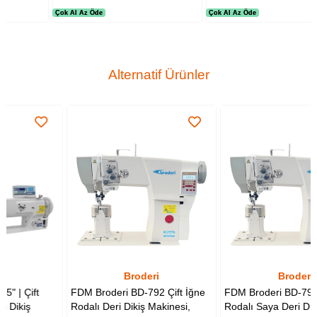
Çok Al Az Öde
Çok Al Az Öde
Çok Al Az Öde
Çok Al Az Öde
Alternatif Ürünler
Broderi
Broderi
FDM Broderi BD-792 Çift İğne
FDM Broderi BD-791 Tek İğne
Rodalı Deri Dikiş Makinesi,
Rodalı Saya Deri Dikiş