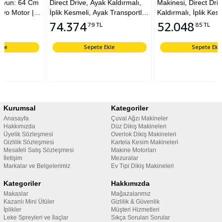
m
Direct Drive, Ayak Kaldırmalı,
Makinesi, Direct Drive, Ayak
İplik Kesmeli, Ayak Transportlu,
Kaldırmalı, İplik Kesmeli, Ayak
Kafadan Motorlu, İğne
Kaldırmalı, Kafadan Motorlu,
74.374
52.048
79 TL
85 TL
Pozisyonlu
İğne Pozisyonlu
Sepete Ekle
Sepete Ekle
Kurumsal
Kategoriler
Anasayfa
Çuval Ağzı Makineler
Hakkımızda
Düz Dikiş Makineleri
Üyelik Sözleşmesi
Overlok Dikiş Makineleri
Gizlilik Sözleşmesi
Kartela Kesim Makineleri
Mesafeli Satış Sözleşmesi
Makine Motorları
İletişim
Mezuralar
Markalar ve Belgelerimiz
Ev Tipi Dikiş Makineleri
Kategoriler
Hakkımızda
Makaslar
Mağazalarımız
Kazanlı Mini Ütüler
Gizlilik & Güvenlik
İplikler
Müşteri Hizmetleri
Leke Spreyleri ve İlaçlar
Sıkça Sorulan Sorular