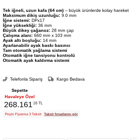
Tek iğneli, uzun kafa (64 cm)
– büyük ürünlerde kolay hareket
Maksimum dikiş uzunluğu:
9.0 mm
İğne sistemi:
DPx17
İğne yüksekliği:
36 mm
Büyük dikey çağanoz:
28 mm çap
Çalışma alanı:
660 mm x 103 mm
Ayak altı boşluğu:
14 mm
Ayarlanabilir ayak baskı basıncı
Tam otomatik yağlama sistemi
Otomatik iğne tansiyonu kontrolü
Otomatik ayak kaldırma sistemi
Telefonla Sipariş
Kargo Bedava
Sepette
Havaleye Özel
268.161
16 TL
Peşin Fiyatına 3 Taksit
Taksit fırsatlarını gör