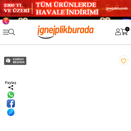
0
KARGO
BEDAVA
Paylaş