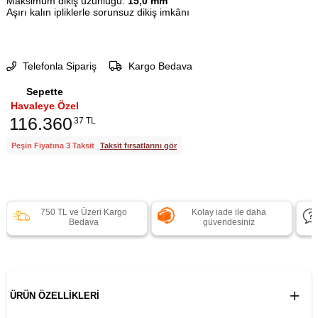
Maksimum dikiş uzunluğu:
15,0 mm
Aşırı kalın ipliklerle sorunsuz dikiş imkânı
Telefonla Sipariş
Kargo Bedava
Sepette
Havaleye Özel
116.360
37 TL
Peşin Fiyatına 3 Taksit
Taksit fırsatlarını gör
750 TL ve Üzeri Kargo
Kolay iade ile daha
Bedava
güvendesiniz
ÜRÜN ÖZELLIKLERI