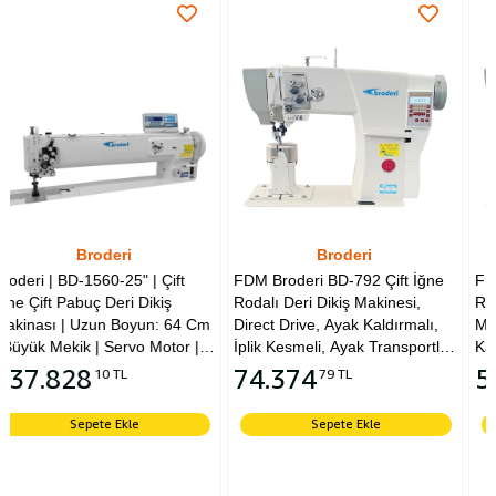
Broderi
Broderi
Çift
FDM Broderi BD-792 Çift İğne
FDM Broderi BD-791 Tek
iş
Rodalı Deri Dikiş Makinesi,
Rodalı Saya Deri Dikiş
: 64 Cm
Direct Drive, Ayak Kaldırmalı,
Makinesi, Direct Drive, A
otor |
İplik Kesmeli, Ayak Transportlu,
Kaldırmalı, İplik Kesmeli,
Kafadan Motorlu, İğne
Kaldırmalı, Kafadan Motor
74.374
52.048
79 TL
85 TL
Pozisyonlu
İğne Pozisyonlu
Sepete Ekle
Sepete Ekle