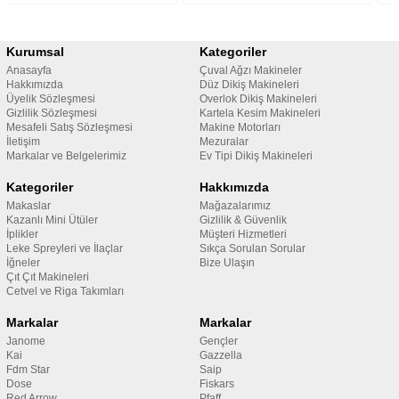
Kurumsal
Kategoriler
Anasayfa
Çuval Ağzı Makineler
Hakkımızda
Düz Dikiş Makineleri
Üyelik Sözleşmesi
Overlok Dikiş Makineleri
Gizlilik Sözleşmesi
Kartela Kesim Makineleri
Mesafeli Satış Sözleşmesi
Makine Motorları
İletişim
Mezuralar
Markalar ve Belgelerimiz
Ev Tipi Dikiş Makineleri
Kategoriler
Hakkımızda
Makaslar
Mağazalarımız
Kazanlı Mini Ütüler
Gizlilik & Güvenlik
İplikler
Müşteri Hizmetleri
Leke Spreyleri ve İlaçlar
Sıkça Sorulan Sorular
İğneler
Bize Ulaşın
Çıt Çıt Makineleri
Cetvel ve Riga Takımları
Markalar
Markalar
Janome
Gençler
Kai
Gazzella
Fdm Star
Saip
Dose
Fiskars
Red Arrow
Pfaff