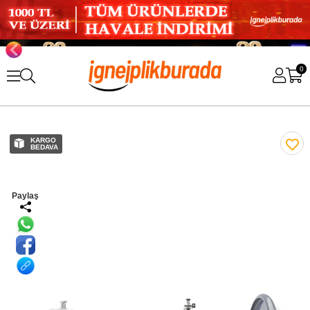
0
KARGO
BEDAVA
Paylaş