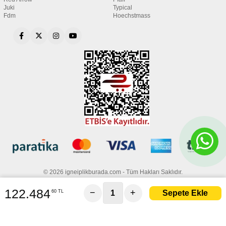
Juki
Typical
Fdm
Hoechstmass
© 2026 igneiplikburada.com - Tüm Hakları Saklıdır.
122.484
−
+
60 TL