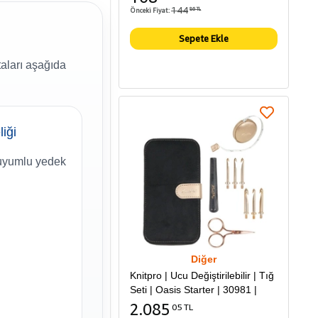
144
Önceki Fiyat:
86 TL
Sepete Ekle
taları aşağıda
liği
uyumlu yedek
Diğer
Knitpro | Ucu Değiştirilebilir | Tığ
Seti | Oasis Starter | 30981 |
2.085
05 TL