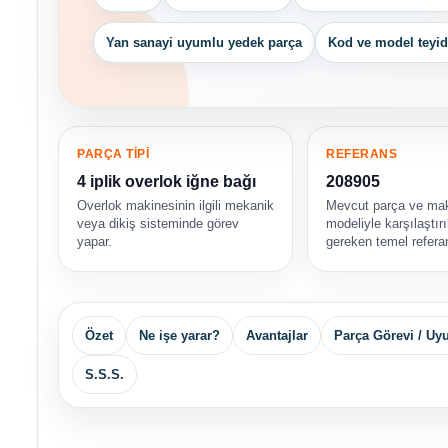
Yan sanayi uyumlu yedek parça
Kod ve model teyid
PARÇA TİPİ
REFERANS
4 iplik overlok iğne bağı
208905
Overlok makinesinin ilgili mekanik
Mevcut parça ve ma
veya dikiş sisteminde görev
modeliyle karşılaştır
yapar.
gereken temel referan
Özet
Ne işe yarar?
Avantajlar
Parça Görevi / U
S.S.S.