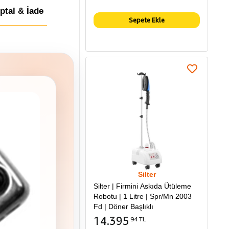
İptal & İade
Sepete Ekle
Silter
Silter | Firmini Askıda Ütüleme
Robotu | 1 Litre | Spr/Mn 2003
Fd | Döner Başlıklı
14.395
94 TL