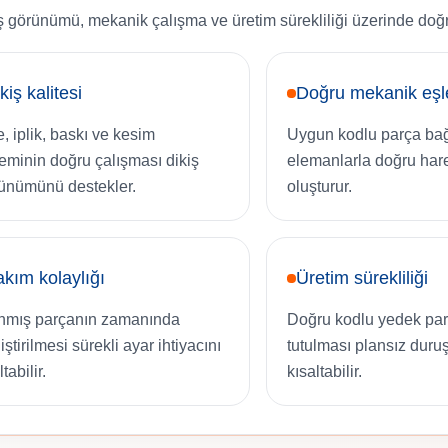
 görünümü, mekanik çalışma ve üretim sürekliliği üzerinde doğru
kiş kalitesi
Doğru mekanik eş
e, iplik, baskı ve kesim
Uygun kodlu parça bağl
teminin doğru çalışması dikiş
elemanlarla doğru har
ünümünü destekler.
oluşturur.
kım kolaylığı
Üretim sürekliliği
nmış parçanın zamanında
Doğru kodlu yedek par
ştirilmesi sürekli ayar ihtiyacını
tutulması plansız duruş
tabilir.
kısaltabilir.