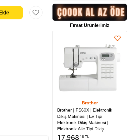
Fırsat Ürünlerimiz
Brother
Brother | FS60X | Elektronik
Dikiş Makinesi | Ev Tipi
Elektronik Dikiş Makinesi |
Elektronik Aile Tipi Dikiş
Makinesi
17.968
18 TL