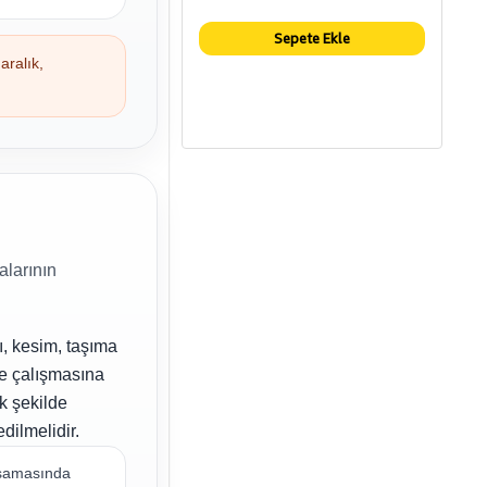
Sepete Ekle
aralık,
alarının
ı, kesim, taşıma
te çalışmasına
ak şekilde
dilmelidir.
 aşamasında