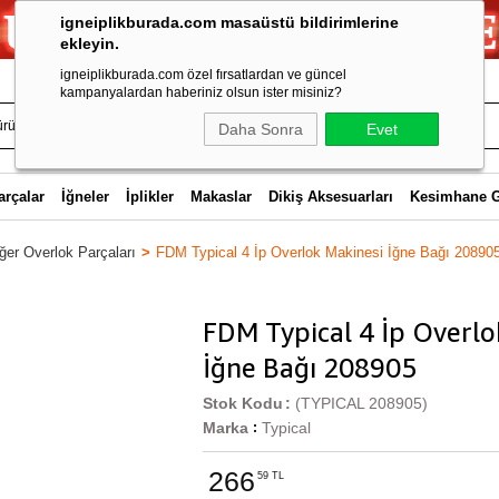
igneiplikburada.com masaüstü bildirimlerine
ekleyin.
igneiplikburada.com özel fırsatlardan ve güncel
kampanyalardan haberiniz olsun ister misiniz?
Daha Sonra
Evet
arçalar
İğneler
İplikler
Makaslar
Dikiş Aksesuarları
Kesimhane 
ğer Overlok Parçaları
FDM Typical 4 İp Overlok Makinesi İğne Bağı 20890
FDM Typical 4 İp Overlo
İğne Bağı 208905
Stok Kodu
(TYPICAL 208905)
Marka
Typical
:
266
59 TL