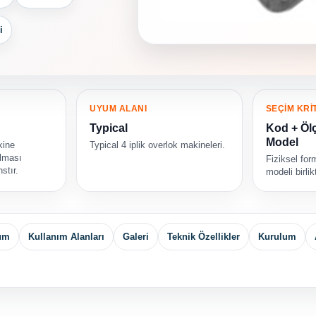
i
UYUM ALANI
SEÇİM KRİ
Typical
Kod + Ölç
Model
kine
Typical 4 iplik overlok makineleri.
ılması
Fiziksel fo
stır.
modeli birli
yum
Kullanım Alanları
Galeri
Teknik Özellikler
Kurulum