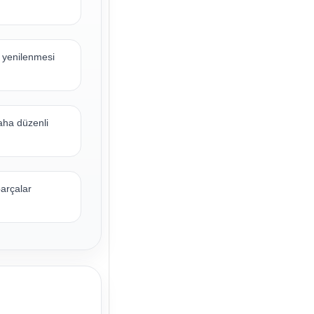
n yenilenmesi
aha düzenli
parçalar