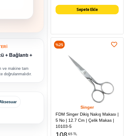
Sepete Ekle
%25
TERİ
ü + Bağlantı +
rm ve makine tam
kte doğrulanmalıdır.
Aksesuar
Singer
FDM Singer Dikiş Nakış Makası |
5 No | 12.7 Cm | Çelik Makas |
10103-5
108
65 TL