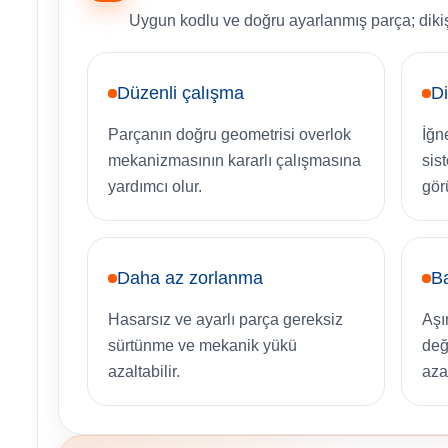
Uygun kodlu ve doğru ayarlanmış parça; dikiş
Düzenli çalışma
Di
Parçanın doğru geometrisi overlok
İğn
mekanizmasının kararlı çalışmasına
sis
yardımcı olur.
gör
Daha az zorlanma
Ba
Hasarsız ve ayarlı parça gereksiz
Aşı
sürtünme ve mekanik yükü
deği
azaltabilir.
azal