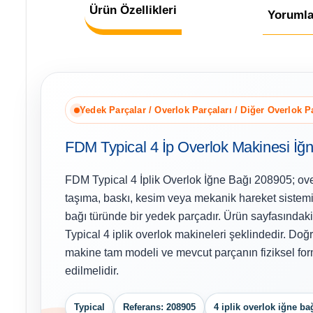
Ürün Özellikleri
Yorumla
Yedek Parçalar / Overlok Parçaları / Diğer Overlok P
FDM Typical 4 İp Overlok Makinesi İğ
FDM Typical 4 İplik Overlok İğne Bağı 208905; ove
taşıma, baskı, kesim veya mekanik hareket sistemi
bağı türünde bir yedek parçadır. Ürün sayfasındaki
Typical 4 iplik overlok makineleri şeklindedir. Doğ
makine tam modeli ve mevcut parçanın fiziksel form
edilmelidir.
Typical
Referans: 208905
4 iplik overlok iğne ba