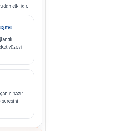
dan etkilidir.
leşme
antılı
eket yüzeyi
çanın hazır
 süresini