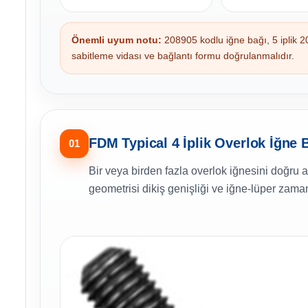
Önemli uyum notu:
208905 kodlu iğne bağı, 5 iplik 20
sabitleme vidası ve bağlantı formu doğrulanmalıdır.
FDM Typical 4 İplik Overlok İğne 
01
Bir veya birden fazla overlok iğnesini doğru a
geometrisi dikiş genişliği ve iğne-lüper zama