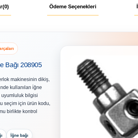
r
(0)
Ödeme Seçenekleri
arçaları
ne Bağı 208905
rlok makinesinin dikiş,
nde kullanılan i̇ğne
 uyumluluk bilgisi
ru seçim için ürün kodu,
u birlikte kontrol
ğı
İğne bağı