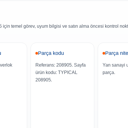
için temel görev, uyum bilgisi ve satın alma öncesi kontrol nok
u
Parça kodu
Parça nite
overlok
Referans: 208905. Sayfa
Yan sanayi 
ürün kodu: TYPICAL
parça.
208905.