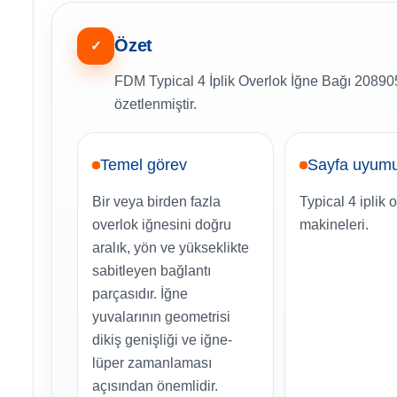
Özet
✓
FDM Typical 4 İplik Overlok İğne Bağı 208905 
özetlenmiştir.
Temel görev
Sayfa uyum
Bir veya birden fazla
Typical 4 iplik 
overlok iğnesini doğru
makineleri.
aralık, yön ve yükseklikte
sabitleyen bağlantı
parçasıdır. İğne
yuvalarının geometrisi
dikiş genişliği ve iğne-
lüper zamanlaması
açısından önemlidir.