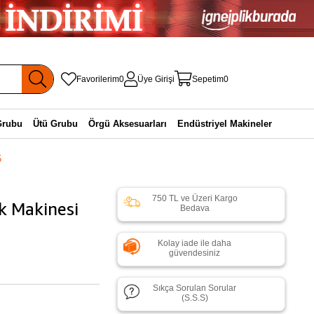
Favorilerim
0
Üye Girişi
Sepetim
0
Grubu
Ütü Grubu
Örgü Aksesuarları
Endüstriyel Makineler
5
750 TL ve Üzeri Kargo
k Makinesi
Bedava
Kolay iade ile daha
güvendesiniz
Sıkça Sorulan Sorular
(S.S.S)