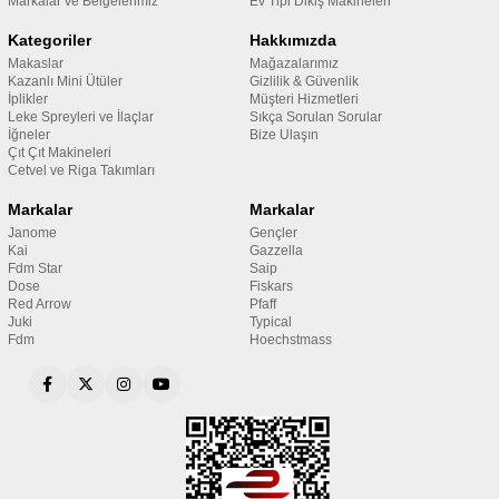
Markalar ve Belgelerimiz
Ev Tipi Dikiş Makineleri
Kategoriler
Hakkımızda
Makaslar
Mağazalarımız
Kazanlı Mini Ütüler
Gizlilik & Güvenlik
İplikler
Müşteri Hizmetleri
Leke Spreyleri ve İlaçlar
Sıkça Sorulan Sorular
İğneler
Bize Ulaşın
Çıt Çıt Makineleri
Cetvel ve Riga Takımları
Markalar
Markalar
Janome
Gençler
Kai
Gazzella
Fdm Star
Saip
Dose
Fiskars
Red Arrow
Pfaff
Juki
Typical
Fdm
Hoechstmass