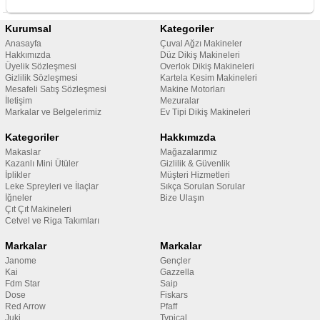
Kurumsal
Kategoriler
Anasayfa
Çuval Ağzı Makineler
Hakkımızda
Düz Dikiş Makineleri
Üyelik Sözleşmesi
Overlok Dikiş Makineleri
Gizlilik Sözleşmesi
Kartela Kesim Makineleri
Mesafeli Satış Sözleşmesi
Makine Motorları
İletişim
Mezuralar
Markalar ve Belgelerimiz
Ev Tipi Dikiş Makineleri
Kategoriler
Hakkımızda
Makaslar
Mağazalarımız
Kazanlı Mini Ütüler
Gizlilik & Güvenlik
İplikler
Müşteri Hizmetleri
Leke Spreyleri ve İlaçlar
Sıkça Sorulan Sorular
İğneler
Bize Ulaşın
Çıt Çıt Makineleri
Cetvel ve Riga Takımları
Markalar
Markalar
Janome
Gençler
Kai
Gazzella
Fdm Star
Saip
Dose
Fiskars
Red Arrow
Pfaff
Juki
Typical