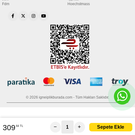
Fdm
Hoechstmass
© 2026 igneiplikburada.com - Tüm Hakları Saklıdır.
309
−
+
64 TL