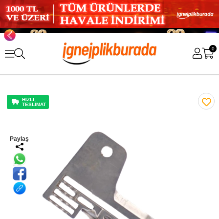
0
HIZLI
TESLİMAT
Paylaş