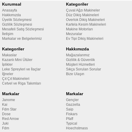
Kurumsal
Kategoriler
Anasayfa
Çuval Ağzı Makineler
Hakkımızda
Düz Dikiş Makineleri
Üyelik Sözleşmesi
Overlok Dikiş Makineleri
Gizlilik Sözleşmesi
Kartela Kesim Makineleri
Mesafeli Satış Sözleşmesi
Makine Motorları
İletişim
Mezuralar
Markalar ve Belgelerimiz
Ev Tipi Dikiş Makineleri
Kategoriler
Hakkımızda
Makaslar
Mağazalarımız
Kazanlı Mini Ütüler
Gizlilik & Güvenlik
İplikler
Müşteri Hizmetleri
Leke Spreyleri ve İlaçlar
Sıkça Sorulan Sorular
İğneler
Bize Ulaşın
Çıt Çıt Makineleri
Cetvel ve Riga Takımları
Markalar
Markalar
Janome
Gençler
Kai
Gazzella
Fdm Star
Saip
Dose
Fiskars
Red Arrow
Pfaff
Juki
Typical
Fdm
Hoechstmass