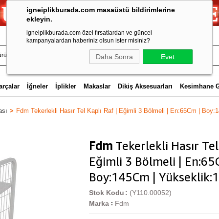
igneiplikburada.com masaüstü bildirimlerine
ekleyin.
igneiplikburada.com özel fırsatlardan ve güncel
kampanyalardan haberiniz olsun ister misiniz?
Daha Sonra
Evet
arçalar
İğneler
İplikler
Makaslar
Dikiş Aksesuarları
Kesimhane 
ası
Fdm Tekerlekli Hasır Tel Kaplı Raf | Eğimli 3 Bölmeli | En:65Cm | Boy:
Fdm
Tekerlekli Hasır Tel
Eğimli 3 Bölmeli | En:65
Boy:145Cm | Yükseklik:
Stok Kodu
(Y110.00052)
Marka
Fdm
: