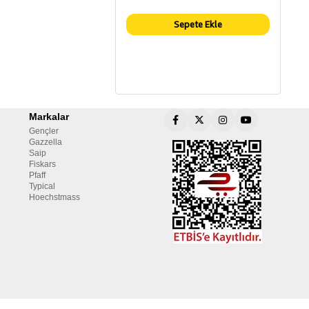
Sepete Ekle
Markalar
Gençler
Gazzella
Saip
Fiskars
Pfaff
Typical
Hoechstmass