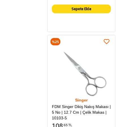
Sepete Ekle
%25
Singer
FDM Singer Dikiş Nakış Makası |
5 No | 12.7 Cm | Çelik Makas |
10103-5
108
65 TL