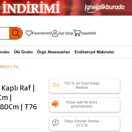
Favorilerim
0
Üye Girişi
Sepetim
0
Grubu
Ütü Grubu
Örgü Aksesuarları
Endüstriyel Makineler
145Cm | Yü...
750 TL ve Üzeri Kargo
 Kaplı Raf |
Bedava
Cm |
Kolay iade ile daha
180Cm | T76
güvendesiniz
Sıkça Sorulan Sorular
(S.S.S)