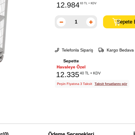
12.984
63 TL + KDV
Telefonla Sipariş
Kargo Bedava
Sepette
Havaleye Özel
12.335
40 TL + KDV
Peşin Fiyatına 3 Taksit
Taksit fırsatlarını gör
r
(0)
Ödeme Seçenekleri