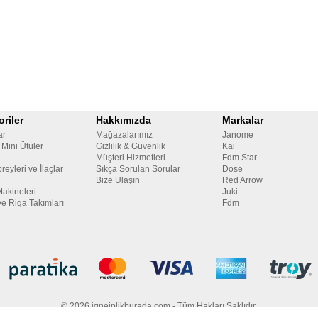
riler
Hakkımızda
Markalar
ar
Mağazalarımız
Janome
 Mini Ütüler
Gizlilik & Güvenlik
Kai
Müşteri Hizmetleri
Fdm Star
reyleri ve İlaçlar
Sıkça Sorulan Sorular
Dose
Bize Ulaşın
Red Arrow
Makineleri
Juki
ve Riga Takımları
Fdm
© 2026 igneiplikburada.com - Tüm Hakları Saklıdır.