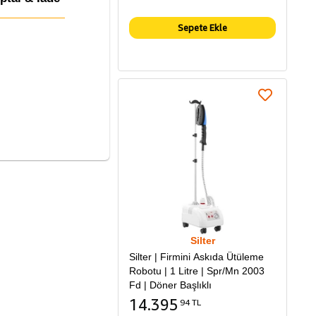
Sepete Ekle
Silter
Silter | Firmini Askıda Ütüleme
Robotu | 1 Litre | Spr/Mn 2003
Fd | Döner Başlıklı
14.395
94 TL