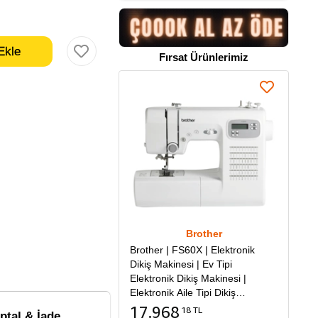
Fırsat Ürünlerimiz
Brother
Brother | FS60X | Elektronik
Dikiş Makinesi | Ev Tipi
Elektronik Dikiş Makinesi |
Elektronik Aile Tipi Dikiş
Makinesi
17.968
18 TL
İptal & İade