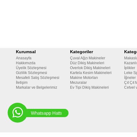
Kurumsal
Kategoriler
Katego
Anasayfa
Çuval Ağzı Makineler
Makasl
Hakkımızda
Düz Dikiş Makineleri
Kazanlı
Üyelik Sözleşmesi
Overlok Dikiş Makineleri
İplikler
Gizlilik Sözleşmesi
Kartela Kesim Makineleri
Leke Sp
Mesafeli Satış Sözleşmesi
Makine Motorları
İğneler
İletişim
Mezuralar
Çıt Çıt 
Markalar ve Belgelerimiz
Ev Tipi Dikiş Makineleri
Cetvel 
Whatsapp Hattı