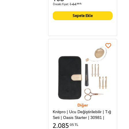
144
Önceki Fiyat:
86 TL
Sepete Ekle
Diğer
Knitpro | Ucu Değiştirilebilir | Tığ
Seti | Oasis Starter | 30981 |
2.085
05 TL