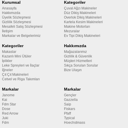
Kurumsal
Kategoriler
Anasayfa
Çuval Ağzı Makineler
Hakkımızda
Düz Dikiş Makineleri
Üyelik Sözleşmesi
Overlok Dikiş Makineleri
Gizlilik Sözleşmesi
Kartela Kesim Makineleri
Mesafeli Satış Sözleşmesi
Makine Motorları
İletişim
Mezuralar
Markalar ve Belgelerimiz
Ev Tipi Dikiş Makineleri
Kategoriler
Hakkımızda
Makaslar
Mağazalarımız
Kazanlı Mini Ütüler
Gizlilik & Güvenlik
İplikler
Müşteri Hizmetleri
Leke Spreyleri ve İlaçlar
Sıkça Sorulan Sorular
İğneler
Bize Ulaşın
Çıt Çıt Makineleri
Cetvel ve Riga Takımları
Markalar
Markalar
Janome
Gençler
Kai
Gazzella
Fdm Star
Saip
Dose
Fiskars
Red Arrow
Pfaff
Juki
Typical
Fdm
Hoechstmass