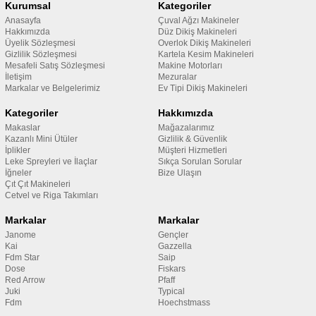
Kurumsal
Kategoriler
Anasayfa
Çuval Ağzı Makineler
Hakkımızda
Düz Dikiş Makineleri
Üyelik Sözleşmesi
Overlok Dikiş Makineleri
Gizlilik Sözleşmesi
Kartela Kesim Makineleri
Mesafeli Satış Sözleşmesi
Makine Motorları
İletişim
Mezuralar
Markalar ve Belgelerimiz
Ev Tipi Dikiş Makineleri
Kategoriler
Hakkımızda
Makaslar
Mağazalarımız
Kazanlı Mini Ütüler
Gizlilik & Güvenlik
İplikler
Müşteri Hizmetleri
Leke Spreyleri ve İlaçlar
Sıkça Sorulan Sorular
İğneler
Bize Ulaşın
Çıt Çıt Makineleri
Cetvel ve Riga Takımları
Markalar
Markalar
Janome
Gençler
Kai
Gazzella
Fdm Star
Saip
Dose
Fiskars
Red Arrow
Pfaff
Juki
Typical
Fdm
Hoechstmass