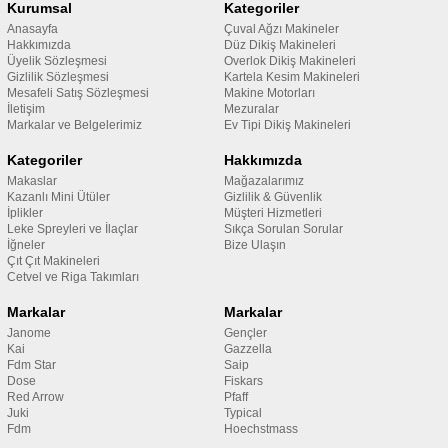
Kurumsal
Kategoriler
Anasayfa
Çuval Ağzı Makineler
Hakkımızda
Düz Dikiş Makineleri
Üyelik Sözleşmesi
Overlok Dikiş Makineleri
Gizlilik Sözleşmesi
Kartela Kesim Makineleri
Mesafeli Satış Sözleşmesi
Makine Motorları
İletişim
Mezuralar
Markalar ve Belgelerimiz
Ev Tipi Dikiş Makineleri
Kategoriler
Hakkımızda
Makaslar
Mağazalarımız
Kazanlı Mini Ütüler
Gizlilik & Güvenlik
İplikler
Müşteri Hizmetleri
Leke Spreyleri ve İlaçlar
Sıkça Sorulan Sorular
İğneler
Bize Ulaşın
Çıt Çıt Makineleri
Cetvel ve Riga Takımları
Markalar
Markalar
Janome
Gençler
Kai
Gazzella
Fdm Star
Saip
Dose
Fiskars
Red Arrow
Pfaff
Juki
Typical
Fdm
Hoechstmass