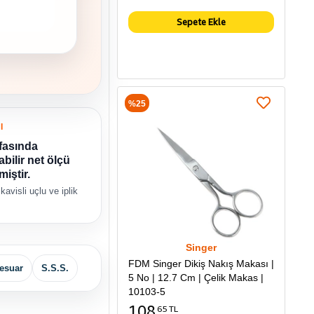
Sepete Ekle
%25
I
fasında
bilir net ölçü
miştir.
kavisli uçlu ve iplik
Singer
FDM Singer Dikiş Nakış Makası |
esuar
S.S.S.
5 No | 12.7 Cm | Çelik Makas |
10103-5
108
65 TL