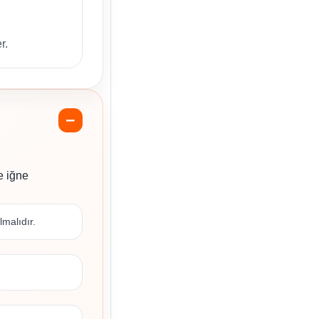
r.
e iğne
lmalıdır.