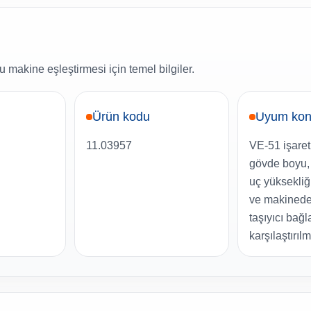
 makine eşleştirmesi için temel bilgiler.
Ürün kodu
Uyum kon
11.03957
VE-51 işareti
gövde boyu, 
uç yüksekliği
ve makinede
taşıyıcı bağl
karşılaştırılm