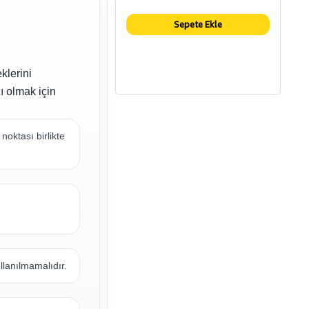
Sepete Ekle
klerini
ı olmak için
oktası birlikte
llanılmamalıdır.