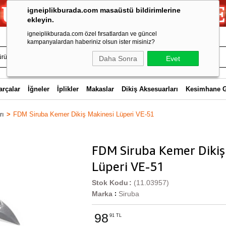
igneiplikburada.com masaüstü bildirimlerine
ekleyin.
igneiplikburada.com özel fırsatlardan ve güncel
kampanyalardan haberiniz olsun ister misiniz?
Daha Sonra
Evet
arçalar
İğneler
İplikler
Makaslar
Dikiş Aksesuarları
Kesimhane 
rı
FDM Siruba Kemer Dikiş Makinesi Lüperi VE-51
FDM Siruba Kemer Dikiş
Lüperi VE-51
Stok Kodu
(11.03957)
Marka
Siruba
:
98
91 TL