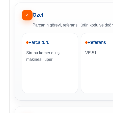
Özet
✓
Parçanın görevi, referansı, ürün kodu ve doğru
Parça türü
Referans
Siruba kemer dikiş
VE-51
makinesi lüperi