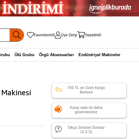
Favorilerim
0
Üye Girişi
Sepetim
0
Grubu
Ütü Grubu
Örgü Aksesuarları
Endüstriyel Makineler
750 TL ve Üzeri Kargo
 Makinesi
Bedava
Kolay iade ile daha
güvendesiniz
Sıkça Sorulan Sorular
(S.S.S)