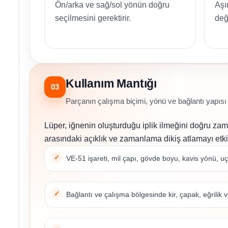
Ön/arka ve sağ/sol yönün doğru
Aşı
seçilmesini gerektirir.
deği
Kullanım Mantığı
03
Parçanın çalışma biçimi, yönü ve bağlantı yapısı bi
Lüper, iğnenin oluşturduğu iplik ilmeğini doğru zaman
arasındaki açıklık ve zamanlama dikiş atlamayı etki
VE-51 işareti, mil çapı, gövde boyu, kavis yönü, uç y
Bağlantı ve çalışma bölgesinde kir, çapak, eğrilik