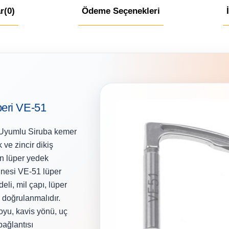
r
(0)
Ödeme Seçenekleri
eri VE-51
 Uyumlu Siruba kemer
 ve zincir dikiş
an lüper yedek
inesi VE-51 lüper
eli, mil çapı, lüper
 doğrulanmalıdır.
oyu, kavis yönü, uç
bağlantısı