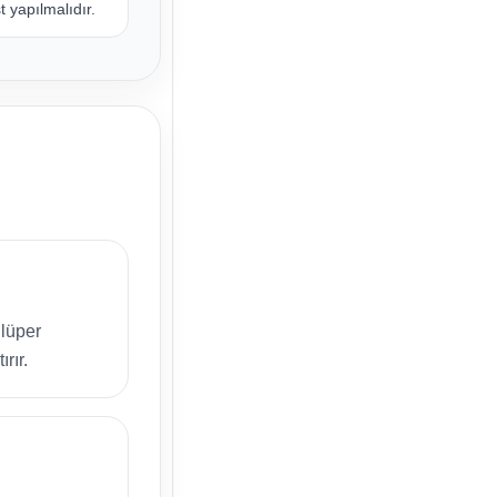
 yapılmalıdır.
lüper
rır.