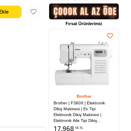
Fırsat Ürünlerimiz
Brother
Brother | FS60X | Elektronik
Dikiş Makinesi | Ev Tipi
Elektronik Dikiş Makinesi |
Elektronik Aile Tipi Dikiş
Makinesi
17.968
18 TL