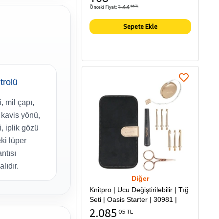
144
Önceki Fiyat:
86 TL
Sepete Ekle
trolü
, mil çapı,
kavis yönü,
, iplik gözü
ki lüper
antısı
alıdır.
Diğer
Knitpro | Ucu Değiştirilebilir | Tığ
Seti | Oasis Starter | 30981 |
2.085
05 TL