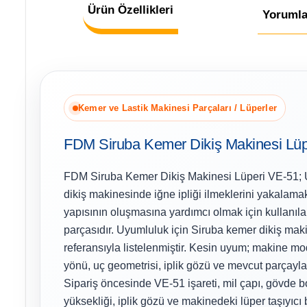
Ürün Özellikleri
Yorumla
Kemer ve Lastik Makinesi Parçaları / Lüperler
FDM Siruba Kemer Dikiş Makinesi Lüp
FDM Siruba Kemer Dikiş Makinesi Lüperi VE-51;
dikiş makinesinde iğne ipliği ilmeklerini yakalamak
yapısının oluşmasına yardımcı olmak için kullanıl
parçasıdır. Uyumluluk için Siruba kemer dikiş mak
referansıyla listelenmiştir. Kesin uyum; makine mod
yönü, uç geometrisi, iplik gözü ve mevcut parçayla
Sipariş öncesinde VE-51 işareti, mil çapı, gövde b
yüksekliği, iplik gözü ve makinedeki lüper taşıyıcı 