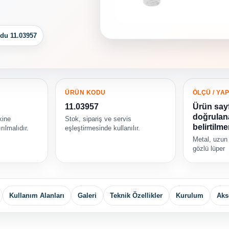
du 11.03957
ÜRÜN KODU
ÖLÇÜ / YAP
11.03957
Ürün say
doğrulana
kine
Stok, sipariş ve servis
belirtilme
rılmalıdır.
eşleştirmesinde kullanılır.
Metal, uzun 
gözlü lüper
Kullanım Alanları
Galeri
Teknik Özellikler
Kurulum
Aks