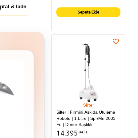
İptal & İade
Sepete Ekle
Silter
Silter | Firmini Askıda Ütüleme
Robotu | 1 Litre | Spr/Mn 2003
Fd | Döner Başlıklı
14.395
94 TL