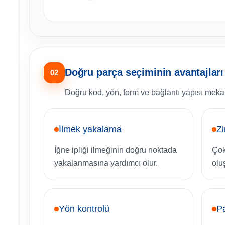
Doğru parça seçiminin avantajları
02
Doğru kod, yön, form ve bağlantı yapısı meka
İlmek yakalama
Zi
İğne ipliği ilmeğinin doğru noktada
Çok 
yakalanmasına yardımcı olur.
olu
Yön kontrolü
P