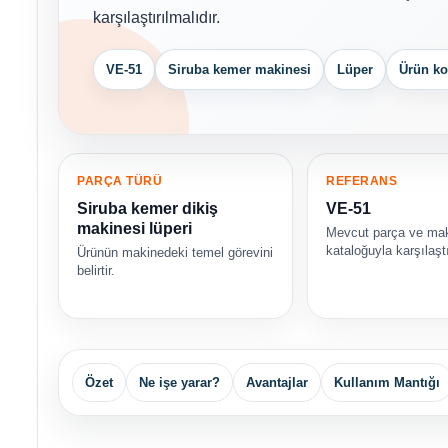
karşılaştırılmalıdır.
VE-51
Siruba kemer makinesi
Lüper
Ürün ko
PARÇA TÜRÜ
REFERANS
Siruba kemer dikiş
VE-51
makinesi lüperi
Mevcut parça ve ma
kataloğuyla karşılaştı
Ürünün makinedeki temel görevini
belirtir.
Özet
Ne işe yarar?
Avantajlar
Kullanım Mantığı