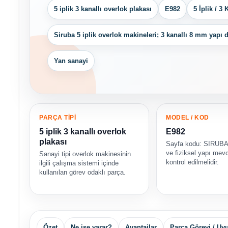
5 iplik 3 kanallı overlok plakası
E982
5 İplik / 3
Siruba 5 iplik overlok makineleri; 3 kanallı 8 mm yapı 
Yan sanayi
PARÇA TİPİ
MODEL / KOD
5 iplik 3 kanallı overlok
E982
plakası
Sayfa kodu: SIRUBA
ve fiziksel yapı mev
Sanayi tipi overlok makinesinin
kontrol edilmelidir.
ilgili çalışma sistemi içinde
kullanılan görev odaklı parça.
Özet
Ne işe yarar?
Avantajlar
Parça Görevi / U