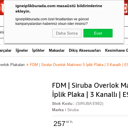
igneiplikburada.com masaüstü bildirimlerine
ekleyin.
igneiplikburada.com özel fırsatlardan ve güncel
kampanyalardan haberiniz olsun ister misiniz?
Daha Sonra
Evet
arçalar
İğneler
İplikler
Makaslar
Dikiş Aksesuarları
Kesimhane 
erlok Plakaları
FDM | Siruba Overlok Makinesi 5 İplik Plaka | 3 Kanallı | E
FDM | Siruba Overlok Ma
İplik Plaka | 3 Kanallı | 
Stok Kodu
(SIRUBA E982)
Marka
Siruba
:
257
03 TL