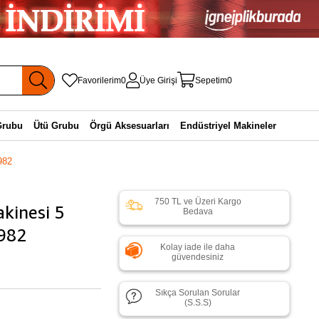
Favorilerim
0
Üye Girişi
Sepetim
0
Grubu
Ütü Grubu
Örgü Aksesuarları
Endüstriyel Makineler
982
750 TL ve Üzeri Kargo
kinesi 5
Bedava
E982
Kolay iade ile daha
güvendesiniz
Sıkça Sorulan Sorular
(S.S.S)