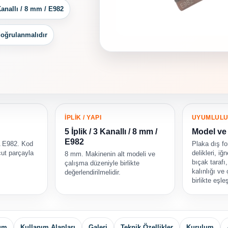
 Kanallı / 8 mm / E982
doğrulanmalıdır
İPLİK / YAPI
UYUMLUL
5 İplik / 3 Kanallı / 8 mm /
Model ve 
E982
 E982. Kod
Plaka dış fo
cut parçayla
delikleri, iğ
8 mm. Makinenin alt modeli ve
bıçak tarafı,
çalışma düzeniyle birlikte
kalınlığı ve
değerlendirilmelidir.
birlikte eşle
yum
Kullanım Alanları
Galeri
Teknik Özellikler
Kurulum