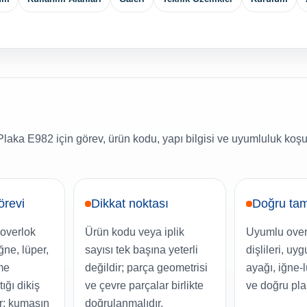
laka E982 için görev, ürün kodu, yapı bilgisi ve uyumluluk koşu
örevi
Dikkat noktası
Doğru tam
ı overlok
Ürün kodu veya iplik
Uyumlu over
ğne, lüper,
sayısı tek başına yeterli
dişlileri, uy
me
değildir; parça geometrisi
ayağı, iğne-
tığı dikiş
ve çevre parçalar birlikte
ve doğru pla
ur; kumaşın
doğrulanmalıdır.