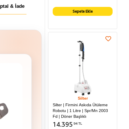
İptal & İade
Sepete Ekle
Silter
Silter | Firmini Askıda Ütüleme
Robotu | 1 Litre | Spr/Mn 2003
Fd | Döner Başlıklı
14.395
94 TL