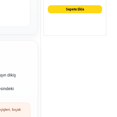
Sepete Ekle
aşın dikiş
esindeki
çişleri, bıçak