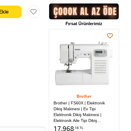
Fırsat Ürünlerimiz
Brother
Brother | FS60X | Elektronik
Dikiş Makinesi | Ev Tipi
Elektronik Dikiş Makinesi |
Elektronik Aile Tipi Dikiş
Makinesi
17.968
18 TL