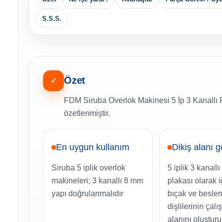
S.S.S.
Özet
✓
FDM Siruba Overlok Makinesi 5 İp 3 Kanallı P
özetlenmiştir.
En uygun kullanım
Dikiş alanı g
Siruba 5 iplik overlok
5 iplik 3 kanall
makineleri; 3 kanallı 8 mm
plakası olarak i
yapı doğrulanmalıdır
bıçak ve besle
dişlilerinin çalış
alanını oluştur