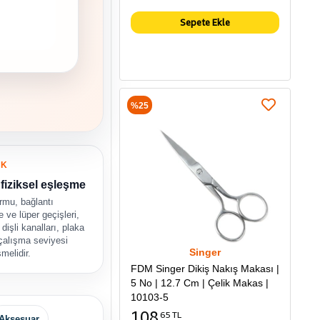
Sepete Ekle
%25
UK
fiziksel eşleşme
rmu, bağlantı
ne ve lüper geçişleri,
 dişli kanalları, plaka
 çalışma seviyesi
Singer
şmelidir.
FDM Singer Dikiş Nakış Makası |
5 No | 12.7 Cm | Çelik Makas |
10103-5
108
65 TL
Aksesuar