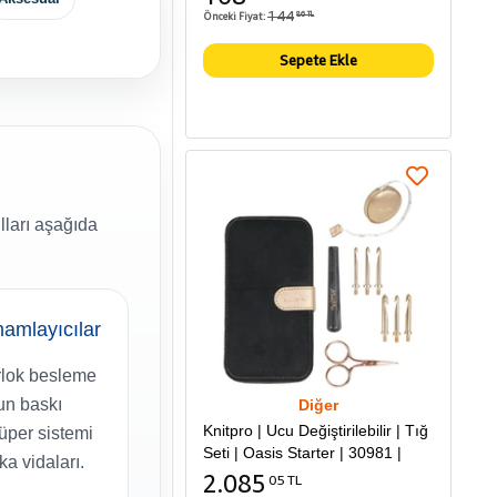
144
Önceki Fiyat:
86 TL
Sepete Ekle
lları aşağıda
amlayıcılar
lok besleme
gun baskı
Diğer
Knitpro | Ucu Değiştirilebilir | Tığ
lüper sistemi
Seti | Oasis Starter | 30981 |
ka vidaları.
2.085
05 TL