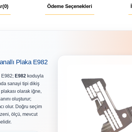
r
(0)
Ödeme Seçenekleri
anallı Plaka E982
a E982;
E982
koduyla
nda sanayi tipi dikiş
 plakası olarak iğne,
lanını oluşturur;
cı olur. Doğru seçim
zeni, ölçü, mevcut
lidir.