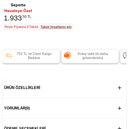
Sepette
Havaleye Özel
1.933
50 TL
Peşin Fiyatına 3 Taksit
Taksit fırsatlarını gör
750 TL ve Üzeri Kargo
Kolay iade ile daha
Bedava
güvendesiniz
ÜRÜN ÖZELLIKLERI
YORUMLAR
(0)
ÖDEME SEÇENEKLERI