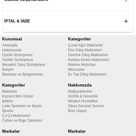
İPTAL & İADE
Kurumsal
Kategoriler
Anasayfa
Çuval Ağzı Makineler
Hakkımızda
Düz Dikiş Makineleri
Üyelik Sözleşmesi
Overlok Dikiş Makineleri
Gizlilik Sözleşmesi
Kartela Kesim Makineleri
Mesafeli Satış Sözleşmesi
Makine Motorları
İletişim
Mezuralar
Markalar ve Belgelerimiz
Ev Tipi Dikiş Makineleri
Kategoriler
Hakkımızda
Makaslar
Mağazalarımız
Kazanlı Mini Ütüler
Gizlilik & Güvenlik
İplikler
Müşteri Hizmetleri
Leke Spreyleri ve İlaçlar
Sıkça Sorulan Sorular
İğneler
Bize Ulaşın
Çıt Çıt Makineleri
Cetvel ve Riga Takımları
Markalar
Markalar