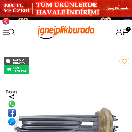
0
KARGO
BEDAVA
HIZLI
TESLİMAT
Paylaş