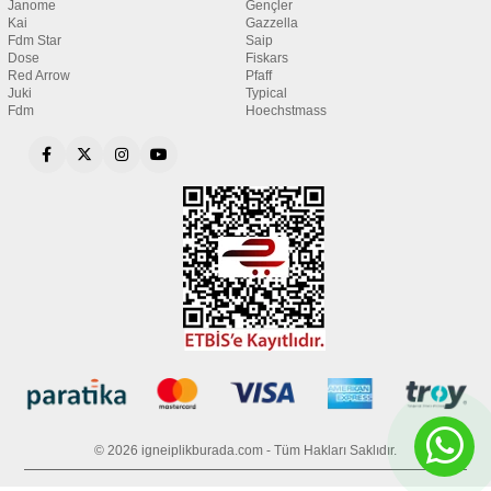
Janome
Gençler
Kai
Gazzella
Fdm Star
Saip
Dose
Fiskars
Red Arrow
Pfaff
Juki
Typical
Fdm
Hoechstmass
© 2026 igneiplikburada.com - Tüm Hakları Saklıdır.